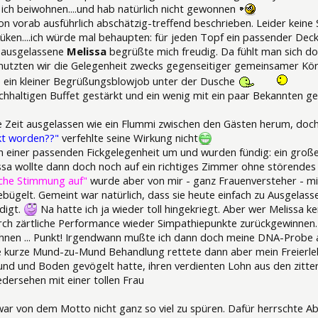
ch beiwohnen....und hab natürlich nicht gewonnen
on vorab ausführlich abschätzig-treffend beschrieben. Leider keine 
üken....ich würde mal behaupten: für jeden Topf ein passender Deck
e ausgelassene
Melissa
begrüßte mich freudig. Da fühlt man sich d
tzten wir die Gelegenheit zwecks gegenseitiger gemeinsamer Körp
e ein kleiner Begrüßungsblowjob unter der Dusche
hhaltigen Buffet gestärkt und ein wenig mit ein paar Bekannten geq
e Zeit ausgelassen wie ein Flummi zwischen den Gästen herum, doc
kt worden??"
verfehlte seine Wirkung nicht
ch einer passenden Fickgelegenheit um und wurden fündig: ein groß
ssa wollte dann doch noch auf ein richtiges Zimmer ohne störende
che Stimmung auf"
wurde aber von mir - ganz Frauenversteher - 
ügelt. Gemeint war natürlich, dass sie heute einfach zu Ausgelasse
digt.
Na hatte ich ja wieder toll hingekriegt. Aber wer Melissa ke
rch zärtliche Performance wieder Simpathiepunkte zurückgewinnen. E
wöhnen ... Punkt! Irgendwann mußte ich dann doch meine DNA-Prob
ne kurze Mund-zu-Mund Behandlung rettete dann aber mein Freierleb
rund und Boden gevögelt hatte, ihren verdienten Lohn aus den zitt
dersehen mit einer tollen Frau
ar von dem Motto nicht ganz so viel zu spüren. Dafür herrschte A