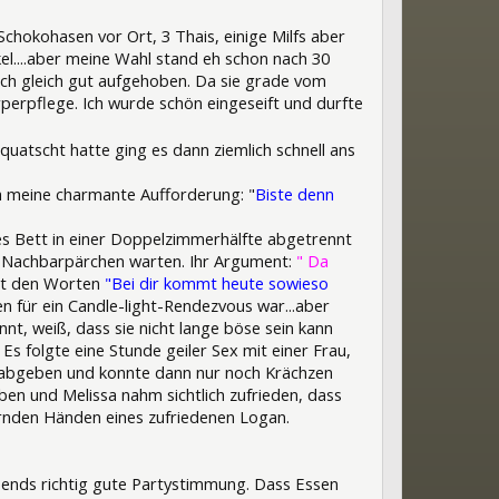
Schokohasen vor Ort, 3 Thais, einige Milfs aber
el....aber meine Wahl stand eh schon nach 30
och gleich gut aufgehoben. Da sie grade vom
erpflege. Ich wurde schön eingeseift und durfte
uatscht hatte ging es dann ziemlich schnell ans
h meine charmante Aufforderung: "
Biste denn
es Bett in einer Doppelzimmerhälfte abgetrennt
s Nachbarpärchen warten. Ihr Argument:
" Da
mit den Worten
"Bei dir kommt heute sowieso
n für ein Candle-light-Rendezvous war...aber
nnt, weiß, dass sie nicht lange böse sein kann
s folgte eine Stunde geiler Sex mit einer Frau,
e abgeben und konnte dann nur noch Krächzen
en und Melissa nahm sichtlich zufrieden, dass
ernden Händen eines zufriedenen Logan.
bends richtig gute Partystimmung. Dass Essen