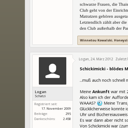
schwarze Frauen, die Thais
Club geht von der Einricht
Matratzen gehören ausgeta
Letztendlich zählt aber die
den Club außerhalb der Par
Winnetou Kowalski
,
Honeysl
Logan
,
24. März 2012
Zuletzt
Schickimicki - blödes 
...muß auch noch schnell
Meine
Ankunft
war mit 
Logan
Schatzi
Also kam ich der Aufforde
WAAAS?
Meine Transg
Registriert seit:
Glücklicherweise konnte 
17. November 2009
Beiträge:
295
Uhr und Büchereiauswei
Dankeschöns:
2.458
Es war dann aber nicht so
Von Schickimicki war (zum