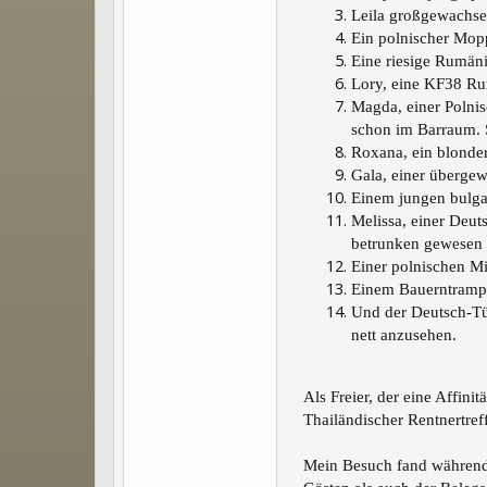
Leila großgewachsen
Ein polnischer Mopp
Eine riesige Rumän
Lory, eine KF38 R
Magda, einer Polnis
schon im Barraum. S
Roxana, ein blonder
Gala, einer übergew
Einem jungen bulgar
Melissa, einer Deuts
betrunken gewesen 
Einer polnischen Mi
Einem Bauerntrampe
Und der Deutsch-Tür
nett anzusehen.
Als Freier, der eine Affin
Thailändischer Rentnertreff
Mein Besuch fand während