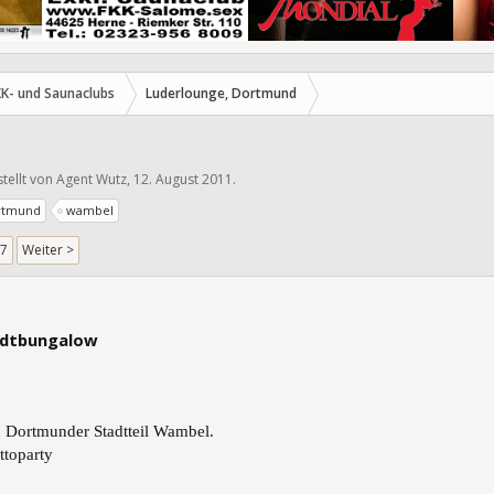
KK- und Saunaclubs
Luderlounge, Dortmund
stellt von
Agent Wutz
,
12. August 2011
.
rtmund
wambel
7
Weiter >
105775
tadtbungalow
 Dortmunder Stadtteil Wambel.
ttoparty