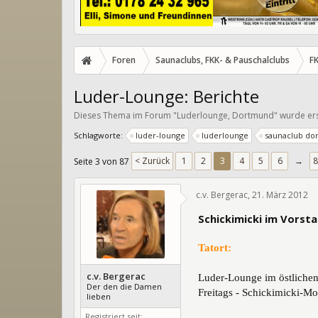
Foren
Saunaclubs, FKK- & Pauschalclubs
F
Luder-Lounge: Berichte
Dieses Thema im Forum "
Luderlounge, Dortmund
" wurde er
Schlagworte:
luder-lounge
luderlounge
saunaclub do
< Zurück
1
2
3
4
5
6
→
8
Seite 3 von 87
c.v. Bergerac
,
21. März 2012
Schickimicki im Vors
Tatort:
c.v. Bergerac
Luder-Lounge im östlichen
Der den die Damen
Freitags - Schickimicki-Mo
lieben
Registriert seit: