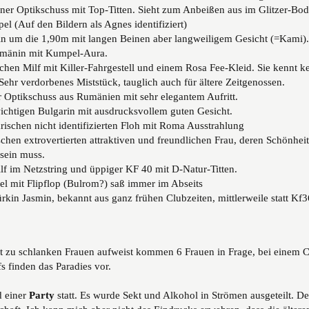
er Optikschuss mit Top-Titten. Sieht zum Anbeißen aus im Glitzer-Bod
el (Auf den Bildern als Agnes identifiziert)
in um die 1,90m mit langen Beinen aber langweiligem Gesicht (=Kami).
umänin mit Kumpel-Aura.
chen Milf mit Killer-Fahrgestell und einem Rosa Fee-Kleid. Sie kennt ke
ehr verdorbenes Miststück, tauglich auch für ältere Zeitgenossen.
 Optikschuss aus Rumänien mit sehr elegantem Aufritt.
ichtigen Bulgarin mit ausdrucksvollem guten Gesicht.
ischen nicht identifizierten Floh mit Roma Ausstrahlung
chen extrovertierten attraktiven und freundlichen Frau, deren Schönheit
sein muss.
lf im Netzstring und üppiger KF 40 mit D-Natur-Titten.
l mit Flipflop (Bulrom?) saß immer im Abseits
kin Jasmin, bekannt aus ganz frühen Clubzeiten, mittlerweile statt Kf3
ität zu schlanken Frauen aufweist kommen 6 Frauen in Frage, bei einem 
s finden das Paradies vor.
 einer
Party
statt. Es wurde Sekt und Alkohol in Strömen ausgeteilt. D