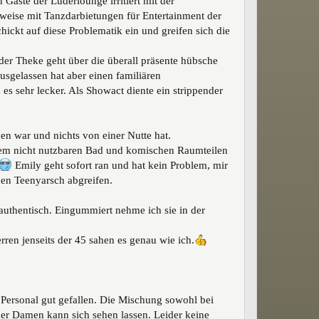
 Gäste der Luderlounge irritiert mit der
weise mit Tanzdarbietungen für Entertainment der
ickt auf diese Problematik ein und greifen sich die
der Theke geht über die überall präsente hübsche
sgelassen hat aber einen familiären
es sehr lecker. Als Showact diente ein strippender
en war und nichts von einer Nutte hat.
em nicht nutzbaren Bad und komischen Raumteilen
Emily geht sofort ran und hat kein Problem, mir
 den Teenyarsch abgreifen.
 authentisch. Eingummiert nehme ich sie in der
ren jenseits der 45 sahen es genau wie ich.
Personal gut gefallen. Die Mischung sowohl bei
er Damen kann sich sehen lassen. Leider keine