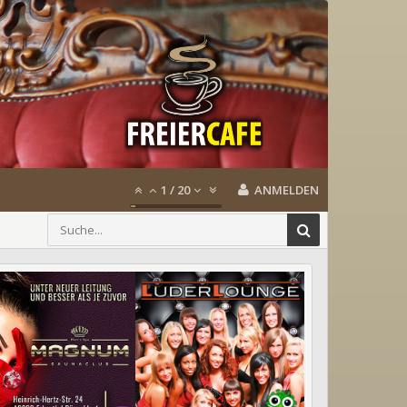
1
/
20
ANMELDEN