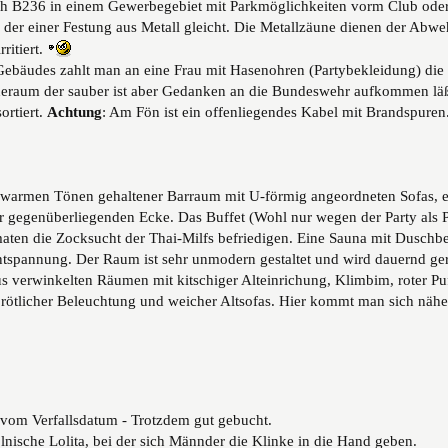
nah B236 in einem Gewerbegebiet mit Parkmöglichkeiten vorm Club ode
 der einer Festung aus Metall gleicht. Die Metallzäune dienen der Ab
ritiert.
Gebäudes zahlt man an eine Frau mit Hasenohren (Partybekleidung) die h
raum der sauber ist aber Gedanken an die Bundeswehr aufkommen läßt
rtiert.
Achtung
: Am Fön ist ein offenliegendes Kabel mit Brandspuren
 in warmen Tönen gehaltener Barraum mit U-förmig angeordneten Sofas, 
er gegenüberliegenden Ecke.
Das Buffet (Wohl nur wegen der Party als 
aten die Zocksucht der Thai-Milfs befriedigen.
Eine Sauna mit Duschbe
spannung. Der Raum ist sehr unmodern gestaltet und wird dauernd gerei
us verwinkelten Räumen mit kitschiger Alteinrichung, Klimbim, roter P
 rötlicher Beleuchtung und weicher Altsofas. Hier kommt man sich näh
s vom Verfallsdatum - Trotzdem gut gebucht.
lnische Lolita, bei der sich Männder die Klinke in die Hand geben.