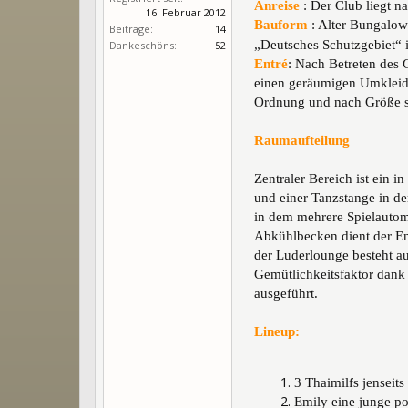
Anreise
: Der Club liegt 
16. Februar 2012
Bauform
: Alter Bungalow
Beiträge:
14
„Deutsches Schutzgebiet“ ir
Dankeschöns:
52
Entré
: Nach Betreten des 
einen geräumigen Umkleide
Ordnung und nach Größe so
Raumaufteilung
Zentraler Bereich ist ein
und einer Tanzstange in d
in dem mehrere Spielautom
Abkühlbecken dient der Ent
der Luderlounge besteht a
Gemütlichkeitsfaktor dank
ausgeführt.
Lineup:
3 Thaimilfs jenseit
Emily eine junge po