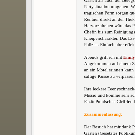
Gästen als auch der Belegsc
Partysituation umgehen. W
tragischen Form sorgen que
Rentner direkt an der Thek
Hervorzuheben wäre das Per
Chefin bis zum Reinigungsp
Kneipencharakter. Das Esse
Polizist. Einfach aber effek
Abends griff ich mit
Emily
Angekommen auf einem Zim
an ein Motel erinnert kan
saftige Küsse zu verpassen.
Ihre leckere Teenyschnecke
Missio und komme sehr sch
Fazit: Polnisches Girlfrie
Zusammenfassung:
Der Besuch hat mir dank P
Gästen (Gesetztes Publiku