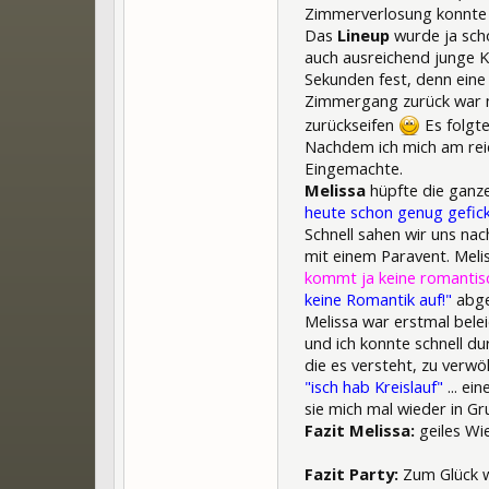
Zimmerverlosung konnte i
Das
Lineup
wurde ja sch
auch ausreichend junge K
Sekunden fest, denn ein
Zimmergang zurück war nu
zurückseifen
Es folgt
Nachdem ich mich am reic
Eingemachte.
Melissa
hüpfte die ganz
heute schon genug gefic
Schnell sahen wir uns na
mit einem Paravent. Meli
kommt ja keine romantis
keine Romantik auf!"
abgeb
Melissa war erstmal belei
und ich konnte schnell du
die es versteht, zu ver
"isch hab Kreislauf"
... ei
sie mich mal wieder in G
Fazit Melissa:
geiles Wie
Fazit Party:
Zum Glück w