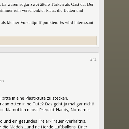
 Es waren sogar zwei ältere Türken als Gast da. Der
immer rein verschenkter Platz, die Betten und
ls kleiner Vorstattpuff punkten. Es wird interessant
#42
en.
.
itte in eine Plastiktüte zu stecken.
lamotten in ne Tüte? Das geht ja mal gar nicht!
d die Klamotten nebst Prepaid-Handy, No-name-
mo und ein gesundes Freier-Frauen-Verhältnis.
 die Mädels....und ne Horde Luftballons. Einer