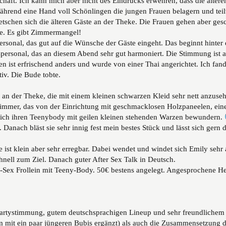
haft. Ich kann mich aber nicht des Eindrucks erwehren, dass die älteren
ährend eine Hand voll Schönlingen die jungen Frauen belagern und teil
tschen sich die älteren Gäste an der Theke. Die Frauen gehen aber gesch
e.
Es gibt Zimmermangel!
sonal, das gut auf die Wünsche der Gäste eingeht. Das beginnt hinter 
ersonal, das an diesem Abend sehr gut harmoniert. Die Stimmung ist au
n ist erfrischend anders und wurde von einer Thai angerichtet. Ich fand 
tiv. Die Bude tobte.
an der Theke, die mit einem kleinen schwarzen Kleid sehr nett anzuseh
mer, das von der Einrichtung mit geschmacklosen Holzpaneelen, ein
n ich ihren Teenybody mit geilen kleinen stehenden Warzen bewundern.
 Danach bläst sie sehr innig fest mein bestes Stück und lässt sich gern
 ist klein aber sehr erregbar. Dabei wendet und windet sich Emily sehr
nell zum Ziel. Danach guter After Sex Talk in Deutsch.
nd-Sex Frollein mit Teeny-Body. 50€ bestens angelegt. Angesprochene Her
artystimmung, gutem deutschsprachigen Lineup und sehr freundlichem 
m mit ein paar jüngeren Bubis ergänzt) als auch die Zusammensetzung d