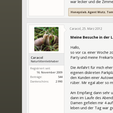
war lecker und die Zimme
Honeyslab
,
Agent Wutz
,
Tom
Caracol
,
25. März 2012
1061
Meine Besuche in der 
Hallo,
so vor ca. einer Woche z
Party und meine Freikarte
Caracol
Naturtittenliebhaber
Die Anfahrt für mich eher
Registriert seit:
eigenen diskreten Parkp
16. November 2009
Beiträge:
544
den Kunden einer Autowerk
Dankeschöns:
2.990
rüber. Mir egal aber so m
Am Empfang dann sehr unb
dann im Laufe des Abends
Damen gefielen mir 4 auf
leben und der Tag war ge