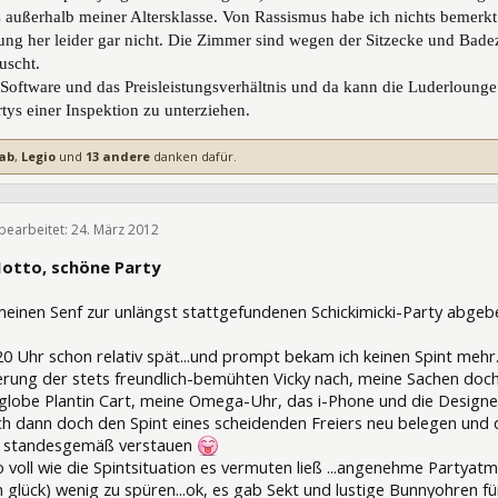
 außerhalb meiner Altersklasse. Von Rassismus habe ich nichts bemerkt.
ung her leider gar nicht. Die Zimmer sind wegen der Sitzecke und Badez
uscht.
 Software und das Preisleistungsverhältnis und da kann die Luderlounge a
tys einer Inspektion zu unterziehen.
ab
,
Legio
und
13 andere
danken dafür.
 bearbeitet:
24. März 2012
106068
Motto, schöne Party
 meinen Senf zur unlängst stattgefundenen Schickimicki-Party abgeb
20 Uhr schon relativ spät...und prompt bekam ich keinen Spint mehr
rung der stets freundlich-bemühten Vicky nach, meine Sachen doch b
lobe Plantin Cart, meine Omega-Uhr, das i-Phone und die Designerk
ich dann doch den Spint eines scheidenden Freiers neu belegen un
s standesgemäß verstauen
 voll wie die Spintsituation es vermuten ließ ...angenehme Partyat
 glück) wenig zu spüren...ok, es gab Sekt und lustige Bunnyohren für