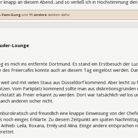
r knapp an diesem Abend...und so verließ ich in Hochstimmung de
-Yam-Gung
und
11 andere
danken dafür.
74
Luder-Lounge
og es mich ins entfernte Dortmund. Es stand ein Erstbesuch der Lu
 des Freiercafes konnte auch an diesem Tag eingelöst werden. Danke
 weit und mit vielen Staus aus Düsseldorf kommend. Aber leicht zu 
lätzen. Vom Parkplatz kommend sollte man aus diskretionsgründen
statt als Freier erkannt zu werden. Dort war tatsächlich viel los 
anch anderen sicher nicht.
ürokratisch und freundlich eine knappe Einweisung von der Chefin 
 noch einiges Erklärte. Zu diesem Zeitpunkt am späten Nachmittag
 Anhieb. Leila, Roxana, Emily und Alina. Einige andere entsprachen
rettet.