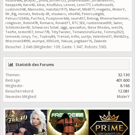
,
,
,
,
,
,
Intuitiv666
Jacky30_
jim06
Jochen123
johannestaler
JordanBelfort
,
,
,
,
,
,
,
Kaeppe44
Kariv60
kikse
Knuffulus
Lennet
Leon777
LolloRosso65
,
,
,
,
,
,
,
Lustmolch68
Mannolito
matzfatz1975
Maxref
Mb6977
megalito
MisterY
,
,
,
,
,
,
Mr_Big
nixnutz
Nobody-69
otsukarci
otto456
PeterLustig66
,
,
,
,
,
,
Petrucc123456
Purrfect
Pussylover666
raum457
Retnüg
Rheinschwimmer
,
,
,
,
,
,
,
robglover
Robin478
Romario
Ronald11
RTC.SEX
ruebennase009
Sailor
,
,
,
,
,
,
Schlitzlecker69
Schwarzes Schaf
siggi
specialfun
Steve Rhodes
sven36
,
,
,
,
,
,
Teefte
tester007
timur778
TittyTwister
TomateUndGurke
Tommy2023
,
,
,
,
,
,
,
,
,
tomoedt
tonys
Tor
Toyboy86
Trensol
trifte
uurtje
Valentine31
Wet&Dry
,
,
,
,
,
Wisconsin34990
wumpe
XXXGott
Yakuza
yogibaer16
Zalando
Besucher: 2.646 (Mitglieder: 109, Gäste: 1.947, Robots: 590)
Statistik des Forums
Themen:
32.130
Beiträge:
401.600
Mitglieder:
8.166
Besucherrekord:
12.081
Neuestes Mitglied:
MisterY