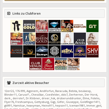
Links zu Clubforen
Zurzeit aktive Besucher
,
,
,
,
,
,
,
12erGS
176-999
Aigenem
Andiforfun
Baracuda
Bebita
beulaexp
,
,
,
,
,
,
,
Blinder11
Caruso!?.
ChessStar
Coesfelder
ddo7
Derherner
Der Horst
,
,
,
,
,
,
,
derk.
derrote1
Dr.Klöbner
driver_hsk
drüberunddrunter
Elme
Fidelio
,
,
,
,
,
,
,
Flyer76
Freshcampus
Gettysburg
Gigi
Gilfer
Giuseppe
Goldfinger1411
,
,
,
,
,
,
,
gti991
Hamilcar
heavyman
Heino911
hepson11
Iceman1981
Immer_geil