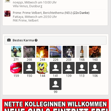
noeppi,
Mittwoch um 10:00 Uhr
Villa Venus, Duisburg
Prime: Prime Velbert, Berichtethema (NEU)
(22x Danke)
Pattaya,
Mittwoch um 20:50 Uhr
FKK Prime, Velbert
Bestes Karma
271
268
244
226
203
168
160
159
150
144
141
139
113
106
99