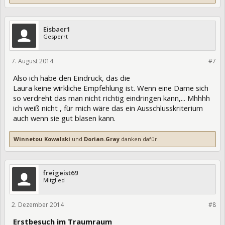
Eisbaer1
Gesperrt
7. August 2014
195449
#7
Also ich habe den Eindruck, das die
Laura keine wirkliche Empfehlung ist. Wenn eine Dame sich
so verdreht das man nicht richtig eindringen kann,... Mhhhh
ich weiß nicht , für mich wäre das ein Ausschlusskriterium
auch wenn sie gut blasen kann.
Winnetou Kowalski
und
Dorian.Gray
danken dafür.
freigeist69
Mitglied
2. Dezember 2014
205232
#8
Erstbesuch im Traumraum