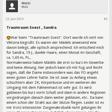
Wutzi
Wutz
23. Juni 2010
31479
#2
Traumraum Soest , Sandra
War beim "Traumraum Soest". Dort wurde ich nett von
Viktoria begrüßt. Es waren vier Mädels anwesend eine
davon belegt, alle optisch ansprechend. Ich entschied mich
für Sandra, 19 J., dunkle Haare, einen Monat im Geschäft,
ca. 1,65 m, PL, .
Normalerweise haben Mädels die erst so kurz im Gewerbe
sind keine Ahnung, hier jedoch kann ich mit Fug und Recht
sagen, daß die Dame insbesondere was das FO angeht
einen guten Lehrer hatte. Sie ist zwar zu Anfang etwas
schüchtern aber ZK, Körperküsse und im weiteren der
Umgang mit dem Fahnenmast ist sehr gut. Es wird
geblasen bis kurz vorm Schuß und dann in andere Regionen
vorgedrungen danach dann weiter geblasen, etc.. Da kann
einem schon der Draht aus der Mütze fliegen. Leider ist es
mir trotz intensivster Zungenakrobatik nicht gelungen Ihr