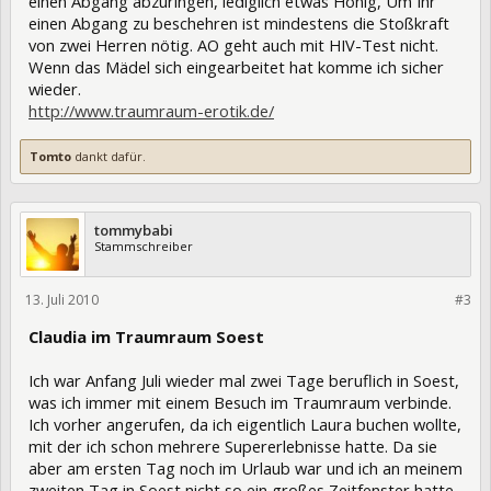
einen Abgang abzuringen, lediglich etwas Honig, Um Ihr
einen Abgang zu beschehren ist mindestens die Stoßkraft
von zwei Herren nötig. AO geht auch mit HIV-Test nicht.
Wenn das Mädel sich eingearbeitet hat komme ich sicher
wieder.
http://www.traumraum-erotik.de/
Tomto
dankt dafür.
tommybabi
Stammschreiber
13. Juli 2010
34710
#3
Claudia im Traumraum Soest
Ich war Anfang Juli wieder mal zwei Tage beruflich in Soest,
was ich immer mit einem Besuch im Traumraum verbinde.
Ich vorher angerufen, da ich eigentlich Laura buchen wollte,
mit der ich schon mehrere Supererlebnisse hatte. Da sie
aber am ersten Tag noch im Urlaub war und ich an meinem
zweiten Tag in Soest nicht so ein großes Zeitfenster hatte,