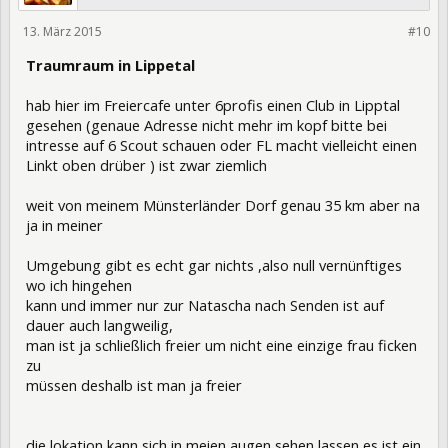
13. März 2015
213272
#10
Traumraum in Lippetal
hab hier im Freiercafe unter 6profis einen Club in Lipptal
gesehen (genaue Adresse nicht mehr im kopf bitte bei
intresse auf 6 Scout schauen oder FL macht vielleicht einen
Linkt oben drüber ) ist zwar ziemlich
weit von meinem Münsterländer Dorf genau 35 km aber na
ja in meiner
Umgebung gibt es echt gar nichts ,also null vernünftiges
wo ich hingehen
kann und immer nur zur Natascha nach Senden ist auf
dauer auch langweilig,
man ist ja schließlich freier um nicht eine einzige frau ficken
zu
müssen deshalb ist man ja freier
die lokation kann sich in meien augen sehen lassen es ist ein