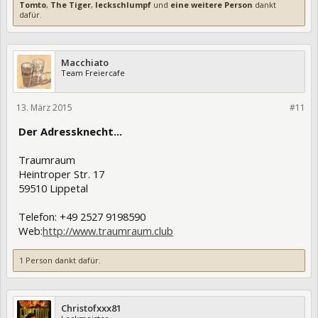
Tomto
,
The Tiger
,
leckschlumpf
und
eine weitere Person
dankt
dafür.
Macchiato
Team Freiercafe
13. März 2015
213273
#11
Der Adressknecht...
Traumraum
Heintroper Str. 17
59510 Lippetal
Telefon: +49 2527 9198590
Web:
http://www.traumraum.club
1 Person dankt dafür.
Christofxxx81