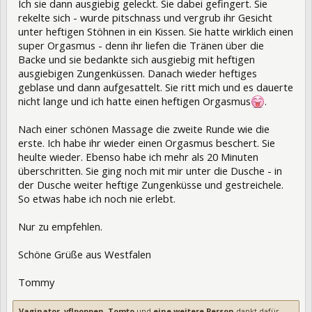
Ich sie dann ausgiebig geleckt. Sie dabei gefingert. Sie
rekelte sich - wurde pitschnass und vergrub ihr Gesicht
unter heftigen Stöhnen in ein Kissen. Sie hatte wirklich einen
super Orgasmus - denn ihr liefen die Tränen über die
Backe und sie bedankte sich ausgiebig mit heftigen
ausgiebigen Zungenküssen. Danach wieder heftiges
geblase und dann aufgesattelt. Sie ritt mich und es dauerte
nicht lange und ich hatte einen heftigen Orgasmus
.
Nach einer schönen Massage die zweite Runde wie die
erste. Ich habe ihr wieder einen Orgasmus beschert. Sie
heulte wieder. Ebenso habe ich mehr als 20 Minuten
überschritten. Sie ging noch mit mir unter die Dusche - in
der Dusche weiter heftige Zungenküsse und gestreichele.
So etwas habe ich noch nie erlebt.
Nur zu empfehlen.
Schöne Grüße aus Westfalen
Tommy
Vaginator
,
vflpoppen
,
Tomto
und
eine weitere Person
dankt dafür.