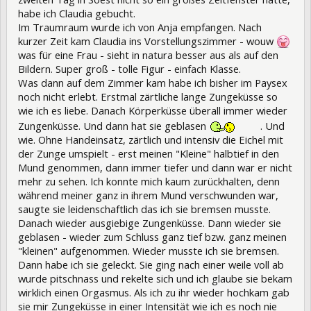
habe ich Claudia gebucht.
Im Traumraum wurde ich von Anja empfangen. Nach
kurzer Zeit kam Claudia ins Vorstellungszimmer - wouw
was für eine Frau - sieht in natura besser aus als auf den
Bildern. Super groß - tolle Figur - einfach Klasse.
Was dann auf dem Zimmer kam habe ich bisher im Paysex
noch nicht erlebt. Erstmal zärtliche lange Zungeküsse so
wie ich es liebe. Danach Körperküsse überall immer wieder
Zungenküsse. Und dann hat sie geblasen
. Und
wie. Ohne Handeinsatz, zärtlich und intensiv die Eichel mit
der Zunge umspielt - erst meinen "Kleine" halbtief in den
Mund genommen, dann immer tiefer und dann war er nicht
mehr zu sehen. Ich konnte mich kaum zurückhalten, denn
während meiner ganz in ihrem Mund verschwunden war,
saugte sie leidenschaftlich das ich sie bremsen musste.
Danach wieder ausgiebige Zungenküsse. Dann wieder sie
geblasen - wieder zum Schluss ganz tief bzw. ganz meinen
"kleinen" aufgenommen. Wieder musste ich sie bremsen.
Dann habe ich sie geleckt. Sie ging nach einer weile voll ab
wurde pitschnass und rekelte sich und ich glaube sie bekam
wirklich einen Orgasmus. Als ich zu ihr wieder hochkam gab
sie mir Zungeküsse in einer Intensität wie ich es noch nie