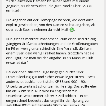
zu den einzelnen Damen? Ich selber hatte mal dumm
geguckt, als ich versuchte, die gute Noelle über 85B zu
ermitteln.
Die Angaben auf der Homepage werden, wie dort auch
explizit geschrieben, von den Damen selbst angeben, Ali
oder auch Sabine nehmen da nicht Maß
.
Nun gibt es mehrere Phänomene. Zum einen sind die allg.
gängigen Größenbeschreibungen und die Größenangaben
im P6 ein wenig unterschiedlich. Eine Yara z.B. dürfte in
einem 38er Kleid wenig Freiheit haben, trotzdem hat sie
eine Figur, die man bei der Angabe 38 als Mann im Club
erwartet darf.
Bei der oben zitierten Bilge hingegen dürfte 38er
Freizeitkleidung gut und sicher etwas leger sitzen. Etwas
anderes ist Lushka, dort steht KF 38 und 90C – 90er
Unterbrustweite ist schon ziemlich kräftig. Das sollte eher
um die 80cm sein. Nun wird im englischen zur
Unterbrustweite immer 4 bzw. 5 Zoll addiert – in cm
umgerechnet bedeutet das ungefähr den Sprung von
gefühlten 80cm auf genannte 90cm bei Lushka. Zu