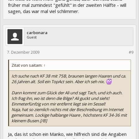
früher mal zumindest "gefühlt" in der zweiten Hälfte - will
sagen, das war mal viel schlimmer.
carbonara
Guest
7. Dezember 2009
6836
#9
Zitat von saitam:
↑
Ich suche nach KF 38 mit 75B, braunen langen Haaren und ca.
26 Jahren alt. Soll ein TopAct sein. Aber ich seh nix.
Dann kommt zum Glück der Ali und sagt Tach, und ich auch.
Ich frag ihn, wo ist denn die Bilge? Ali guckt und sieht!
Einmeterfünfzig von mir entfernt liegt sie im Sessel!
Naja, hat so ziemlich nichts mit der Beschreibung im Internet
gemeinsam. Lockige halblange Haare , höchstens KF 34-36 mit
kleinem Busen.[/B]
Ja, das ist schon ein Manko, wie hilfreich sind die Angaben