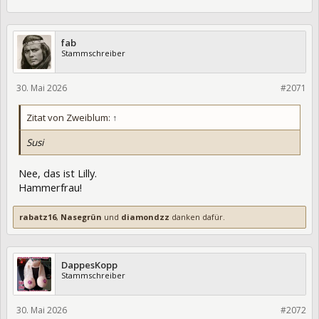
fab
Stammschreiber
30. Mai 2026
475608
#2071
Zitat von Zweiblum:
↑
Susi
Nee, das ist Lilly.
Hammerfrau!
rabatz16
,
Nasegrün
und
diamondzz
danken dafür.
DappesKopp
Stammschreiber
30. Mai 2026
475615
#2072