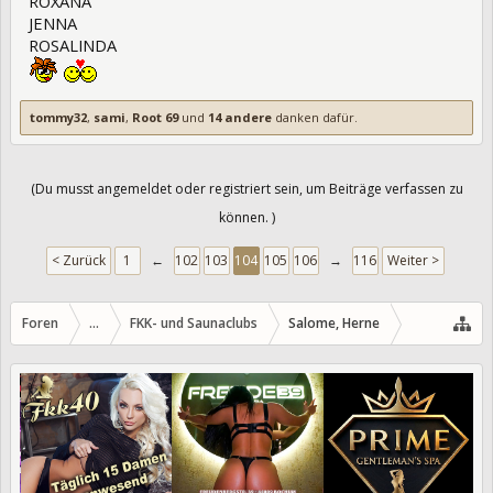
ROXANA
JENNA
ROSALINDA
tommy32
,
sami
,
Root 69
und
14 andere
danken dafür.
(Du musst angemeldet oder registriert sein, um Beiträge verfassen zu
können. )
< Zurück
1
←
102
103
104
105
106
→
116
Weiter >
Foren
...
FKK- und Saunaclubs
Salome, Herne