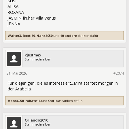
SUSI
ALISA
ROXANA
JASMIN früher Villa Venus
JENNA
Walter3
,
Root 69
,
Hans6050
und
10 andere
danken dafür.
xjustmex
Stammschreiber
31. Mai 2026
475714
#2074
Für diejenigen, die es interessiert...Mira startet morgen in
der Arabella.
Hans6050
,
rabatz16
und
Outlaw
danken dafür.
Orlando2010
Stammschreiber