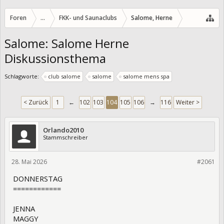
Foren
...
FKK- und Saunaclubs
Salome, Herne
Salome: Salome Herne
Diskussionsthema
Schlagworte:
club salome
salome
salome mens spa
< Zurück
1
←
102
103
104
105
106
→
116
Weiter >
Orlando2010
Stammschreiber
28. Mai 2026
475482
#2061
DONNERSTAG
============
JENNA
MAGGY