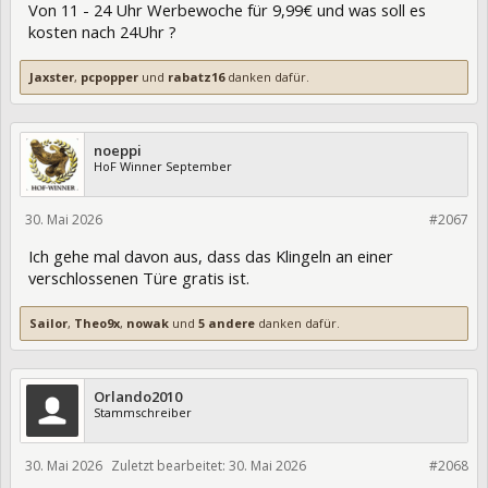
Von 11 - 24 Uhr Werbewoche für 9,99€ und was soll es
kosten nach 24Uhr ?
Jaxster
,
pcpopper
und
rabatz16
danken dafür.
noeppi
HoF Winner September
30. Mai 2026
475561
#2067
Ich gehe mal davon aus, dass das Klingeln an einer
verschlossenen Türe gratis ist.
Sailor
,
Theo9x
,
nowak
und
5 andere
danken dafür.
Orlando2010
Stammschreiber
30. Mai 2026
Zuletzt bearbeitet:
30. Mai 2026
475581
#2068