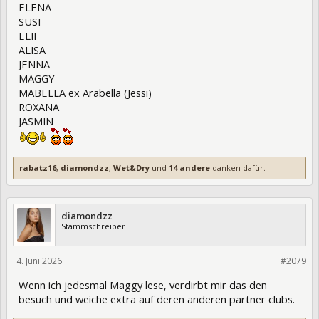
ELENA
SUSI
ELIF
ALISA
JENNA
MAGGY
MABELLA ex Arabella (Jessi)
ROXANA
JASMIN
rabatz16
,
diamondzz
,
Wet&Dry
und
14 andere
danken dafür.
diamondzz
Stammschreiber
4. Juni 2026
475969
#2079
Wenn ich jedesmal Maggy lese, verdirbt mir das den
besuch und weiche extra auf deren anderen partner clubs.