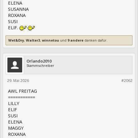
ELENA
SUSANNA
ROXANA
SUSI
ELIF.
Wet&Dry
,
Walter3
,
winnetou
und
9 andere
danken dafür.
Orlando2010
Stammschreiber
29. Mai 2026
475519
#2062
AWL FREITAG
===========
LILLY
ELIF
SUSI
ELENA
MAGGY
ROXANA