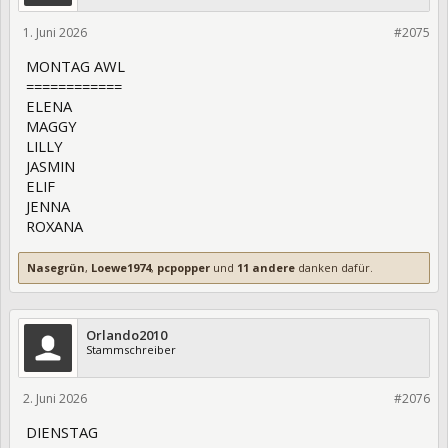
1. Juni 2026
475773
#2075
MONTAG AWL
============
ELENA
MAGGY
LILLY
JASMIN
ELIF
JENNA
ROXANA
Nasegrün
,
Loewe1974
,
pcpopper
und
11 andere
danken dafür.
Orlando2010
Stammschreiber
2. Juni 2026
475828
#2076
DIENSTAG