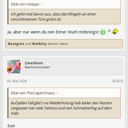
Zitat von noeppi:
↑
Ich gehe mal davon aus, dass das Klingeln an einer
verschlossenen Türe gratis ist.
Ja, aber nur wenn du nen Eimer Watt mitbringst
Nasegrün
und
Wet&Dry
danken dafür.
Zweiblum
Stammschreiber
30. Mai 2026
475600
#2070
Zitat von TheCaptnChaos:
↑
Auf jeden Fall gibt's ne Wiederholung hab leider den Namen
vergessen hat viele Tattoos und nen Schmetterling auf dem
Hals.
Susi