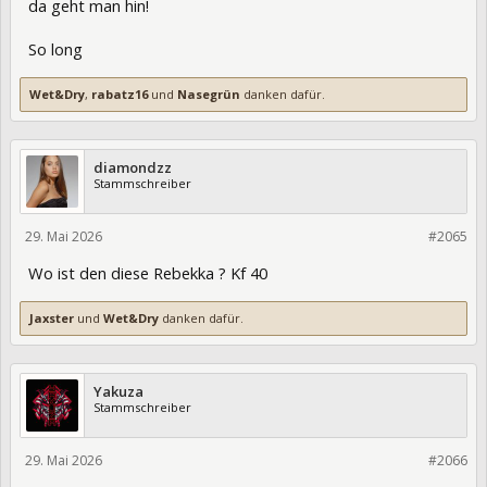
da geht man hin!
So long
Wet&Dry
,
rabatz16
und
Nasegrün
danken dafür.
diamondzz
Stammschreiber
29. Mai 2026
475550
#2065
Wo ist den diese Rebekka ? Kf 40
Jaxster
und
Wet&Dry
danken dafür.
Yakuza
Stammschreiber
29. Mai 2026
475551
#2066