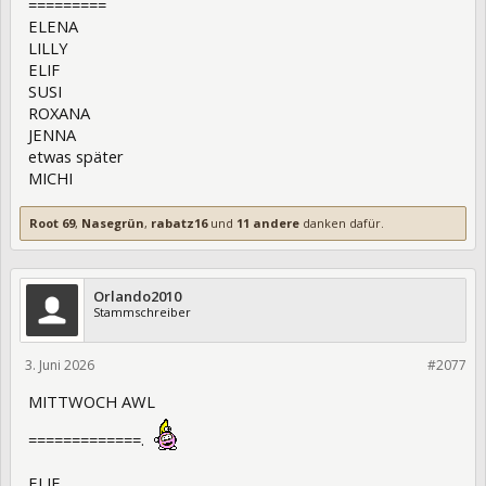
=========
ELENA
LILLY
ELIF
SUSI
ROXANA
JENNA
etwas später
MICHI
Root 69
,
Nasegrün
,
rabatz16
und
11 andere
danken dafür.
Orlando2010
Stammschreiber
3. Juni 2026
475895
#2077
MITTWOCH AWL
=============.
ELIF