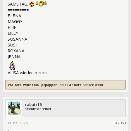
SAMSTAG.
=========
ELENA
MAGGY
ELIF
LILLY
SUSANNA
SUSI
ROXANA
JENNA
ALISA wieder zurück
Walter3
,
winnetou
,
pcpopper
und
12 andere
danken dafür.
rabatz16
Stammschreiber
30. Mai 2026
475597
#2069