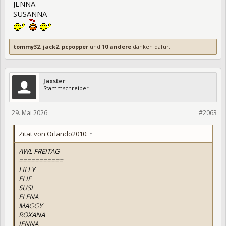
JENNA
SUSANNA
tommy32
,
jack2
,
pcpopper
und
10 andere
danken dafür.
Jaxster
Stammschreiber
29. Mai 2026
475532
#2063
Zitat von Orlando2010:
↑
AWL FREITAG
===========
LILLY
ELIF
SUSI
ELENA
MAGGY
ROXANA
JENNA