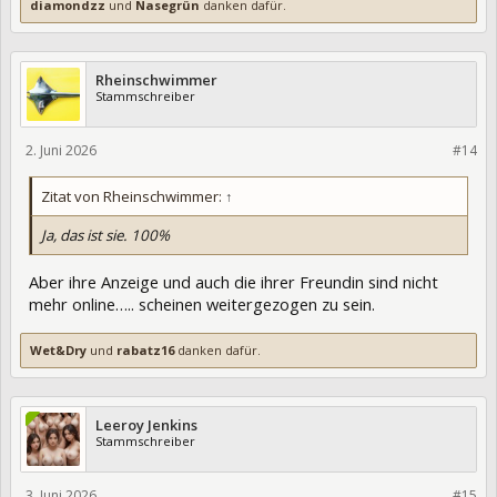
diamondzz
und
Nasegrün
danken dafür.
Rheinschwimmer
Stammschreiber
2. Juni 2026
475809
#14
Zitat von Rheinschwimmer:
↑
Ja, das ist sie. 100%
Aber ihre Anzeige und auch die ihrer Freundin sind nicht
mehr online….. scheinen weitergezogen zu sein.
Wet&Dry
und
rabatz16
danken dafür.
Leeroy Jenkins
Stammschreiber
3. Juni 2026
475876
#15