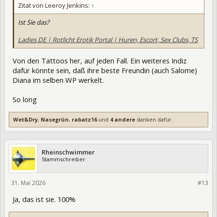
Zitat von Leeroy Jenkins:
↑
Ist Sie das?
Ladies DE | Rotlicht Erotik Portal | Huren, Escort, Sex Clubs, TS
Von den Tattoos her, auf jeden Fall. Ein weiteres Indiz
dafür könnte sein, daß ihre beste Freundin (auch Salome)
Diana im selben WP werkelt.
So long
Wet&Dry
,
Nasegrün
,
rabatz16
und
4 andere
danken dafür.
Rheinschwimmer
Stammschreiber
31. Mai 2026
475657
#13
Ja, das ist sie. 100%