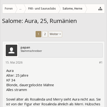
Foren
...
FKK- und Saunaclubs
Salome, Herne
Salome: Aura, 25, Rumänien
1
2
Weiter >
papan
Stammschreiber
15. Mai 2026
474555
#1
Aura
Alter: 25 Jahre
KF 34
Blonde, dauergelockte Mähne
Alles stramm
Soviel älter als Rosalinda und Merry sieht Aura nicht aus. Sie
ist von der Figur eher Rosalinda ähnlich als Merri. Hübsches