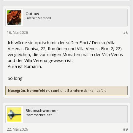
Outlaw
District Marshall
16. Mai 2026
474663
#8
Ich würde sie optisch mit der süßen Flori / Denisa (Villa
Verena : Denisa, 22, Rumänien und Villa Venus : Flori 2, 22)
vergleichen, die vor einigen Monaten mal in der Villa Venus
und der Villa Verena gewesen ist.
Aura ist Rumänin.
So long
Nasegrün
,
hohenfelder
,
sami
und
5 andere
danken dafür.
Rheinschwimmer
Stammschreiber
22. Mai 2026
475088
#9