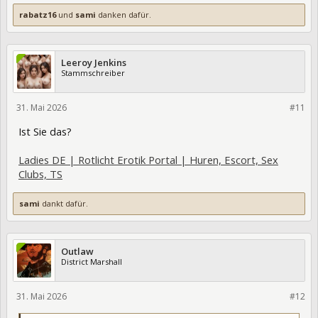
rabatz16
und
sami
danken dafür.
Leeroy Jenkins
Stammschreiber
31. Mai 2026
475633
#11
Ist Sie das?
Ladies DE | Rotlicht Erotik Portal | Huren, Escort, Sex
Clubs, TS
sami
dankt dafür.
Outlaw
District Marshall
31. Mai 2026
475635
#12