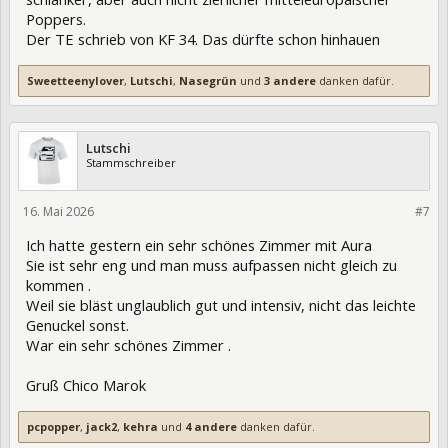
Poppers.
Der TE schrieb von KF 34. Das dürfte schon hinhauen
Sweetteenylover
,
Lutschi
,
Nasegrün
und
3 andere
danken dafür.
Lutschi
Stammschreiber
16. Mai 2026
474622
#7
Ich hatte gestern ein sehr schönes Zimmer mit Aura
Sie ist sehr eng und man muss aufpassen nicht gleich zu
kommen .
Weil sie bläst unglaublich gut und intensiv, nicht das leichte
Genuckel sonst.
War ein sehr schönes Zimmer .
Gruß Chico Marok
pcpopper
,
jack2
,
kehra
und
4 andere
danken dafür.