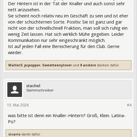
Der Hintern ist in der Tat der Knaller und auch sonst sehr
nett anzusehen.
Sie scheint noch relativ neu im Geschäft zu sein und ist eher
von der schüchternen Sorte. Positiv: Sie ist ganz und gar
nicht von der schnellschnell Fraktion, man soll sich ruhig ein
wenig Zeit lassen. Hat sich wirklich Mühe gegeben. Leider
Kommunikation nur sehr eingeschränkt möglich.
Ist auf jeden Fall eine Bereicherung für den Club. Gerne
wieder.
Walter3
,
pcpopper
,
Sweetteenylover
und
8 andere
danken dafür.
stachel
Stammschreiber
15. Mai 2026
474591
#4
was bitte ist denn ein Knaller-Hintern? Groß, Klein. Latina-
Po?
sicario
dankt dafür.