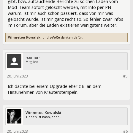
gibt, bzw. auftauchende Berichte zu solchen Läden vom
Mod-Team sofort gelöscht werden, mit Info per PN
warum. Ist mir auch schon passiert, dass von mir was
gelöscht wurde. Ist mir ganz recht so. So fehlen zwar Infos
im Forum, aber die Läden existieren wenigstens weiter.
Winnetou Kowalski
und
oVoXo
danken dafür.
-senior-
Mitglied
20. Juni 2023
402077
#5
Ich dachte bei einem Upgrade eher z.B. an dem
Hinzunehmen von Kräuterstempeln.
Winnetou Kowalski
Tippen ist bääh, aber ...
20. Juni 2023
402111
#6