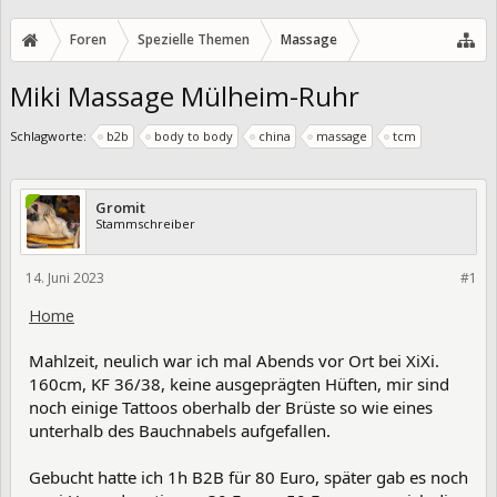
Foren
Spezielle Themen
Massage
Miki Massage Mülheim-Ruhr
Schlagworte:
b2b
body to body
china
massage
tcm
Gromit
Stammschreiber
14. Juni 2023
401657
#1
Home
Mahlzeit, neulich war ich mal Abends vor Ort bei XiXi.
160cm, KF 36/38, keine ausgeprägten Hüften,
mir sind
noch einige Tattoos oberhalb der Brüste so wie eines
unterhalb des Bauchnabels aufgefallen.
Gebucht hatte ich 1h B2B für 80 Euro, später gab es noch