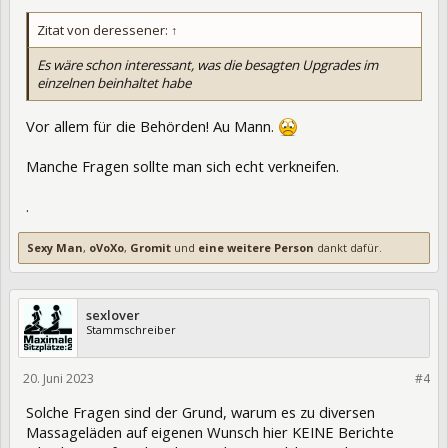
Zitat von deressener:
↑
Es wäre schon interessant, was die besagten Upgrades im
einzelnen beinhaltet habe
Vor allem für die Behörden! Au Mann.
Manche Fragen sollte man sich echt verkneifen.
.
Sexy Man
,
oVoXo
,
Gromit
und
eine weitere Person
dankt dafür.
sexlover
Stammschreiber
20. Juni 2023
402075
#4
Solche Fragen sind der Grund, warum es zu diversen
Massageläden auf eigenen Wunsch hier KEINE Berichte