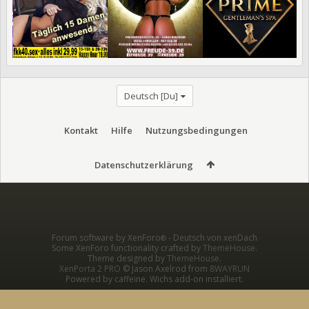
Deutsch [Du]
Kontakt
Hilfe
Nutzungsbedingungen
Datenschutzerklärung
Forum software by XenForo
-
Deutsch von xenDach
®
Some XenForo functionality crafted by
ThemeHouse
.
Theme designed by
ThemeHouse
.
XenPorta 2 PRO
© Jason Axelrod from
8WAYRUN
Powered by caffeine. Wichs add-on installiert.