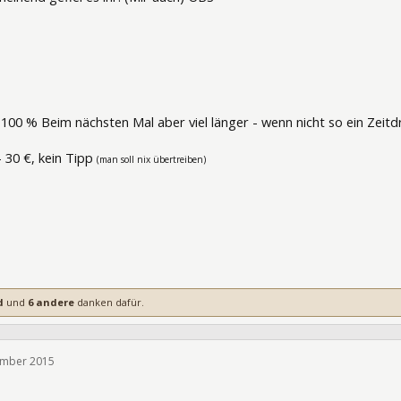
:
100 % Beim nächsten Mal aber viel länger - wenn nicht so ein Zeitdr
- 30 €, kein Tipp
(man soll nix übertreiben)
d
und
6 andere
danken dafür.
ember 2015
229380