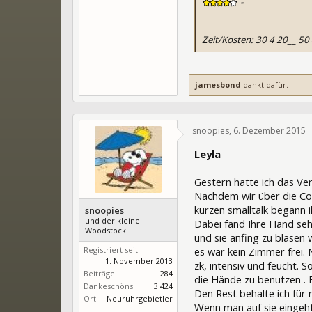
-
Zeit/Kosten: 30 4 20__ 50
jamesbond
dankt dafür.
snoopies
,
6. Dezember 2015
Leyla
Gestern hatte ich das Ve
Nachdem wir über die Cou
kurzen smalltalk begann 
snoopies
und der kleine
Dabei fand Ihre Hand seh
Woodstock
und sie anfing zu blasen w
Registriert seit:
es war kein Zimmer frei. 
1. November 2013
zk, intensiv und feucht. 
Beiträge:
284
die Hände zu benutzen . Ei
Dankeschöns:
3.424
Den Rest behalte ich für m
Ort:
Neuruhrgebietler
Wenn man auf sie eingeht, 