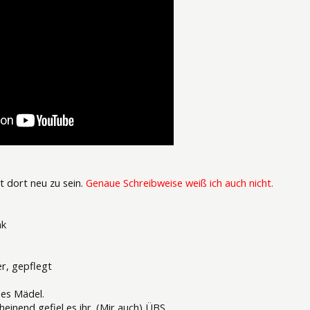
heint dort neu zu sein.
Genaue Schreibweise weiß ich auch nicht.
nk
er, gepflegt
ebes Mädel.
heinend gefiel es ihr. (Mir auch) ÜBS