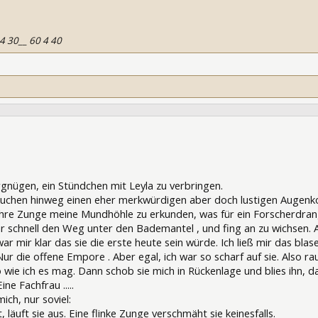
 4 30__ 60 4 40
230707
rgnügen, ein Stündchen mit Leyla zu verbringen.
chen hinweg einen eher merkwürdigen aber doch lustigen Augenkont
ihre Zunge meine Mundhöhle zu erkunden, was für ein Forscherdran
r schnell den Weg unter den Bademantel , und fing an zu wichsen. 
ar mir klar das sie die erste heute sein würde. Ich ließ mir das blas
Nur die offene Empore . Aber egal, ich war so scharf auf sie. Also r
So wie ich es mag. Dann schob sie mich in Rückenlage und blies ihn,
ne Fachfrau .....
ich, nur soviel:
läuft sie aus. Eine flinke Zunge verschmäht sie keinesfalls.