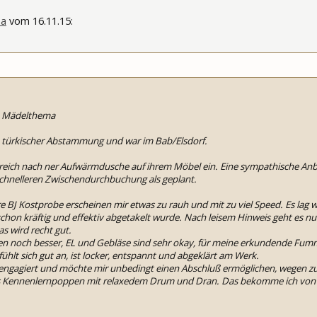
ma
vom 16.11.15:
m Mädelthema
 sie türkischer Abstammung und war im Bab/Elsdorf.
ereich nach ner Aufwärmdusche auf ihrem Möbel ein. Eine sympathische An
schnelleren Zwischendurchbuchung als geplant.
 BJ Kostprobe erscheinen mir etwas zu rauh und mit zu viel Speed. Es lag 
chon kräftig und effektiv abgetakelt wurde. Nach leisem Hinweis geht es nun
 wird recht gut.
noch besser, EL und Gebläse sind sehr okay, für meine erkundende Fummele
ühlt sich gut an, ist locker, entspannt und abgeklärt am Werk.
r engagiert und möchte mir unbedingt einen Abschluß ermöglichen, wegen zu
s Kennenlernpoppen mit relaxedem Drum und Dran. Das bekomme ich von 