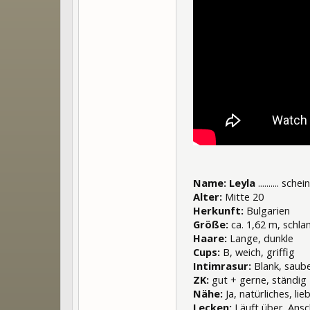
Name: Leyla
.......... sc
Alter:
Mitte 20
Herkunft:
Bulgarien
Größe:
ca. 1,62 m, schla
Haare:
Lange, dunkle
Cups:
B, weich, griffig
Intimrasur:
Blank, saub
ZK:
gut + gerne, ständig
Nähe:
Ja, natürliches, li
Lecken:
Läuft über. Ansc