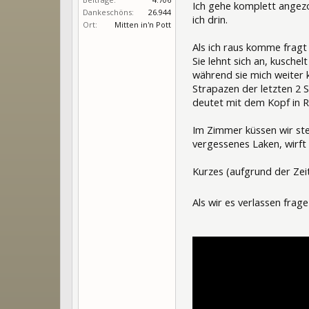
Ich gehe komplett angezo
Dankeschöns:
26.944
ich drin.
Ort:
Mitten in'n Pott
Als ich raus komme fragt 
Sie lehnt sich an, kuschelt
während sie mich weiter kü
Strapazen der letzten 2 S
deutet mit dem Kopf in 
Im Zimmer küssen wir steh
vergessenes Laken, wirft 
Kurzes (aufgrund der Zei
Als wir es verlassen frag