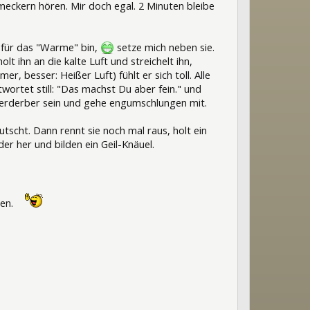
meckern hören. Mir doch egal. 2 Minuten bleibe
o für das "Warme" bin,
setze mich neben sie.
olt ihn an die kalte Luft und streichelt ihn,
r, besser: Heißer Luft) fühlt er sich toll. Alle
twortet still: "Das machst Du aber fein." und
elverderber sein und gehe engumschlungen mit.
utscht. Dann rennt sie noch mal raus, holt ein
der her und bilden ein Geil-Knäuel.
hen.