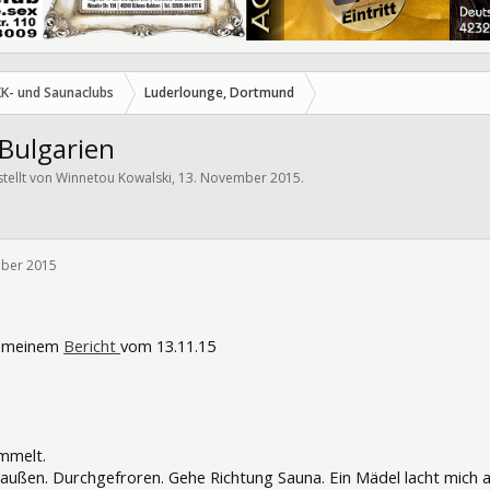
KK- und Saunaclubs
Luderlounge, Dortmund
 Bulgarien
stellt von
Winnetou Kowalski
,
13. November 2015
.
ber 2015
229063
s meinem
Bericht
vom 13.11.15
mmelt.
ußen. Durchgefroren. Gehe Richtung Sauna. Ein Mädel lacht mich an