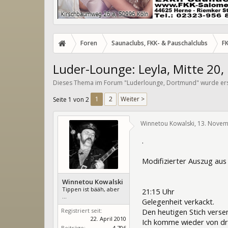
Foren
Saunaclubs, FKK- & Pauschalclubs
F
Luder-Lounge: Leyla, Mitte 20,
Dieses Thema im Forum "
Luderlounge, Dortmund
" wurde er
1
2
Weiter >
Seite 1 von 2
Winnetou Kowalski
,
13. Novem
.
Modifizierter Auszug au
Winnetou Kowalski
Tippen ist bääh, aber
21:15 Uhr
...
Gelegenheit verkackt.
Registriert seit:
Den heutigen Stich verse
22. April 2010
Ich komme wieder von dra
Beiträge:
4.706