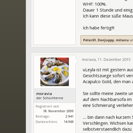
WHF: 100%.
Dauer 1 Stunde und eini
Ich kann diese süße Mau
Ich habe fertig!!!
Peter61
,
DonJuppy
,
mitanu
u
moravia
,
11. Dezember 2015
uLeyla ist mit gestern a
Gesichtszuege sofort verr
Acapulco Gold, den man al
Sie sollte meine zweite u
moravia
der Schüchterne
auf dem Nachbarsofa im W
eine Schmierung verliehen ...
Registriert seit:
18. November 2009
Beiträge:
2.941
.... bin dann nach kurzem 
Dankeschöns:
14.969
Verschlingen. Wichsen kan
selbstverstaendlich dazu