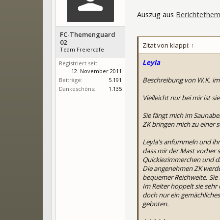
Auszug aus
Berichtethe
FC-Themenguard
02
Zitat von klappi:
↑
Team Freiercafe
Leyla
Registriert seit:
12. November 2011
Beschreibung von W.K. i
Beiträge:
5.191
Dankeschöns:
1.135
Vielleicht nur bei mir ist
Sie fängt mich im Saunab
ZK bringen mich zu einer 
Leyla's anfummeln und ihre
dass mir der Mast vorher s
Quickiezimmerchen und das
Die angenehmen ZK werden 
bequemer Reichweite. Sie f
Im Reiter hoppelt sie seh
doch nur ein gemächliche
geboten.