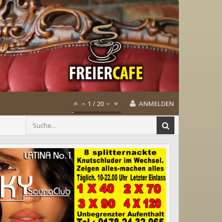
1
/
20
ANMELDEN