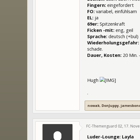
Fingern:
eingefordert
FO:
variabel, einfühlsam
EL:
ja
69er:
Spitzenkraft
Ficken -mit:
eng, geil
Sprache:
deutsch (+bul)
Wiederholungsgefahr
schade.
Dauer, Kosten:
20 Min. 
Hugh
.
nowak
,
DonJuppy
,
jamesbon
FC-Themenguard 02
,
17. Nov
Luder-Lounge: Layla