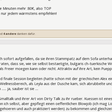
ge Minuten mehr :80€, also TOP
s nur jedem wärmstens empfehlen!
nd
4 andere
danken dafür.
231086
uch sofort aufgefallen, da sie ihren Stammpatz auf dem Sofa unter
aten, dass sie, wie sie selbst bestaetigte, bulgaris ch-tuerkische Wu
s Freier moegen kann oder nicht. Attraktiv auf ihre Art, kein Puep
nd finale Session begleiten (hatte schon mit der griechischen Alex 
ellnessbereich, als Leyla aus der Dusche kam, sich abrubbelte und
... ja, sauber ist sie ....
Smalltalk und ihrer Art von Dirty Talk zu ihr rueber. Kuessen ist ein
n ich selbst, aber gepflegt einen oeffentlichen Blowjob (ich mag L
 gehoeren und auch praktiziert werden) zu bekommen und gleichzei