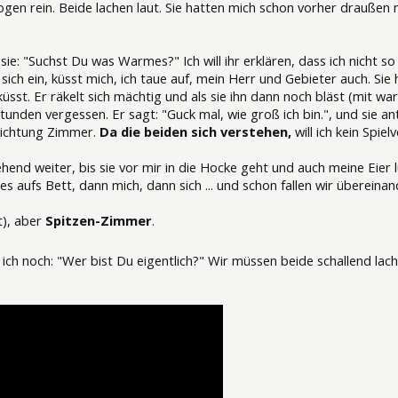
gen rein. Beide lachen laut. Sie hatten mich schon vorher draußen 
sie: "Suchst Du was Warmes?" Ich will ihr erklären, dass ich nicht s
 sich ein, küsst mich, ich taue auf, mein Herr und Gebieter auch. Sie h
sst. Er räkelt sich mächtig und als sie ihn dann noch bläst (mit warme
tunden vergessen. Er sagt: "Guck mal, wie groß ich bin.", und sie an
Richtung Zimmer.
Da die beiden sich verstehen,
will ich kein Spi
end weiter, bis sie vor mir in die Hocke geht und auch meine Eier l
es aufs Bett, dann mich, dann sich ... und schon fallen wir übereinan
t), aber
Spitzen-Zimmer
.
e ich noch: "Wer bist Du eigentlich?" Wir müssen beide schallend lac