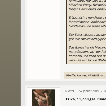
formidabel. Hier gibt es n
Mädchen-Pussy. Bei meinem
langen Haare offen, ohne d
Erika möchte nun Ficken. O
ihr wird meine Größe noch 
Gentleman und starte sehr 
Der Sex ist klasse, nachde
geil. Wir spielen den typi
Das Ganze hat bis hierhin
nette Session nach der Rei
Potenzial und kann sich d
wenn sie sich für ein Bleib
Pfeiffe
,
Archer
,
NRWNET
und
NRWNET
,
24. Januar 2019
Zul
Erika, 19 jähriges Ru