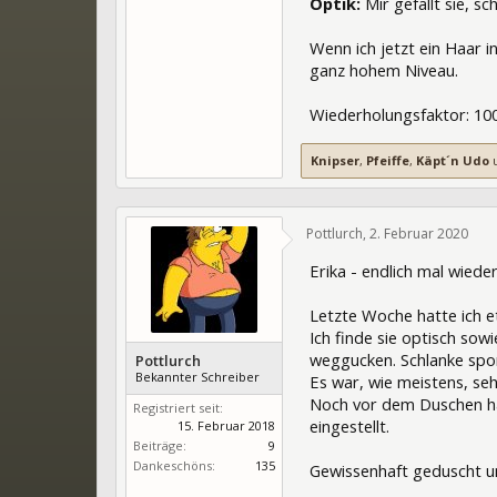
Optik:
Mir gefällt sie, 
Wenn ich jetzt ein Haar i
ganz hohem Niveau.
Wiederholungsfaktor: 100
Knipser
,
Pfeiffe
,
Käpt´n Udo
Pottlurch
,
2. Februar 2020
3
Erika - endlich mal wieder
Letzte Woche hatte ich e
Ich finde sie optisch sow
weggucken. Schlanke sport
Pottlurch
Bekannter Schreiber
Es war, wie meistens, seh
Noch vor dem Duschen habe
Registriert seit:
eingestellt.
15. Februar 2018
Beiträge:
9
Dankeschöns:
135
Gewissenhaft geduscht un