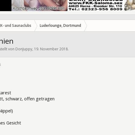
KK- und Saunaclubs
Luderlounge, Dortmund
nien
stellt von
DonJuppy
,
19. November 2018
.
8
293459
karest
att, schwarz, offen getragen
Nippel)
ches Gesicht