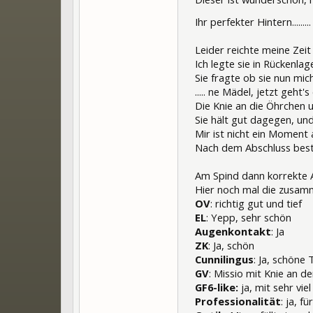
Ihr perfekter Hintern........
Leider reichte meine Zei
Ich legte sie in Rückenla
Sie fragte ob sie nun mich 
..... ne Mädel, jetzt geht's 
Die Knie an die Öhrchen u
Sie hält gut dagegen, und
Mir ist nicht ein Moment 
Nach dem Abschluss best
Am Spind dann korrekte 
Hier noch mal die zusam
OV
: richtig gut und tief
EL
: Yepp, sehr schön
Augenkontakt
: Ja
ZK
: Ja, schön
Cunnilingus
: Ja, schöne 
GV
: Missio mit Knie an d
GF6-like:
ja, mit sehr vie
Professionalität
: ja, f