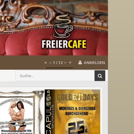
1
/
12
ANMELDEN