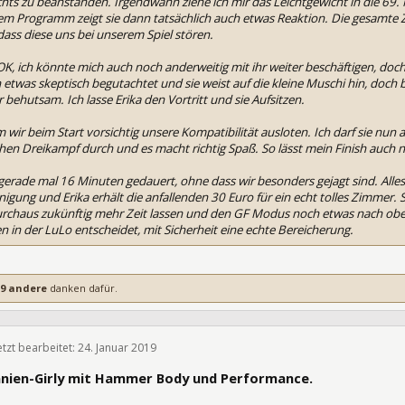
ichts zu beanstanden. Irgendwann ziehe ich mir das Leichtgewicht in die 69.
 Programm zeigt sie dann tatsächlich auch etwas Reaktion. Die gesamte Zei
ass diese uns bei unserem Spiel stören.
K, ich könnte mich auch noch anderweitig mit ihr weiter beschäftigen, doch b
etwas skeptisch begutachtet und sie weist auf die kleine Muschi hin, doch b
behutsam. Ich lasse Erika den Vortritt und sie Aufsitzen.
m wir beim Start vorsichtig unsere Kompatibilität ausloten. Ich darf sie nun
schen Dreikampf durch und es macht richtig Spaß. So lässt mein Finish auch n
 gerade mal 16 Minuten gedauert, ohne dass wir besonders gejagt sind. Alle
nigung und Erika erhält die anfallenden 30 Euro für ein echt tolles Zimmer. S
urchaus zukünftig mehr Zeit lassen und den GF Modus noch etwas nach oben
en in der LuLo entscheidet, mit Sicherheit eine echte Bereicherung.
9 andere
danken dafür.
etzt bearbeitet:
24. Januar 2019
297397
mänien-Girly mit Hammer Body und Performance.