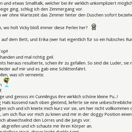
nd etwas Smalltalk, welcher bei ihr wirklich unkompliziert möglich
neige ging, schlug ich den Zimmergang vor.
n wir ohne Wartezeit das Zimmer hinter den Duschen sofort beziehe
 wo holt Vicky bloß immer diese Perlen her?
 auf dem Bett, und Erika (wer hat eigentlich für so ein hübsches 
Top!!
handen und mal richtig geil.
ts hieraus resultierte, schien ihr zu gefallen. So sind die Luder, sie
wieder auf mir und es gab eine Schlittenfahrt.
ollen, was ich verneinte.
en
f.
ge und genoss im Cunnilingus ihre wirklich schöne kleine Pu...!
Hals küssend nach oben gleitend, lieferte sie eine unbeschreibliche
 sich und ich kniete mich kurz vor sie, um hier nicht vollkommen di
 um sich flux vor mich zu knien und mir in der doggy Position einen
sich abwechselnd den Lörres und die Jungs vor.
ch abgreifen und ich schaute mir ihren Körper an.
akellose Haut, dieser leicht dunkle taint.