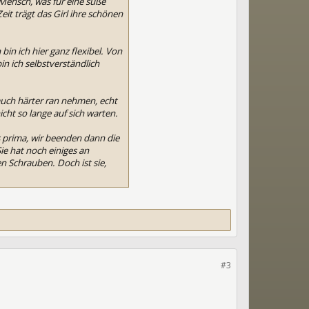
 Mensch, was für eine süße
t trägt das Girl ihre schönen
in ich hier ganz flexibel. Von
in ich selbstverständlich
 auch härter ran nehmen, echt
icht so lange auf sich warten.
s prima, wir beenden dann die
ie hat noch einiges an
 Schrauben. Doch ist sie,
#3