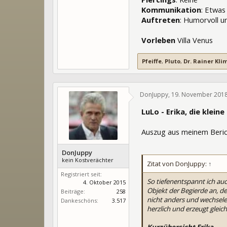
Kommunikation
: Etwas
Auftreten
: Humorvoll u
Vorleben
Villa Venus
Pfeiffe
,
Pluto
,
Dr. Rainer Kli
DonJuppy
,
19. November 201
LuLo - Erika, die klein
Auszug aus meinem Berich
DonJuppy
kein Kostverächter
Zitat von DonJuppy:
↑
Registriert seit:
So tiefenentspannt ich auc
4. Oktober 2015
Objekt der Begierde an, de
Beiträge:
258
nicht anders und wechsele
Dankeschöns:
3.517
herzlich und erzeugt gleic
Kurzübersicht Erika