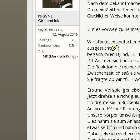
Nach dem bekanntmachen u
Da mein Zeitfenster zur 
Glücklicher Weise konnte
NRWNET
Girls and Ink
Um es vorweg zu nehmen,
Registriert seit:
12. August 2016
Beiträge:
298
Wir starteten knutschend
Dankeschöns:
3.544
ausgesucht
)
Ort:
begann Ihren BJ incl. EL. 
MK (Märkisch Kongo)
DT Ansätze sind auch vor
Die Reaktion die meinersei
Zwischenzeitlich saß sie 
Sie fragte ob wir "fi...." w
Erstmal Vorspiel genieß
Jetzt drehte sie richtig au
Ich drehte sie in Rückenla
An ihrem Körper Richtung 
Unsere Körper umschlungen
Dies nahm sie zum Anlass,
etwas seitlich und nahm 
Dabei ließ sich sie herrli
Dieser ist wunderschön, m