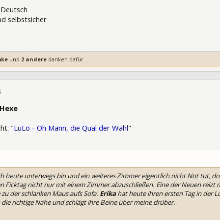
 Deutsch
nd selbstsicher
mke
und
2 andere
danken dafür.
8
293460
e Hexe
t: "
LuLo - Oh Mann, die Qual der Wahl
"
h heute unterwegs bin und ein weiteres Zimmer eigentlich nicht Not tut, doc
n Ficktag nicht nur mit einem Zimmer abzuschließen. Eine der Neuen reizt m
 zu der schlanken Maus aufs Sofa.
Erika
hat heute ihren ersten Tag in der 
h die richtige Nähe und schlägt ihre Beine über meine drüber.