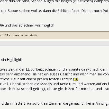
schöner dunkler taint. Schöne Augen mit langen (künstlichen) Wimpe
n der Suppe suchen wollte, dann die Schlittenfahrt. Die hat noch Po
% und das so schnell wie möglich
und
17 andere
danken dafür.
18704
 ein Highlight!
twas Zeit in der LL vorbeizuschauen und erspähte direkt nach dem
ieso sehr anziehend, sie hat ein süßes Gesicht und wenn man sie vo
liche Figur mit einem prallen festen Hintern.
r voll. Überall stehen die Mädels und Kerle rum und warten auf ein
 ich Erika schnell gefragt, ob sie gleich Zeit für mich hat und - si
d dann hatte Erika sofort ein Zimmer klargemacht - keine Ahnung, w