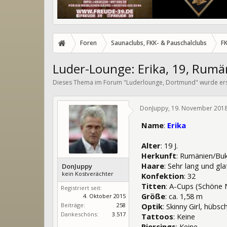
Foren
Saunaclubs, FKK- & Pauschalclubs
F
Luder-Lounge: Erika, 19, Rumä
Dieses Thema im Forum "
Luderlounge, Dortmund
" wurde er
DonJuppy
,
19. November 201
Name
:
Erika
Alter
: 19 J.
Herkunft
: Rumänien/Bu
Haare
: Sehr lang und gl
DonJuppy
kein Kostverächter
Konfektion
: 32
Titten
: A-Cups (Schöne 
Registriert seit:
Größe
: ca. 1,58 m
4. Oktober 2015
Beiträge:
258
Optik
: Skinny Girl, hübs
Dankeschöns:
3.517
Tattoos
: Keine
Piercings
: Keine