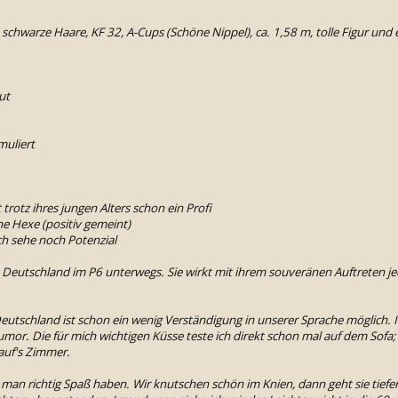
 schwarze Haare, KF 32, A-Cups (Schöne Nippel), ca. 1,58 m, tolle Figur und
gut
muliert
st trotz ihres jungen Alters schon ein Profi
ine Hexe (positiv gemeint)
ich sehe noch Potenzial
n Deutschland im P6 unterwegs. Sie wirkt mit ihrem souveränen Auftreten jed
 Deutschland ist schon ein wenig Verständigung in unserer Sprache möglich. 
mor. Die für mich wichtigen Küsse teste ich direkt schon mal auf dem Sofa;
auf's Zimmer.
 man richtig Spaß haben. Wir knutschen schön im Knien, dann geht sie tief