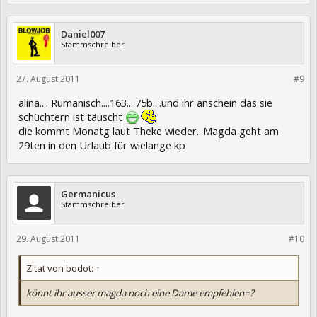
Daniel007
Stammschreiber
27. August 2011
84139
#9
alina.... Rumänisch....163....75b....und ihr anschein das sie
schüchtern ist täuscht
die kommt Monatg laut Theke wieder...Magda geht am
29ten in den Urlaub für wielange kp
Germanicus
Stammschreiber
29. August 2011
84348
#10
Zitat von bodot:
↑
könnt ihr ausser magda noch eine Dame empfehlen=?