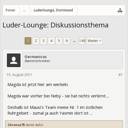
Foren
...
Luderlounge, Dortmund
Luder-Lounge: Diskussionsthema
1
2
3
4
5
6
→
149
Weiter >
Germanicus
Stammschreiber
15. August 2011
82759
#1
Magda ist jetzt hier am werkeln.
Magda war vorher bei Neby - sie hat nichts verlernt....
Deshalb ist Mausi's Team meine Nr. 1 im östlichen
Ruhrgebiet - zumal ja auch Yasmin dort ist ...
Chronos75
dankt dafür.