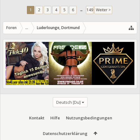
1
2
3
4
5
6
→
149
Weiter >
Foren
...
Luderlounge, Dortmund
Deutsch [Du]
Kontakt
Hilfe
Nutzungsbedingungen
Datenschutzerklärung