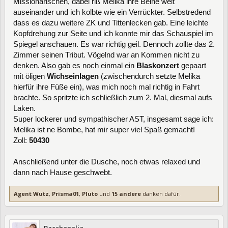
Missionarischen, dabei riß Melika ihre Beine weit
auseinander und ich kolbte wie ein Verrückter. Selbstredend
dass es dazu weitere ZK und Tittenlecken gab. Eine leichte
Kopfdrehung zur Seite und ich konnte mir das Schauspiel im
Spiegel anschauen. Es war richtig geil. Dennoch zollte das 2.
Zimmer seinen Tribut. Vögelnd war an Kommen nicht zu
denken. Also gab es noch einmal ein
Blaskonzert
gepaart
mit öligen
Wichseinlagen
(zwischendurch setzte Melika
hierfür ihre Füße ein), was mich noch mal richtig in Fahrt
brachte. So spritzte ich schließlich zum 2. Mal, diesmal aufs
Laken.
Super lockerer und sympathischer AST, insgesamt sage ich:
Melika ist ne Bombe, hat mir super viel Spaß gemacht!
Zoll:
50430
Anschließend unter die Dusche, noch etwas relaxed und
dann nach Hause geschwebt.
Agent Wutz
,
Prisma01
,
Pluto
und
15 andere
danken dafür.