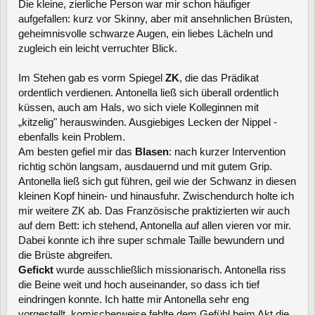
Die kleine, zierliche Person war mir schon häufiger
aufgefallen: kurz vor Skinny, aber mit ansehnlichen Brüsten,
geheimnisvolle schwarze Augen, ein liebes Lächeln und
zugleich ein leicht verruchter Blick.
Im Stehen gab es vorm Spiegel
ZK
, die das Prädikat
ordentlich verdienen. Antonella ließ sich überall ordentlich
küssen, auch am Hals, wo sich viele Kolleginnen mit
„kitzelig" herauswinden. Ausgiebiges Lecken der Nippel -
ebenfalls kein Problem.
Am besten gefiel mir das
Blasen
: nach kurzer Intervention
richtig schön langsam, ausdauernd und mit gutem Grip.
Antonella ließ sich gut führen, geil wie der Schwanz in diesen
kleinen Kopf hinein- und hinausfuhr. Zwischendurch holte ich
mir weitere ZK ab. Das Französische praktizierten wir auch
auf dem Bett: ich stehend, Antonella auf allen vieren vor mir.
Dabei konnte ich ihre super schmale Taille bewundern und
die Brüste abgreifen.
Gefickt
wurde ausschließlich missionarisch. Antonella riss
die Beine weit und hoch auseinander, so dass ich tief
eindringen konnte. Ich hatte mir Antonella sehr eng
vorgestellt, komischerweise fehlte dem Gefühl beim Akt die