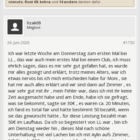
nixnutz
,
Root 69
,
kehra
und
14 andere
danken dafür.
lizak09
Mitglied
26. Juni 2026
477556
#1730
Ich war letzte Woche am Donnerstag zum ersten Mal bei
LL , das war auch mein erstes Mal bei einem Club, ich muss
ehrlich sagen, dass es mir sehr gut gefallen hat, es wurde
mir alles gezeigt und erklärt, trotz meines Alters, war ich
etwas nervös bis ich mich entschieden habe für Moni , sie
hat mir auch alles erklärt und wir sind dann auf Zimmer , es
war sehr gut mit ihr , mein Fehler war, dass ich mit ihr keine
Zeit ausgemacht habe und am Ende, habe ich sie gefragt,
was sie bekommt, sagte sie 30€ , es waren ca. 20 Minuten,
ich fand es total fair und hätte bestimmt 50 bezahlt, wenn
sie das gewünscht hätte , für diese Leistung bezahlt man
50€ im Laufhaus. Da ich so begeistert von LL war , bin ich
am Dienstag wieder hin , dieses Mal nach schöne
Unterhaltung mit viel Lachen bin ich mit Aylin aufs Zimmer,