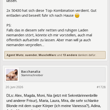
lassen.
2x 50430 hat sich diese Top-Kombination verdient. Gut
entladen und beseelt fuhr ich nach Hause
PS:
Falls das in diesem sehr netten und ruhigen Laden
niemanden stört, könnte ich mir vorstellen, auch mal
öffentlich aufsatteln zu lassen. Aber man will ja auch
niemanden verprellen…
Agent Wutz
,
suender
,
MuscleMarc
und
13 andere
danken dafür.
Bacchanalia
Stammschreiber
20. Juni 2026
477024
#1728
DLs: Alex, Magda, Moni, Nia (jetzt mit Sekretärinnenbrille
und anderer Frisur), Maria, Laura, Mira, die sehr schlanke
Blonde mit dem super Körper (ich meine Vanessa?), Adina,