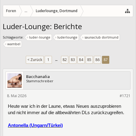
Foren
...
Luderlounge, Dortmund
Luder-Lounge: Berichte
Schlagworte:
luder-lounge
luderlounge
saunaclub dortmund
wambel
< Zurück
1
←
82
83
84
85
86
87
Bacchanalia
Stammschreiber
8. Mai 2026
474131
#1721
Heute war ich in der Laune, etwas Neues auszuprobieren
und nicht immer auf die altbewährten DLs zurückzugreifen.
Antonella (Ungarn/Türkei)