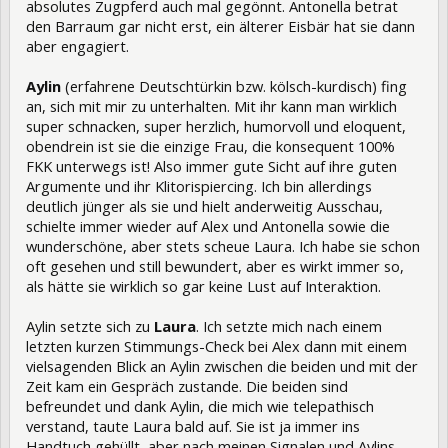
absolutes Zugpferd auch mal gegönnt. Antonella betrat
den Barraum gar nicht erst, ein älterer Eisbär hat sie dann
aber engagiert.
Aylin
(erfahrene Deutschtürkin bzw. kölsch-kurdisch) fing
an, sich mit mir zu unterhalten. Mit ihr kann man wirklich
super schnacken, super herzlich, humorvoll und eloquent,
obendrein ist sie die einzige Frau, die konsequent 100%
FKK unterwegs ist! Also immer gute Sicht auf ihre guten
Argumente und ihr Klitorispiercing. Ich bin allerdings
deutlich jünger als sie und hielt anderweitig Ausschau,
schielte immer wieder auf Alex und Antonella sowie die
wunderschöne, aber stets scheue Laura. Ich habe sie schon
oft gesehen und still bewundert, aber es wirkt immer so,
als hätte sie wirklich so gar keine Lust auf Interaktion.
Aylin setzte sich zu
Laura
. Ich setzte mich nach einem
letzten kurzen Stimmungs-Check bei Alex dann mit einem
vielsagenden Blick an Aylin zwischen die beiden und mit der
Zeit kam ein Gespräch zustande. Die beiden sind
befreundet und dank Aylin, die mich wie telepathisch
verstand, taute Laura bald auf. Sie ist ja immer ins
Handtuch gehüllt, aber nach meinen Signalen und Aylins