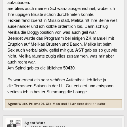
aufzubauen.
Sie
blies
auch meinen Schwanz ausgezeichnet, wobei ich
ihre üppigen Brüste schön durchkneten konnte.
Ficken
fand zuerst in Missio statt, Melika riß ihre Beine weit
auseinander und ich kolbte ordentlich los. Dann schlug
Melika die Doggyposition vor, was auch geil war.
Beendet wurde das Programm bei einigen
ZK
manuell mit
Eruption auf Melikas Brüsten und Bauch. Melika ist beim
Sex auch verbal aktiv, gefiel mir gut.
AST
gab es so gut wie
nicht, Melika räumte zügig alles zusammen, was mir aber
auch recht war.
Am Spind gab es die üblichen
50430
.
Es war erneut ein sehr schöner Aufenthalt, ich liebe ja
die Terrassen-Saison in der LL. Gut entleert und entspannt
verliess ich in bester Stimmung die Lounge.
Agent Wutz
,
Prisma01
,
Old Man
und
16 andere
danken dafür.
Agent Wutz
1. Jünger zu Vickys Gnaden