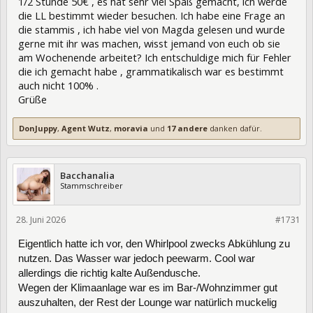
1/2 Stunde 50€ , es hat sehr viel Spaß gemacht, ich werde
die LL bestimmt wieder besuchen. Ich habe eine Frage an
die stammis , ich habe viel von Magda gelesen und wurde
gerne mit ihr was machen, wisst jemand von euch ob sie
am Wochenende arbeitet? Ich entschuldige mich für Fehler
die ich gemacht habe , grammatikalisch war es bestimmt
auch nicht 100% .
Grüße
DonJuppy
,
Agent Wutz
,
moravia
und
17 andere
danken dafür.
Bacchanalia
Stammschreiber
28. Juni 2026
477815
#1731
Eigentlich hatte ich vor, den Whirlpool zwecks Abkühlung zu
nutzen. Das Wasser war jedoch peewarm. Cool war
allerdings die richtig kalte Außendusche.
Wegen der Klimaanlage war es im Bar-/Wohnzimmer gut
auszuhalten, der Rest der Lounge war natürlich muckelig