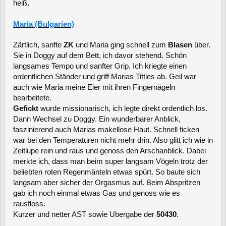
heiß.
Maria (Bulgarien)
Zärtlich, sanfte
ZK
und Maria ging schnell zum
Blasen
über.
Sie in Doggy auf dem Bett, ich davor stehend. Schön
langsames Tempo und sanfter Grip. Ich kriegte einen
ordentlichen Ständer und griff Marias Titties ab. Geil war
auch wie Maria meine Eier mit ihren Fingernägeln
bearbeitete.
Gefickt
wurde missionarisch, ich legte direkt ordentlich los.
Dann Wechsel zu Doggy. Ein wunderbarer Anblick,
faszinierend auch Marias makellose Haut. Schnell ficken
war bei den Temperaturen nicht mehr drin. Also glitt ich wie in
Zeitlupe rein und raus und genoss den Arschanblick. Dabei
merkte ich, dass man beim super langsam Vögeln trotz der
beliebten roten Regenmänteln etwas spürt. So baute sich
langsam aber sicher der Orgasmus auf. Beim Abspritzen
gab ich noch einmal etwas Gas und genoss wie es
rausfloss.
Kurzer und netter AST sowie Ubergabe der
50430
.