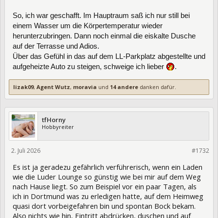
So, ich war geschafft. Im Hauptraum saß ich nur still bei
einem Wasser um die Körpertemperatur wieder
herunterzubringen. Dann noch einmal die eiskalte Dusche
auf der Terrasse und Adios.
Über das Gefühl in das auf dem LL-Parkplatz abgestellte und
aufgeheizte Auto zu steigen, schweige ich lieber
.
lizak09
,
Agent Wutz
,
moravia
und
14 andere
danken dafür.
tfHorny
Hobbyreiter
2. Juli 2026
478078
#1732
Es ist ja geradezu gefährlich verführerisch, wenn ein Laden
wie die Luder Lounge so günstig wie bei mir auf dem Weg
nach Hause liegt. So zum Beispiel vor ein paar Tagen, als
ich in Dortmund was zu erledigen hatte, auf dem Heimweg
quasi dort vorbeigefahren bin und spontan Bock bekam.
Also nichts wie hin, Eintritt abdrücken, duschen und auf