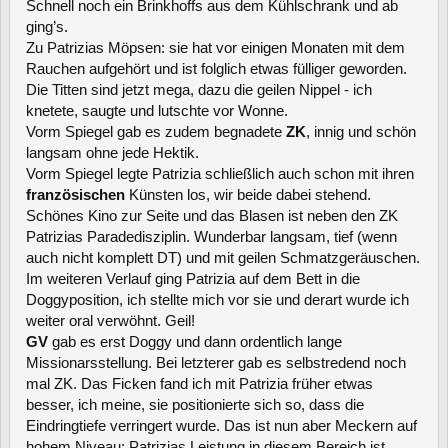
Schnell noch ein Brinkhoffs aus dem Kühlschrank und ab
ging’s.
Zu Patrizias Möpsen: sie hat vor einigen Monaten mit dem
Rauchen aufgehört und ist folglich etwas fülliger geworden.
Die Titten sind jetzt mega, dazu die geilen Nippel - ich
knetete, saugte und lutschte vor Wonne.
Vorm Spiegel gab es zudem begnadete
ZK
, innig und schön
langsam ohne jede Hektik.
Vorm Spiegel legte Patrizia schließlich auch schon mit ihren
französischen
Künsten los, wir beide dabei stehend.
Schönes Kino zur Seite und das Blasen ist neben den ZK
Patrizias Paradedisziplin. Wunderbar langsam, tief (wenn
auch nicht komplett DT) und mit geilen Schmatzgeräuschen.
Im weiteren Verlauf ging Patrizia auf dem Bett in die
Doggyposition, ich stellte mich vor sie und derart wurde ich
weiter oral verwöhnt. Geil!
GV
gab es erst Doggy und dann ordentlich lange
Missionarsstellung. Bei letzterer gab es selbstredend noch
mal ZK. Das Ficken fand ich mit Patrizia früher etwas
besser, ich meine, sie positionierte sich so, dass die
Eindringtiefe verringert wurde. Das ist nun aber Meckern auf
hohem Niveau: Patrizias Leistung in diesem Bereich ist