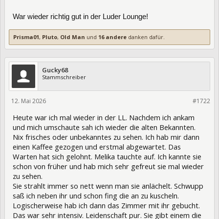
War wieder richtig gut in der Luder Lounge!
Prisma01
,
Pluto
,
Old Man
und
16 andere
danken dafür.
Gucky68
Stammschreiber
12. Mai 2026
474406
#1722
Heute war ich mal wieder in der LL. Nachdem ich ankam
und mich umschaute sah ich wieder die alten Bekannten.
Nix frisches oder unbekanntes zu sehen. Ich hab mir dann
einen Kaffee gezogen und erstmal abgewartet. Das
Warten hat sich gelohnt. Melika tauchte auf. Ich kannte sie
schon von früher und hab mich sehr gefreut sie mal wieder
zu sehen.
Sie strahlt immer so nett wenn man sie anlächelt. Schwupp
saß ich neben ihr und schon fing die an zu kuscheln.
Logischerweise hab ich dann das Zimmer mit ihr gebucht.
Das war sehr intensiv. Leidenschaft pur. Sie gibt einem die