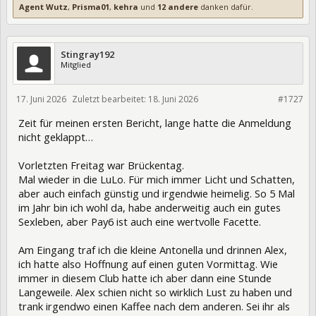
Agent Wutz
,
Prisma01
,
kehra
und
12 andere
danken dafür.
Stingray192
Mitglied
17. Juni 2026
Zuletzt bearbeitet:
18. Juni 2026
476867
#1727
Zeit für meinen ersten Bericht, lange hatte die Anmeldung
nicht geklappt…
Vorletzten Freitag war Brückentag.
Mal wieder in die LuLo. Für mich immer Licht und Schatten,
aber auch einfach günstig und irgendwie heimelig. So 5 Mal
im Jahr bin ich wohl da, habe anderweitig auch ein gutes
Sexleben, aber Pay6 ist auch eine wertvolle Facette.
Am Eingang traf ich die kleine Antonella und drinnen Alex,
ich hatte also Hoffnung auf einen guten Vormittag. Wie
immer in diesem Club hatte ich aber dann eine Stunde
Langeweile. Alex schien nicht so wirklich Lust zu haben und
trank irgendwo einen Kaffee nach dem anderen. Sei ihr als