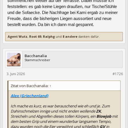
sommerlichen Wetter auf der Terrasse. Dabei musste ich
feststellen: es gab keine Liegen draußen, nur Tische/Stühle
und die Sofaecke. Die Nachfrage bei Kami ergab zu meiner
Freude, dass die bisherigen Liegen aussortiert und neue
bestellt wurden. Da bin ich dann mal gespannt.
Agent Wutz
,
Root 69
,
Ralphg
und
8 andere
danken dafür.
Bacchanalia
Stammschreiber
3. Juni 2026
475910
#1726
Zitat von Bacchanalia:
↑
Alex (Griechenland)
Ich mache es kurz, es war berauschend wie eh und je. Zum
Dahinschmelzen innige und nicht enden wollende
ZK
,
Streicheln und Abgreifen dieses tollen Körpers, ein
Blowjob
mit
dem besten Grip und einem wunderbar langsamen Tempo,
dazu wurden noch die Eier verwöhnt und schließlich
GV
in