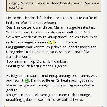
Doggy, dabei macht mich der Anblick des Arsches und der Taille
echt kirre.
Heute bin ich schreibfaul: das oben geschilderte durfte ich
in dieser Woche erneut erleben.
Das
Blaskonzert
war dieses Mal am ausgedehntesten:
Wahnsinn, was Alex für eine Ausdauer aufbringt. Mein
Schwanz war demzufolge knüppelhart und ich fühlte mich
im Nirvana angekommen
. Bei der
Doggynummer
konnte ich jedoch bei der dieswöchigen
Gelegenheit nicht kommen, so dass es ein Finale à la
française wurde.
Top-Zimmer, Top-DL, ich bin dankbar.
50430
gebe ich hierfür mehr als gerne.
Es folgte mein Sauna- und Entspannungsprogramm, was
auch sonst
. Damit sollte es für heute auch gut sein.
Meine Energie war versiegt und ich wohlig wie in Watte
gehüllt.
Ich gehe immer noch sehr gerne in die Luder Lounge,
unabhängig davon, was hier so verlautbart wird.