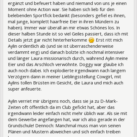
ergänzt und befeuert haben und niemand von uns je einen
Moment ohne Action war. Sie haben sich lieb für den
belebenden Sportfick bedankt (besonders gefiel es ihnen,
mal junge, komplett haarfreie Eier in ihren Mündern zu
haben). Immer war überall an mir etwas Schönes los. In
dieser halben Stunde ist so viel Geiles passiert, dass ich mit
Details jetzt gar nicht hinterherkomme
Erst ritt mich
Aylin ordentlich ab (und sie ist überraschenderweise
verdammt eng) und danach bolzte ich nochmal intensiver
und länger Laura missionarisch durch, während Aylin meine
Eier und das Arschloch verwöhnte. Doggy war glaube ich
auch noch dabei. Ich explodierte irgendwann nach langem
Verzögern dann in meiner Lieblingsstellung Cowgirl, mit
Aylins tollen Brüsten im Gesicht, die Laura und mich auch
super anfeuerte.
Aylin verriet mir übrigens noch, dass sie ja zu D-Mark-
Zeiten oft öffentlich da im Club gefickt hat, aber das
irgendwann leider einfach nicht mehr üblich war. Als sie mit
dem Gewerbe angefangen hat, war ich also gerade in der
Grundschule! Dennoch: Manchmal muss man von seinen
Plänen und Mustern abweichen und sich einfach treiben