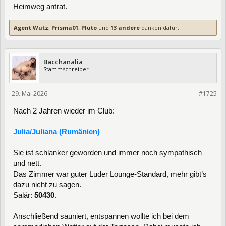
Heimweg antrat.
Agent Wutz
,
Prisma01
,
Pluto
und
13 andere
danken dafür.
Bacchanalia
Stammschreiber
29. Mai 2026
475528
#1725
Nach 2 Jahren wieder im Club:
Julia/Juliana (Rumänien)
Sie ist schlanker geworden und immer noch sympathisch
und nett.
Das Zimmer war guter Luder Lounge-Standard, mehr gibt’s
dazu nicht zu sagen.
Salär:
50430
.
Anschließend sauniert, entspannen wollte ich bei dem