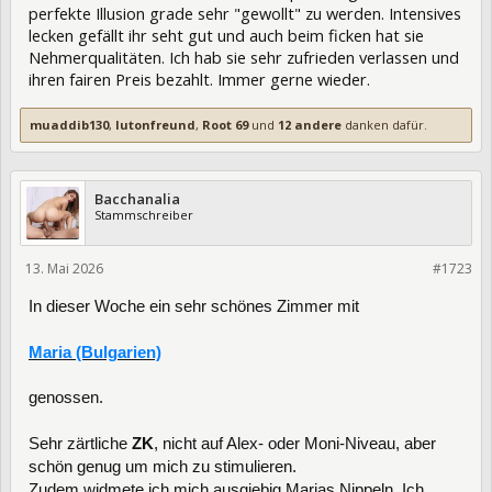
perfekte Illusion grade sehr "gewollt" zu werden. Intensives
lecken gefällt ihr seht gut und auch beim ficken hat sie
Nehmerqualitäten. Ich hab sie sehr zufrieden verlassen und
ihren fairen Preis bezahlt. Immer gerne wieder.
muaddib130
,
lutonfreund
,
Root 69
und
12 andere
danken dafür.
Bacchanalia
Stammschreiber
13. Mai 2026
474480
#1723
In dieser Woche ein sehr schönes Zimmer mit
Maria (Bulgarien)
genossen.
Sehr zärtliche
ZK
, nicht auf Alex- oder Moni-Niveau, aber
schön genug um mich zu stimulieren.
Zudem widmete ich mich ausgiebig Marias Nippeln. Ich