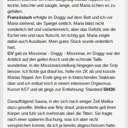
leckte, lutschte und saugte, lange, und Maria schien es zu
gefallen.
Französisch
erfolgte im Doggy auf dem Bett und ich vor
Maria stehend, der Spiegel seitlich. Maria bläst nicht
sonderlich tief und variantenreich, aber das Gefühl, wie die
Eichel rein und raus flutscht, ist richtig gut. Maria zeigte
dabei auch Ausdauer. Mein gutes Stück wurde ordentlich
hart.
GV
gab es Missionar - Doggy - Missionar, im Doggy war der
Anblick auf den geilen Arsch und die schmale Taille
wunderbar, in der Missionarsstellung hingegen war der Grip
besser. Ich fickte gut drauf los, holte mir ZK ab und küsste
Marias Nippel. Am Ende ging es in klatschendes Stakkato
über und ich entlud mich in einem intensiven Orgasmus.
Kurzer AST und ab gings zur Entlohnung: Standard
50430
.
Darauffolgend Sauna, in der sich nach einiger Zeit Melika
dazu gesellte. Melika war flirty drauf, präsentierte geil ihren
Körper und fuhr sich mehrmals über die Titten. Sie fragte
nach einer späteren Buchung, was ich aber nicht
versprechen konnte, da ich ja bereits abgeschossen hatte.