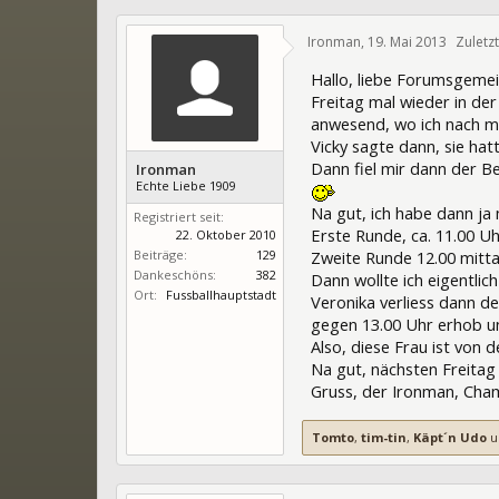
Ironman
,
19. Mai 2013
Zuletz
Hallo, liebe Forumsgeme
Freitag mal wieder in de
anwesend, wo ich nach me
Vicky sagte dann, sie hat
Dann fiel mir dann der Be
Ironman
Echte Liebe 1909
Na gut, ich habe dann ja
Registriert seit:
Erste Runde, ca. 11.00 U
22. Oktober 2010
Beiträge:
129
Zweite Runde 12.00 mit
Dankeschöns:
382
Dann wollte ich eigentli
Ort:
Fussballhauptstadt
Veronika verliess dann d
gegen 13.00 Uhr erhob un
Also, diese Frau ist von 
Na gut, nächsten Freitag
Gruss, der Ironman, Cha
Tomto
,
tim-tin
,
Käpt´n Udo
u