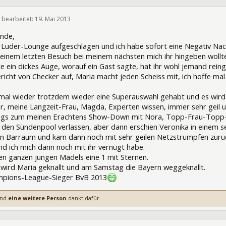
t bearbeitet:
19. Mai 2013
155244
inde,
r Luder-Lounge aufgeschlagen und ich habe sofort eine Negativ Nach
inem letzten Besuch bei meinem nächsten mich ihr hingeben wollte
te ein dickes Auge, worauf ein Gast sagte, hat ihr wohl jemand reing
richt von Checker auf, Maria macht jeden Scheiss mit, ich hoffe mal 
 mal wieder trotzdem wieder eine Superauswahl gehabt und es wird
hr, meine Langzeit-Frau, Magda, Experten wissen, immer sehr geil
tags zum meinen Erachtens Show-Down mit Nora, Topp-Frau-Topp-
ch den Sündenpool verlassen, aber dann erschien Veronika in einem 
en Barraum und kam dann noch mit sehr geilen Netzstrümpfen zurüc
d ich mich dann noch mit ihr vernügt habe.
den ganzen jungen Mädels eine 1 mit Sternen.
 wird Maria geknallt und am Samstag die Bayern weggeknallt.
mpions-League-Sieger BvB 2013
nd
eine weitere Person
dankt dafür.