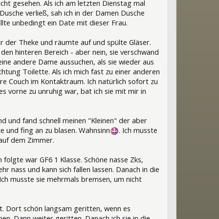
icht gesehen. Als ich am letzten Dienstag mal
e Dusche verließ, sah ich in der Damen Dusche
lte unbedingt ein Date mit dieser Frau.
r der Theke und räumte auf und spülte Gläser.
n den hinteren Bereich - aber nein, sie verschwand
r eine andere Dame aussuchen, als sie wieder aus
tung Toilette. Als ich mich fast zu einer anderen
re Couch im Kontaktraum. Ich natürlich sofort zu
s vorne zu unruhig war, bat ich sie mit mir in
d und fand schnell meinen "Kleinen" der aber
e und fing an zu blasen. Wahnsinn
. Ich musste
 auf dem Zimmer.
n folgte war GF6 1 Klasse. Schöne nasse Zks,
ehr nass und kann sich fallen lassen. Danach in die
. Ich musste sie mehrmals bremsen, um nicht
t. Dort schön langsam geritten, wenn es
n. Dann weiter geritten. Danach ich sie in die