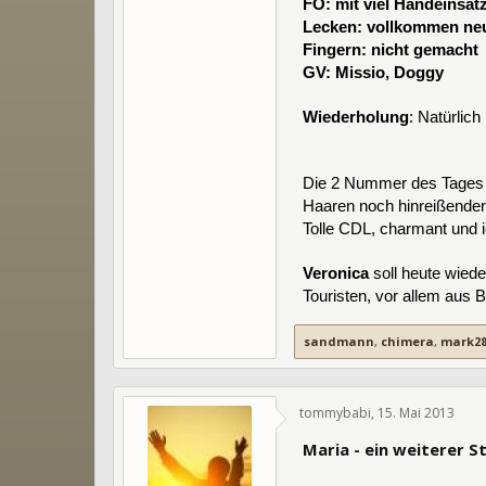
FO: mit viel Handeinsat
Lecken: vollkommen ne
Fingern: nicht gemacht
GV: Missio, Doggy
Wiederholung
: Natürlich
Die 2 Nummer des Tages so
Haaren noch hinreißender 
Tolle CDL, charmant und ic
Veronica
soll heute wied
Touristen, vor allem aus 
sandmann
,
chimera
,
mark28
tommybabi
,
15. Mai 2013
15
Maria - ein weiterer 