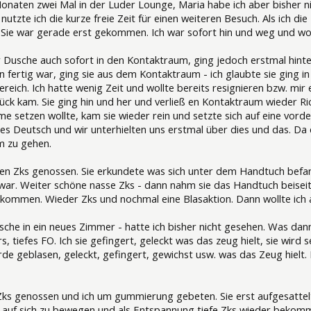
Monaten zwei Mal in der Luder Lounge, Maria habe ich aber bisher n
utzte ich die kurze freie Zeit für einen weiteren Besuch. Als ich di
. Sie war gerade erst gekommen. Ich war sofort hin und weg und wol
 Dusche auch sofort in den Kontaktraum, ging jedoch erstmal hinte
en fertig war, ging sie aus dem Kontaktraum - ich glaubte sie ging i
ereich. Ich hatte wenig Zeit und wollte bereits resignieren bzw. mi
ck kam. Sie ging hin und her und verließ en Kontaktraum wieder Rich
e setzen wollte, kam sie wieder rein und setzte sich auf eine vorde
les Deutsch und wir unterhielten uns erstmal über dies und das. Da e
m zu gehen.
efen Zks genossen. Sie erkundete was sich unter dem Handtuch befan
r. Weiter schöne nasse Zks - dann nahm sie das Handtuch beiseit
 kommen. Wieder Zks und nochmal eine Blasaktion. Dann wollte ich
sche in ein neues Zimmer - hatte ich bisher nicht gesehen. Was dan
 tiefes FO. Ich sie gefingert, geleckt was das zeug hielt, sie wird s
de geblasen, geleckt, gefingert, gewichst usw. was das Zeug hielt
Zks genossen und ich um gummierung gebeten. Sie erst aufgesattel
e auf sich zu bewegen und als Entspannung tiefe Zks wieder bekomme