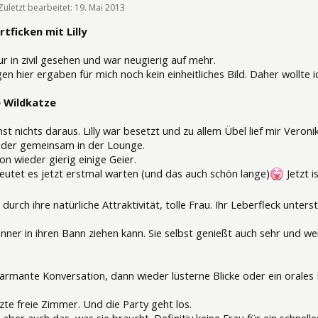
Zuletzt bearbeitet:
19. Mai 2013
155282
tficken mit Lilly
 nur in zivil gesehen und war neugierig auf mehr.
n hier ergaben für mich noch kein einheitliches Bild. Daher wollte 
e Wildkatze
t nichts daraus. Lilly war besetzt und zu allem Übel lief mir Veron
eder gemeinsam in der Lounge.
on wieder gierig einige Geier.
deutet es jetzt erstmal warten (und das auch schön lange)
Jetzt i
urch ihre natürliche Attraktivität, tolle Frau. Ihr Leberfleck unterst
änner in ihren Bann ziehen kann. Sie selbst genießt auch sehr und 
harmante Konversation, dann wieder lüsterne Blicke oder ein orales
tzte freie Zimmer. Und die Party geht los.