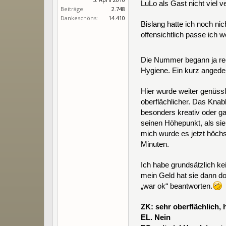
LuLo als Gast nicht viel
Beiträge:
2.748
Dankeschöns:
14.410
Bislang hatte ich noch nic
offensichtlich passe ich w
Die Nummer begann ja re
Hygiene. Ein kurz angede
Hier wurde weiter genüss
oberflächlicher. Das Knab
besonders kreativ oder ga
seinen Höhepunkt, als si
mich wurde es jetzt höchs
Minuten.
Ich habe grundsätzlich ke
mein Geld hat sie dann d
„war ok“ beantworten.
ZK: sehr oberflächlich
EL. Nein