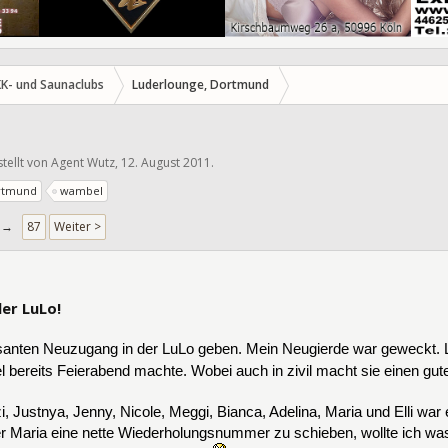
KK- und Saunaclubs
Luderlounge, Dortmund
stellt von
Agent Wutz
,
12. August 2011
.
rtmund
wambel
→
87
Weiter >
154700
der LuLo!
ssanten Neuzugang in der LuLo geben. Mein Neugierde war geweckt. L
l bereits Feierabend machte. Wobei auch in zivil macht sie einen gut
, Justnya, Jenny, Nicole, Meggi, Bianca, Adelina, Maria und Elli war
r Maria eine nette Wiederholungsnummer zu schieben, wollte ich was