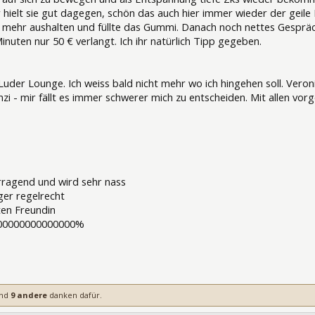
r hielt sie gut dagegen, schön das auch hier immer wieder der geile
t mehr aushalten und füllte das Gummi. Danach noch nettes Gespräch
inuten nur 50 € verlangt. Ich ihr natürlich Tipp gegeben.
 Luder Lounge. Ich weiss bald nicht mehr wo ich hingehen soll. Veron
anzi - mir fällt es immer schwerer mich zu entscheiden. Mit allen v
rragend und wird sehr nass
nger regelrecht
ten Freundin
000000000000000%
nd
9 andere
danken dafür.