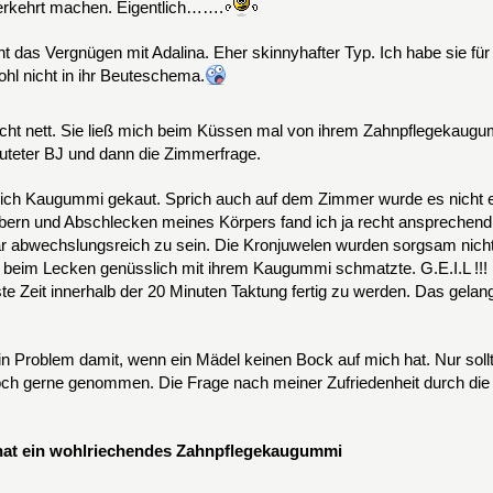
 verkehrt machen. Eigentlich…….
ht das Vergnügen mit Adalina. Eher skinnyhafter Typ. Ich habe sie für
ohl nicht in ihr Beuteschema.
cht nett. Sie ließ mich beim Küssen mal von ihrem Zahnpflegekaug
uteter BJ und dann die Zimmerfrage.
lich Kaugummi gekaut. Sprich auch auf dem Zimmer wurde es nicht 
bern und Abschlecken meines Körpers fand ich ja recht ansprechend.
r abwechslungsreich zu sein. Die Kronjuwelen wurden sorgsam nicht m
e beim Lecken genüsslich mit ihrem Kaugummi schmatzte. G.E.I.L !!!
te Zeit innerhalb der 20 Minuten Taktung fertig zu werden. Das gela
in Problem damit, wenn ein Mädel keinen Bock auf mich hat. Nur sollt
och gerne genommen. Die Frage nach meiner Zufriedenheit durch di
, hat ein wohlriechendes Zahnpflegekaugummi