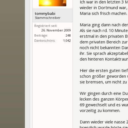
Ich war in den letzten 3 
wieder in Dortmund war, n
Maria sich frisch machen
tommybabi
Stammschreiber
Maria ging dann nach der
Registriert seit:
Als sie nach rd. 10 Minut
26. November 2009
Beiträge:
248
erstmal in den privaten B
Dankeschöns:
1.042
dem privaten Bereich zurü
noch nicht bekannten Dam
ihr. Sie sprach akzeptabe
den hinteren Kontaktrau
Hier die ersten guten ti
schon größer geworden wa
sie bremsen, um nicht zu
Wir gingen durch eine Du
lecken des ganzen Körpers,
69 gewechselt und es wur
vorzeitig zu kommen.
Dann wieder viele nasse 
brenzlich wurde hörte si