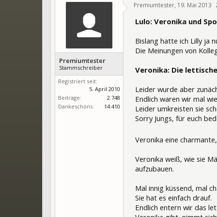
Premiumtester
,
19. Mai 2013
Lulo: Veronika und Spor
Bislang hatte ich Lilly ja
Die Meinungen von Kollege
Premiumtester
Stammschreiber
Veronika: Die lettisch
Registriert seit:
Leider wurde aber zunächs
5. April 2010
Beiträge:
2.748
Endlich waren wir mal wi
Dankeschöns:
14.410
Leider umkreisten sie sch
Sorry Jungs, für euch be
Veronika eine charmante, d
Veronika weiß, wie sie M
aufzubauen.
Mal innig küssend, mal c
Sie hat es einfach drauf.
Endlich entern wir das le