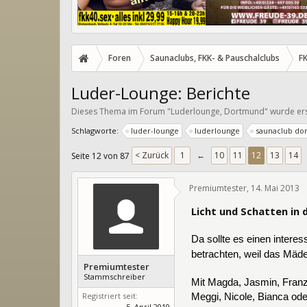
Foren
Saunaclubs, FKK- & Pauschalclubs
F
Luder-Lounge: Berichte
Dieses Thema im Forum "
Luderlounge, Dortmund
" wurde er
Schlagworte:
luder-lounge
luderlounge
saunaclub do
< Zurück
1
←
10
11
12
13
14
Seite 12 von 87
Premiumtester
,
14. Mai 2013
Licht und Schatten in 
Da sollte es einen intere
betrachten, weil das Mäde
Premiumtester
Stammschreiber
Mit Magda, Jasmin, Franzi
Registriert seit:
Meggi, Nicole, Bianca ode
5. April 2010