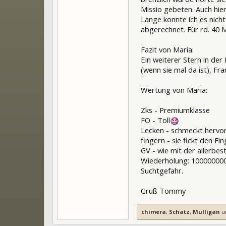
Missio gebeten. Auch hie
Lange konnte ich es nich
abgerechnet. Für rd. 40 M
Fazit von Maria:
Ein weiterer Stern in der
(wenn sie mal da ist), Fr
Wertung von Maria:
Zks - Premiumklasse
FO - Toll
Lecken - schmeckt hervo
fingern - sie fickt den Fi
GV - wie mit der allerbes
Wiederholung: 1000000
Suchtgefahr.
Gruß Tommy
chimera
,
Schatz
,
Mulligan
u