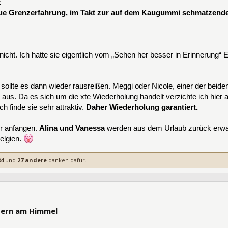
z
ue Grenzerfahrung, im Takt zur auf dem Kaugummi schmatzen
 nicht. Ich hatte sie eigentlich vom „Sehen her besser in Erinnerung“ 
llte es dann wieder rausreißen. Meggi oder Nicole, einer der beiden 
aus. Da es sich um die xte Wiederholung handelt verzichte ich hier a
h finde sie sehr attraktiv.
Daher Wiederholung garantiert.
er anfangen.
Alina und Vanessa
werden aus dem Urlaub zurück erwarte
Belgien.
4
und
27 andere
danken dafür.
4859
Stern am Himmel