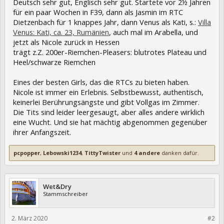
Deutsch sehr gut, Englisch sehr gut. Startete vor 2½ Jahren
für ein paar Wochen in F39, dann als Jasmin im RTC
Dietzenbach für 1 knappes Jahr, dann Venus als Kati, s.:
Villa
Venus: Kati, ca. 23, Rumänien
, auch mal im Arabella, und
jetzt als Nicole zurück in Hessen
trägt z.Z. 200er-Riemchen-Pleasers: blutrotes Plateau und
Heel/schwarze Riemchen
Eines der besten Girls, das die RTCs zu bieten haben.
Nicole ist immer ein Erlebnis. Selbstbewusst, authentisch,
keinerlei Berührungsängste und gibt Vollgas im Zimmer.
Die Tits sind leider leergesaugt, aber alles andere wirklich
eine Wucht. Und sie hat mächtig abgenommen gegenüber
ihrer Anfangszeit.
pcpopper
,
Lebowski1234
,
TittyTwister
und
4 andere
danken dafür.
Wet&Dry
Stammschreiber
2. März 2020
320285
#2