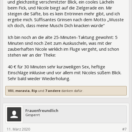
und gleichzeitig verschmitzter Blick, ein cooles Lächeln
beim Fick, und Nicole biegt auf die Zielgerade ein. Mir
steigen die Säfte, bis es kein Entrinnen mehr gibt, und ich
ergebe mich. Süffisantes Grinsen nach dem Motto „Wusste
ich doch, dass meine Muschi Dich knacken würde“
Ich bin noch an die alte 25-Minuten-Taktung gewohnt: 5
Minuten sind noch Zeit zum Auskuscheln, was mit der
zauberhaften Nicole wirklich im Fluge vergeht, und schon
stehen wir an der Theke:
40 € für 30 Minuten sehr kurzweiligen Sex, heftige
Einschläge inklusive und vor allem mit Nicoles süßem Blick.
Sehr bald wieder Wiederholung.
VIII
,
moravia
,
Rip
und
7 andere
danken dafür.
Frauenfreundlich
Gesperrt
11. März 2020
#7