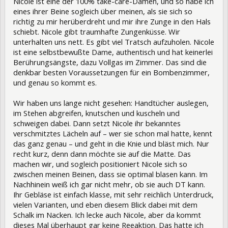
Nicole ist eine der 100% take-care-Damen, und so habe ich
eines ihrer Beine sogleich über meinen, als sie sich so
richtig zu mir herüberdreht und mir ihre Zunge in den Hals
schiebt. Nicole gibt traumhafte Zungenküsse. Wir
unterhalten uns nett. Es gibt viel Tratsch aufzuholen. Nicole
ist eine selbstbewußte Dame, authentisch und hat keinerlei
Berührungsängste, dazu Vollgas im Zimmer. Das sind die
denkbar besten Voraussetzungen für ein Bombenzimmer,
und genau so kommt es.
Wir haben uns lange nicht gesehen: Handtücher auslegen,
im Stehen abgreifen, knutschen und kuscheln und
schweigen dabei. Dann setzt Nicole ihr bekanntes
verschmitztes Lächeln auf – wer sie schon mal hatte, kennt
das ganz genau – und geht in die Knie und bläst mich. Nur
recht kurz, denn dann möchte sie auf die Matte. Das
machen wir, und sogleich positioniert Nicole sich so
zwischen meinen Beinen, dass sie optimal blasen kann. Im
Nachhinein weiß ich gar nicht mehr, ob sie auch DT kann.
Ihr Gebläse ist einfach klasse, mit sehr reichlich Unterdruck,
vielen Varianten, und eben diesem Blick dabei mit dem
Schalk im Nacken. Ich lecke auch Nicole, aber da kommt
dieses Mal überhaupt gar keine Reeaktion. Das hatte ich