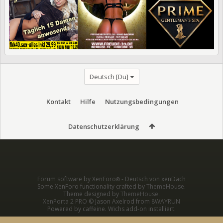
Deutsch [Du]
Kontakt
Hilfe
Nutzungsbedingungen
Datenschutzerklärung
Forum software by XenForo
-
Deutsch von xenDach
®
Some XenForo functionality crafted by
ThemeHouse
.
Theme designed by
ThemeHouse
.
XenPorta 2 PRO
© Jason Axelrod from
8WAYRUN
Powered by caffeine. Wichs add-on installiert.