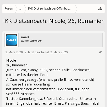
Foren
...
FKK Dietzenbach bei Offenbach/Hessen
FKK Dietzenbach: Nicole, 26, Rumänien
smart
Stammschreiber
2. März 2020
Zuletzt bearbeitet:
2. März 2020
320280
#1
Nicole
26, Rumänien
gute 160 cm, skinny, KF32, schöne Taille, Knackarsch,
mittlerer bis dunkler Teint
A-Cups leergesaugt (ehemals pralle B-, so vermute ich)
schwarze Haare rückenlang
hat immer einen verschmitzten Blick drauf, für jeden
Sch**** zu haben
Tattoo-Sammlung: u.a. 3 Rosenblüten rechter Unterarm
innen, Engel oberhalb rechter Brust; Piercings: Bauchnabel