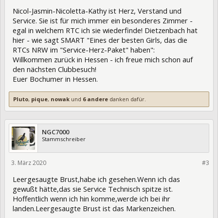
Nicol-Jasmin-Nicoletta-Kathy ist Herz, Verstand und
Service. Sie ist für mich immer ein besonderes Zimmer -
egal in welchem RTC ich sie wiederfinde! Dietzenbach hat
hier - wie sagt SMART "Eines der besten Girls, das die
RTCs NRW im "Service-Herz-Paket" haben":
Willkommen zurück in Hessen - ich freue mich schon auf
den nächsten Clubbesuch!
Euer Bochumer in Hessen.
Pluto
,
pique
,
nowak
und
6 andere
danken dafür.
NGC7000
Stammschreiber
3. März 2020
320291
#3
Leergesaugte Brust,habe ich gesehen.Wenn ich das
gewußt hätte,das sie Service Technisch spitze ist.
Hoffentlich wenn ich hin komme,werde ich bei ihr
landen.Leergesaugte Brust ist das Markenzeichen.