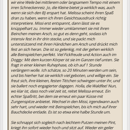
wir eine Weile bei mittlerem oder langsamem Tempo mit einem
irren Schneckenreiz. Jo, die Kleine bietet ja wirklich was, auch
wenn sie sich den BJ erspart hat. Melissa scheint ihren Spaß
dran zu haben, wenn ich ihren Gesichtsausdruck richtig
interpretiere. Missi erst entspannt, dann lässt sie es
knüppelhart zu. Immer wieder umklammert sie mit ihren
Beinchen meinen Arsch, so gut es denn geht, sodass ich
intensiv fest in ihr drin stecke, und sie packt mich
unterstützend mit ihren Händchen am Arsch und drückt mich
fest an sich heran. Die ist so gelenkig, mit der gehen wirklich
alle Beinspielchen perfekt. Viel Fickfreude und Action auch im
Doggy: Mit dem kurzen Körper ist sie im Ganzen tief unten. Sie
fragt in einer kleinen Ruhephase, ob ich auf 1 Stunde
verlängern wolle. Ich schätze, so 20 Minuten werden um sein,
und bis hierher hat sie wirklich viel geboten, und willige ein. Sie
freut sich, ihre kleinen, festen Tittchen schwingen unter ihr, und
sie ballert noch engagierter dagegen. Holla, die Waldfee! Nun,
wo klar ist, dass noch viel zeit ist, reitet Melissa erneut. Ein
echter Spaßritt, bei dem sie erneut ein paar Küsse mit
Zungenspitze anbietet. Wechsel in den Missi, irgendwann auch
sehr hart, und wieder mit Beinspielchen, bis ich mich auf ihrer
Bauchdecke entlade. Es ist so etwa eine halbe Stunde um.
Sie schnappt sich sogleich nach leichtem Putzen meinen Pint,
kriegt ihn sofort wieder hoch und sitzt auf. Wieder ein geiler