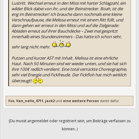
Lustritt. Wechsel erneut in den Missi mit harter Schlagzahl, ein
wilder Blick dabei von ihr, und der Beinstrecker. Boah, ist die
eng im Beinstrecker! Ich brauche dann nochmals eine kleine
Verschnaufpause, die Melissa erneut mit einem Ritt füllt, und
dann gehen wir erneut in den Missi und auf die Zielgerade:
Abladen erneut auf ihrer Bauchdecke – Zwei mal gespritzt
innerhalb eines Stundenzimmers - Das hatte ich schon sehr,
sehr lang nicht mehr.
Putzen und kurzer AST mit Inhalt. Melissa ist eine ehrliche
Haut. Nach 50 Minuten sind wir wieder unten, und sie hat sich
ihre 100€ redlich verdient. Eine total verrückte Choreographie,
sehr viel Energie und Fickfreude. Der Fickfloh hat mich wirklich
überzeugt!
Fos
,
Van_nelle_4711
,
jack2
und
eine weitere Person
dankt dafür.
(Du musst angemeldet oder registriert sein, um Beiträge verfassen zu
können. )