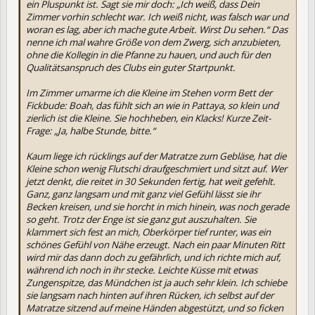
ein Pluspunkt ist. Sagt sie mir doch: „Ich weiß, dass Dein
Zimmer vorhin schlecht war. Ich weiß nicht, was falsch war und
woran es lag, aber ich mache gute Arbeit. Wirst Du sehen.“ Das
nenne ich mal wahre Größe von dem Zwerg, sich anzubieten,
ohne die Kollegin in die Pfanne zu hauen, und auch für den
Qualitätsanspruch des Clubs ein guter Startpunkt.
Im Zimmer umarme ich die Kleine im Stehen vorm Bett der
Fickbude: Boah, das fühlt sich an wie in Pattaya, so klein und
zierlich ist die Kleine. Sie hochheben, ein Klacks! Kurze Zeit-
Frage: „Ja, halbe Stunde, bitte.“
Kaum liege ich rücklings auf der Matratze zum Gebläse, hat die
Kleine schon wenig Flutschi draufgeschmiert und sitzt auf. Wer
jetzt denkt, die reitet in 30 Sekunden fertig, hat weit gefehlt.
Ganz, ganz langsam und mit ganz viel Gefühl lässt sie ihr
Becken kreisen, und sie horcht in mich hinein, was noch gerade
so geht. Trotz der Enge ist sie ganz gut auszuhalten. Sie
klammert sich fest an mich, Oberkörper tief runter, was ein
schönes Gefühl von Nähe erzeugt. Nach ein paar Minuten Ritt
wird mir das dann doch zu gefährlich, und ich richte mich auf,
während ich noch in ihr stecke. Leichte Küsse mit etwas
Zungenspitze, das Mündchen ist ja auch sehr klein. Ich schiebe
sie langsam nach hinten auf ihren Rücken, ich selbst auf der
Matratze sitzend auf meine Händen abgestützt, und so ficken