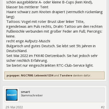
schön ausgebildete A- oder kleine B-Cups (kein Kind),
blasser bis mittlerer Teint
Haare schwarz zum Knoten drapiert (vermutlich rückenlang
lang)
Tattoos: Vogel mit roter Brust über linker Titte,
irgendetwas am Puls rechts, Draht-Tattoo um den rechten
Fußknöchle verbunden mit großer Feder am Fuß; Piercings:
keine.
recht enge Aufputz-Muschi
Bulgarisch und gutes Deutsch. Sie lebt seit 5½ Jahren in
Deutschland.
Seit Mai 2022 im FKK40 Dietzenbach. Sie hat jedoch sehr
sicher reichlich Erfahrung.
Sie bietet nur eingeschränkten RTC-Club-Service light.
pcpopper
,
NGC7000
,
Lebowski1234
und
7 andere
danken dafür.
smart
Stammschreiber
29. Mai 2022
378209
#2