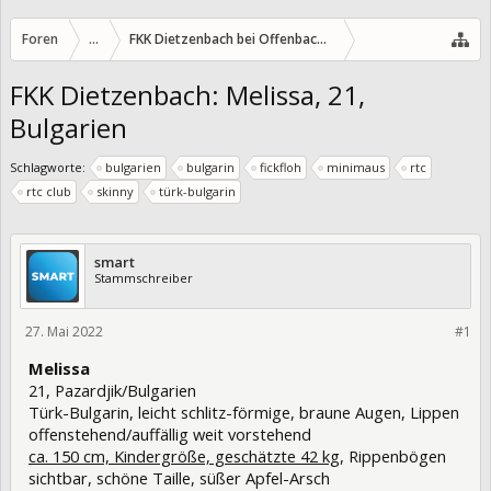
Foren
...
FKK Dietzenbach bei Offenbach/Hessen
FKK Dietzenbach: Melissa, 21,
Bulgarien
Schlagworte:
bulgarien
bulgarin
fickfloh
minimaus
rtc
rtc club
skinny
türk-bulgarin
smart
Stammschreiber
27. Mai 2022
378056
#1
Melissa
21, Pazardjik/Bulgarien
Türk-Bulgarin, leicht schlitz-förmige, braune Augen, Lippen
offenstehend/auffällig weit vorstehend
ca. 150 cm, Kindergröße, geschätzte 42 kg
, Rippenbögen
sichtbar, schöne Taille, süßer Apfel-Arsch