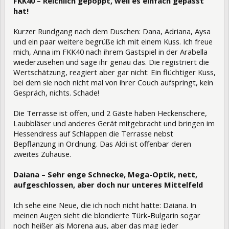
FKK40 – Reichlich gepoppt, weil es einfach gepasst
hat!
Kurzer Rundgang nach dem Duschen: Dana, Adriana, Aysa
und ein paar weitere begrüße ich mit einem Kuss. Ich freue
mich, Anna im FKK40 nach ihrem Gastspiel in der Arabella
wiederzusehen und sage ihr genau das. Die registriert die
Wertschätzung, reagiert aber gar nicht: Ein flüchtiger Kuss,
bei dem sie noch nicht mal von ihrer Couch aufspringt, kein
Gespräch, nichts. Schade!
Die Terrasse ist offen, und 2 Gäste haben Heckenschere,
Laubbläser und anderes Gerät mitgebracht und bringen im
Hessendress auf Schlappen die Terrasse nebst
Bepflanzung in Ordnung. Das Aldi ist offenbar deren
zweites Zuhause.
Daiana – Sehr enge Schnecke, Mega-Optik, nett,
aufgeschlossen, aber doch nur unteres Mittelfeld
Ich sehe eine Neue, die ich noch nicht hatte: Daiana. In
meinen Augen sieht die blondierte Türk-Bulgarin sogar
noch heißer als Morena aus, aber das mag jeder