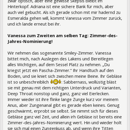
zwar optisch, aber eine gewisse Skepsis bleibt im
Hinterkopf. Adriana ist eine sichere Bank für mich, aber
auch viel gebucht. Als ich gerade schon mit mir hadernd zu
Esmeralda gehen will, kommt Vanessa vom Zimmer zurück,
und ich lande erneut bei ihr.
Vanessa zum Zweiten am selben Tag: Zimmer-des-
Jahres-Nominierung!
Wir nehmen das sogenannte Smiley-Zimmer. Vanessa
bittet mich, nach Auslegen des Lakens und Bereitlegen
alles Wichtigen, auf dem Sessel Platz zu nehmen. „Du
kriegst jetzt ein Pascha-Zimmer.“ Ihr Handtuch auf den
Boden, und sie kniet sich zwischen meine Beine. Ihr Gebläse
ist so unbeschreiblich
: Sabbernass, wollüstig bläst
sie mit genau mit dem richtigen Unterdruck und Varianten,
Deep Throat nonstop und ganz, ganz viel Eierlecken.
Immer wieder ist ihre flinke lange Zunge kurz vor meinem
Anus, aber Zungenanal gibt es gerade eben keines. Genug
geschwärmt, erprobt sie selbst. Sie nimmt sich für dieses
Gebläse ganz viel Zeit, und allein irh Gebläse ist bereits eine
Zimmer-des-Jahres-Nominierung wert. Hin und wieder holt
sie sich mal einen Zungenkuss ab, und wenn ihre Titten