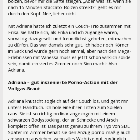
bolzen, bevor mir die Säfte steigen. „Aber was ist, wenn sie
nach 15 Minuten Staccato-Bolzen streikt?“ geht es mir
durch den Kopf. Nee, lieber nicht.
Mit Adriana hatte ich zuletzt ein Couch-Trio zusammen mit
Erika. Sie hatte sich, als Erika und ich zugange waren,
vorwitzig dazugesellt und freundlichst gebeten, mitmachen
zu dürfen. Das war damals sehr gut. Ich habe noch Körner
im Sack und würde gern noch einmal, aber nach den Mega-
Erlebnissen mit Vanessa muss es jetzt schon wirklich solide
sein, damit ein viertes Zimmer noch Sinn macht: Also
Adriana.
Adriana – gut inszenierte Porno-Action mit der
Vollgas-Braut
Adriana knutscht sogleich auf der Couch los, und geht mir
unters Handtuch. Ich hole eine ihrer Titten zum Spielen
raus. Sie ist so richtig ordinär angezogen mit einem
schwarzen Bodystocking, der an Schnecke und Arsch
komplett offen ist. Das passt genau zu ihrem Typ von SDL.
Später im Zimmer behält sie den Anzug porno-mäßig auch
an; warum ausziehen, wenn alles Wichtige gut zugänglich