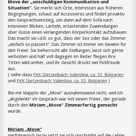
Move der „unschuldigen Kommunikation und
Situation“.
Sie merkt sich Orte, Interessen aus früheren
Begegnungen, schaut auf Accessoires und findet proaktiv
den Gesprächseinstieg, um dann auf dem Sofa nach
intensiven Blicken, Lächeln, ertastenden Zuwendungen
über Küsse einen verlangenden Körperkontakt aufzubauen.
Das macht sie i.d.R. so gut, dass der Sex oder das Zimmer
„einfach so passiert“. Das Zimmer ist immer ein Gewinn für
den Freier. Sie beherrscht alle Stellungen, lässt sich gerne
verbolzen und hält voll dagegen Im Reiter fliegen ihre
Titten wild umher, und ihr Gesicht drückt viel Fickfreude
aus.
( siehe dazu
FKK Dietzenbach: Valentina, ca. 32, Bulgarien
und
FKK Dietzenbach: Valentina, ca. 32, Bulgarien
)
Bei mir klappte der „Move“ ausnahmsweise nicht, weil ich
„abgelenkt“ im Gespräch war mit einem Freier, der gerade
durch den
Miriam „Move“ Zimmerfertig gemacht
wurde.
Miriam „Move“
Verführerisch lasziv setzt sie sich unschuldig auf die Lehne