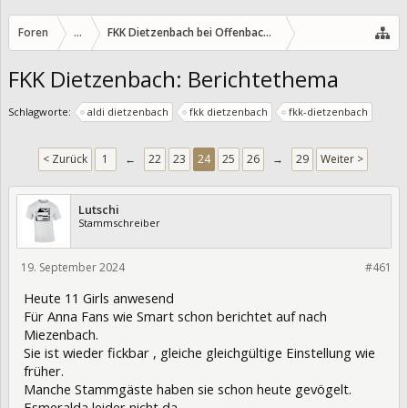
Foren
...
FKK Dietzenbach bei Offenbach/Hessen
FKK Dietzenbach: Berichtethema
Schlagworte:
aldi dietzenbach
fkk dietzenbach
fkk-dietzenbach
< Zurück
1
←
22
23
24
25
26
→
29
Weiter >
Lutschi
Stammschreiber
19. September 2024
432269
#461
Heute 11 Girls anwesend
Für Anna Fans wie Smart schon berichtet auf nach
Miezenbach.
Sie ist wieder fickbar , gleiche gleichgültige Einstellung wie
früher.
Manche Stammgäste haben sie schon heute gevögelt.
Esmeralda leider nicht da.