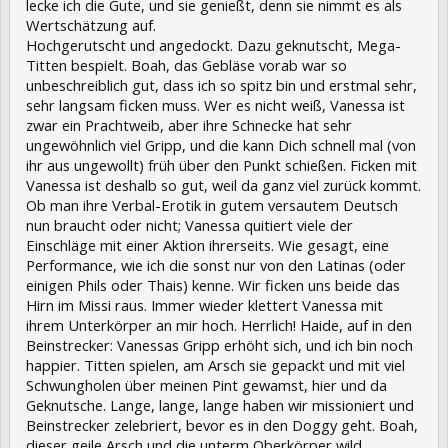
lecke ich die Gute, und sie genießt, denn sie nimmt es als
Wertschätzung auf.
Hochgerutscht und angedockt. Dazu geknutscht, Mega-
Titten bespielt. Boah, das Gebläse vorab war so
unbeschreiblich gut, dass ich so spitz bin und erstmal sehr,
sehr langsam ficken muss. Wer es nicht weiß, Vanessa ist
zwar ein Prachtweib, aber ihre Schnecke hat sehr
ungewöhnlich viel Gripp, und die kann Dich schnell mal (von
ihr aus ungewollt) früh über den Punkt schießen. Ficken mit
Vanessa ist deshalb so gut, weil da ganz viel zurück kommt.
Ob man ihre Verbal-Erotik in gutem versautem Deutsch
nun braucht oder nicht; Vanessa quitiert viele der
Einschläge mit einer Aktion ihrerseits. Wie gesagt, eine
Performance, wie ich die sonst nur von den Latinas (oder
einigen Phils oder Thais) kenne. Wir ficken uns beide das
Hirn im Missi raus. Immer wieder klettert Vanessa mit
ihrem Unterkörper an mir hoch. Herrlich! Haide, auf in den
Beinstrecker: Vanessas Gripp erhöht sich, und ich bin noch
happier. Titten spielen, am Arsch sie gepackt und mit viel
Schwungholen über meinen Pint gewamst, hier und da
Geknutsche. Lange, lange, lange haben wir missioniert und
Beinstrecker zelebriert, bevor es in den Doggy geht. Boah,
dieser geile Arsch und die unterm Oberkörper wild