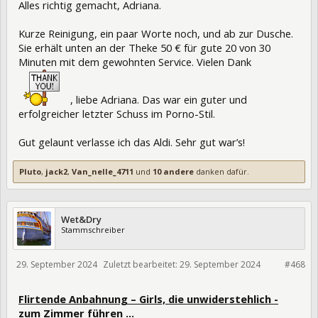
Alles richtig gemacht, Adriana.
Kurze Reinigung, ein paar Worte noch, und ab zur Dusche.
Sie erhält unten an der Theke 50 € für gute 20 von 30
Minuten mit dem gewohnten Service. Vielen Dank
, liebe Adriana. Das war ein guter und
erfolgreicher letzter Schuss im Porno-Stil.
Gut gelaunt verlasse ich das Aldi. Sehr gut war’s!
Pluto
,
jack2
,
Van_nelle_4711
und
10 andere
danken dafür.
Wet&Dry
Stammschreiber
29. September 2024
Zuletzt bearbeitet:
29. September 2024
#468
432884
Flirtende Anbahnung – Girls, die unwiderstehlich -
zum Zimmer führen …