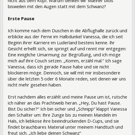
nicht aus dem Kopf. Warum denken wir Männer bloß
bisweilen mit den Augen statt mit dem Schwanz?
Erste Pause
Ich komme nach dem Duschen in die Abflughalle zurück und
erblicke aus der Ferne im Halbdunkel Vanessa, die ich seit
Beginn ihrer Karriere im Luderland bestens kenne. Ihr
Gesicht erhellt sich, sie springt auf und rennt mir entgegen:
Eine innigliche Umarmung zur Begrüßung, und ich möge
mich auf ihre Couch setzen. „Komm, erzähl mal.“ Ich sage
Vanessa, dass ich gerade Pause habe und sie nicht
blockieren möge. Dennoch, sie will mit mir insbesondere
über die letzten 5 oder 6 Monate reden, seit denen wir uns
nicht mehr gesehen haben.
Erst nachdem alles erzählt und meine Pause um ist, rutsche
ich näher an das Prachtweib heran. „Hey, Du hast Pause.
Bist Du sicher?“ Ich bin sicher und „Schnipp“ klappt Vanessa
den Schalter um: Ihre Zunge bis zu meinen Mandeln im
Hals, ich liebkose ihre beeindruckenden D-Cups, und sie
findet brauchbares Material unter meinem Handtuch und
freut sich. „Ich liebe deinen Schwanz“