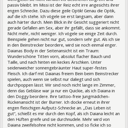
passiv bleibt. Im Missi ist der Reiz echt irre angesichts ihrer
engen Schnecke. Dazu diese geile Optik! Genau die Optik,
auf die ich stehe. Ich vögele sie erst langsam, aber dann
auch härter durch. Mein Blick in ihr Gesicht suggeriert nicht
gerade Gefallen am Sex, aber ihr gefällt, dass sie ankommt.
Nicht mehr, nicht weniger. Ich vögele sie einige Zeit durch.
Beinspiele gehen nicht nur gut, sondern sehr gut. Als ich sie
in den Beinstrecker beordere, wird sie noch einmal enger.
Daianas Body in der Seitenansicht ist ein Traum:
Wunderschöne Titten vorn, absolut flacher Bauch und
Taille, und nach hinten ein keckes Ärschken. Unter
seidenweicher sonnengebräunter Haut super-festes
Fleisch. Ich darf mit Daianas freiem Bein beim Beinstrecker
spielen, auch wenn sie selbst nur daliegt und sich
durchpoppen lässt. Wir sind noch nicht lange im Zimmer,
denn das Gebläse war ja nur ein Quickie, als ich Daiana in
den Doggy beordere. Ihre tattoo-freie Jungmädchen-
Rückenansicht ist der Burner. Ich docke erneut in ihrer
engen fleischigen Aufputz-Schnecke an. „Das Leben ist
gut“, schießt es mir durch den Kopf, als ich Daiana leicht an
den Hüften greife und sie durchnudele. Mehr wird von
Daiana zweifelsohne nicht kommen, und so ficke ich so