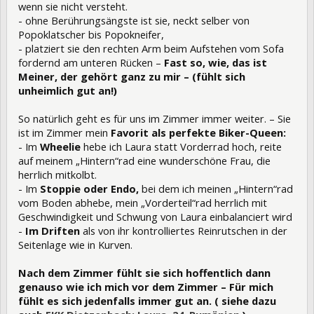
wenn sie nicht versteht.
- ohne Berührungsängste ist sie, neckt selber von
Popoklatscher bis Popokneifer,
- platziert sie den rechten Arm beim Aufstehen vom Sofa
fordernd am unteren Rücken –
Fast so, wie, das ist
Meiner, der gehört ganz zu mir – (fühlt sich
unheimlich gut an!)
So natürlich geht es für uns im Zimmer immer weiter. – Sie
ist im Zimmer mein
Favorit als perfekte Biker-Queen:
- Im
Wheelie
hebe ich Laura statt Vorderrad hoch, reite
auf meinem „Hintern“rad eine wunderschöne Frau, die
herrlich mitkolbt.
- Im
Stoppie oder Endo,
bei dem ich meinen „Hintern“rad
vom Boden abhebe, mein „Vorderteil“rad herrlich mit
Geschwindigkeit und Schwung von Laura einbalanciert wird
-
Im Driften
als von ihr kontrolliertes Reinrutschen in der
Seitenlage wie in Kurven.
Nach dem Zimmer fühlt sie sich hoffentlich dann
genauso wie ich mich vor dem Zimmer – Für mich
fühlt es sich jedenfalls immer gut an. ( siehe dazu