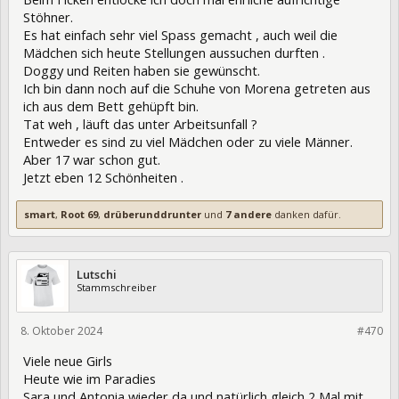
Stöhner.
Es hat einfach sehr viel Spass gemacht , auch weil die
Mädchen sich heute Stellungen aussuchen durften .
Doggy und Reiten haben sie gewünscht.
Ich bin dann noch auf die Schuhe von Morena getreten aus
ich aus dem Bett gehüpft bin.
Tat weh , läuft das unter Arbeitsunfall ?
Entweder es sind zu viel Mädchen oder zu viele Männer.
Aber 17 war schon gut.
Jetzt eben 12 Schönheiten .
smart
,
Root 69
,
drüberunddrunter
und
7 andere
danken dafür.
Lutschi
Stammschreiber
8. Oktober 2024
433476
#470
Viele neue Girls
Heute wie im Paradies
Sara und Antonia wieder da und natürlich gleich 2 Mal mit