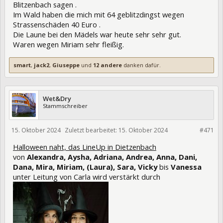
Blitzenbach sagen .
Im Wald haben die mich mit 64 geblitzdingst wegen
Strassenschäden 40 Euro .
Die Laune bei den Mädels war heute sehr sehr gut.
Waren wegen Miriam sehr fleißig.
smart
,
jack2
,
Giuseppe
und
12 andere
danken dafür.
Wet&Dry
Stammschreiber
15. Oktober 2024
Zuletzt bearbeitet:
15. Oktober 2024
433876
#471
Halloween naht, das LineUp in Dietzenbach
von
Alexandra, Aysha, Adriana, Andrea, Anna, Dani,
Dana, Mira, Miriam, (Laura), Sara, Vicky
bis
Vanessa
unter Leitung von Carla wird verstärkt durch