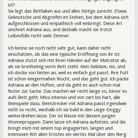
ist?
Sie legt das Bettlaken aus und alles Nötige zurecht. Etwas
Geknutsche und Abgreifen im Stehen, bei dem Adriana sich
aufgeschlossen und empathisch voll einbringt. Diese Art
zeichnet Adriana aus, und deshalb macht sie trotzt
Leibesfülle recht viele Zimmer.
Ich kenne sie noch nicht sehr gut, kann daher nicht
einschätzen, ob das eine typische Eröffnung von ihr ist:
Adriana stützt sich mit ihren Händen auf der Matratze ab,
als sie breitbeinig vorm Bett steht. Kein Gebläse, nix, und
ich docke von hinten an, weil es einfach gut passt. Ihre Futt
ist schon einigermaßen feucht, und das geht gut. Ich packe
Adriana an den Hüften, und da geht es auch schon mal
fester zur Sache. Das machen wir recht lange so, bevor es
aufs Bett geht: Missi intensiv und von zart bis hart, alle
Beinspiele dazu. Beinstrecker mit Adriana passt irgendwie
nicht so recht, weshalb ich sie bald in den Liege-Doggy
weiterdrehen lasse. Der ist klasse mit diesem jungen
Wonneproppen. Dann lasse ich Adriana aufsitzen, und die
bringt mich mit einem top engagierten, langen und
intensiven Ritt allen Ernstes ein viertes Mal über den Berg.