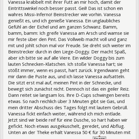
Vanessa krabbelt mit ihrer Futt an mir hoch, damit der
Eintrittswinkel noch besser passt. Geil! Das ist schon ein
wahres Missi-Inferno! Beinstrecker wie vorhin. Vanessa
genießt es, und ich genieße Vanessa. Ein unglaubliches
Gefühl an der Eichel und am ganzen Schwanz. Bamm,
bamm, bamm: Ich greife Vanessa am Arsch und wamse sie
mir feste über den Pint. Das Vollweib macht voll und ganz
mit und johlt schon mal vor Freude. Sie dreht sich weiter im
Beinstrecker durch in den Liege-Doggy. Der macht Spaß,
aber ich bitte sie auf alle Viere. Ein wilder Doggy bis zum
lauten Schnecken-Klatschen. Ich stoße Vanessa hart; sie
stößt immer, wenn es passt, hart zurück. Irgendwann geht
mir dann die Puste aus, und ich lasse Vanessa aufsatteln.
Die sitzt erst mal auf, meinen Pint in der Schnecke, und
bewegt sich zunächst nicht. Dennoch ist das ein geiler Reiz.
Dann reitet sie langsam los. Ihre D-Cups schwingen bereits
etwas. So nach reichlich über 3 Minuten gibt sie Gas, und
mein dritter Abschuss des Tages folgt mit lautem Gebrüll.
Vanessa fickt einfach weiter, während ich mich entlade.
Jetzt sind wir beide reif für eine Dusche, so hart haben wir
gefickt. Noch etwas ausgekuschelt, geredet, und Abflug.
Unten an der Theke erhält Vanessa 50 € für 30 Minuten mit