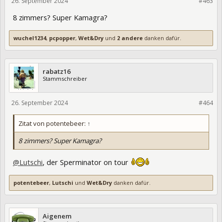
26. September 2024
432642
#463
8 zimmers? Super Kamagra?
wuchel1234
,
pcpopper
,
Wet&Dry
und
2 andere
danken dafür.
rabatz16
Stammschreiber
26. September 2024
432643
#464
Zitat von potentebeer:
↑
8 zimmers? Super Kamagra?
@Lutschi
, der Sperminator on tour
potentebeer
,
Lutschi
und
Wet&Dry
danken dafür.
Aigenem