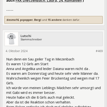
auch
FKK Dietzenbach: Laura, 24, Rumänien
)
-----
desmo16
,
pcpopper
,
Bergi
und
15 andere
danken dafür.
Lutschi
Stammschreiber
4. Oktober 2024
433255
#469
Nun denn ein Sau geiler Tag in Miezenbach
Es waren 12 Girls am Start
Anna und Angelika und leider Daiana waren nicht da .
Es waren am Donnerstag und heute sehr viele Männer da.
Wahrscheinlich wegen Feier Brückentag und wegen mal 17
Girls.
Ich würde von meinen Lieblings Mädchen sehr umsorgt und
mit Gabi wird es immer besser.
Heute habe ich die 8 Girls auch mal geleckt.
Aber da ist die Reaktion schon verhalten.
Beim Ficken entlocke ich doch mal ehrliche aufrichtige