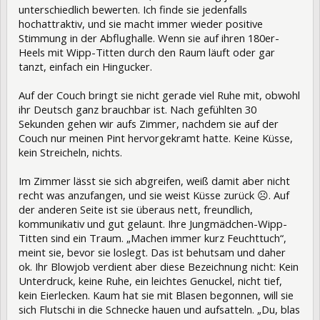
unterschiedlich bewerten. Ich finde sie jedenfalls
hochattraktiv, und sie macht immer wieder positive
Stimmung in der Abflughalle. Wenn sie auf ihren 180er-
Heels mit Wipp-Titten durch den Raum läuft oder gar
tanzt, einfach ein Hingucker.
Auf der Couch bringt sie nicht gerade viel Ruhe mit, obwohl
ihr Deutsch ganz brauchbar ist. Nach gefühlten 30
Sekunden gehen wir aufs Zimmer, nachdem sie auf der
Couch nur meinen Pint hervorgekramt hatte. Keine Küsse,
kein Streicheln, nichts.
Im Zimmer lässt sie sich abgreifen, weiß damit aber nicht
recht was anzufangen, und sie weist Küsse zurück ☹. Auf
der anderen Seite ist sie überaus nett, freundlich,
kommunikativ und gut gelaunt. Ihre Jungmädchen-Wipp-
Titten sind ein Traum. „Machen immer kurz Feuchttuch“,
meint sie, bevor sie loslegt. Das ist behutsam und daher
ok. Ihr Blowjob verdient aber diese Bezeichnung nicht: Kein
Unterdruck, keine Ruhe, ein leichtes Genuckel, nicht tief,
kein Eierlecken. Kaum hat sie mit Blasen begonnen, will sie
sich Flutschi in die Schnecke hauen und aufsatteln. „Du, blas