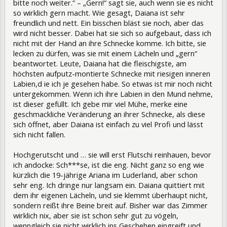
bitte noch weiter.“ – „Gern!“ sagt sie, auch wenn sie es nicht
so wirklich gern macht. Wie gesagt, Daiana ist sehr
freundlich und nett. Ein bisschen bläst sie noch, aber das
wird nicht besser. Dabei hat sie sich so aufgebaut, dass ich
nicht mit der Hand an ihre Schnecke komme. Ich bitte, sie
lecken zu dürfen, was sie mit einem Lächeln und „gern“
beantwortet. Leute, Daiana hat die fleischigste, am
höchsten aufputz-montierte Schnecke mit riesigen inneren
Labien,d ie ich je gesehen habe. So etwas ist mir noch nicht
untergekommen. Wenn ich ihre Labien in den Mund nehme,
ist dieser gefüllt. Ich gebe mir viel Mühe, merke eine
geschmackliche Veränderung an ihrer Schnecke, als diese
sich öffnet, aber Daiana ist einfach zu viel Profi und lässt
sich nicht fallen.
Hochgerutscht und … sie will erst Flutschi reinhauen, bevor
ich andocke: Sch***se, ist die eng. Nicht ganz so eng wie
kürzlich die 19-jährige Ariana im Luderland, aber schon
sehr eng. Ich dringe nur langsam ein. Daiana quittiert mit
dem ihr eigenen Lächeln, und sie klemmt überhaupt nicht,
sondern reißt ihre Beine breit auf. Bisher war das Zimmer
wirklich nix, aber sie ist schon sehr gut zu vögeln,
wenngleich sie nicht wirklich ins Geschehen eingreift und