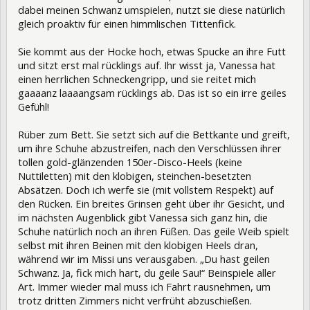
dabei meinen Schwanz umspielen, nutzt sie diese natürlich
gleich proaktiv für einen himmlischen Tittenfick.
Sie kommt aus der Hocke hoch, etwas Spucke an ihre Futt
und sitzt erst mal rücklings auf. Ihr wisst ja, Vanessa hat
einen herrlichen Schneckengripp, und sie reitet mich
gaaaanz laaaangsam rücklings ab. Das ist so ein irre geiles
Gefühl!
Rüber zum Bett. Sie setzt sich auf die Bettkante und greift,
um ihre Schuhe abzustreifen, nach den Verschlüssen ihrer
tollen gold-glänzenden 150er-Disco-Heels (keine
Nuttiletten) mit den klobigen, steinchen-besetzten
Absätzen. Doch ich werfe sie (mit vollstem Respekt) auf
den Rücken. Ein breites Grinsen geht über ihr Gesicht, und
im nächsten Augenblick gibt Vanessa sich ganz hin, die
Schuhe natürlich noch an ihren Füßen. Das geile Weib spielt
selbst mit ihren Beinen mit den klobigen Heels dran,
während wir im Missi uns verausgaben. „Du hast geilen
Schwanz. Ja, fick mich hart, du geile Sau!“ Beinspiele aller
Art. Immer wieder mal muss ich Fahrt rausnehmen, um
trotz dritten Zimmers nicht verfrüht abzuschießen.