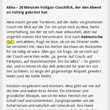
Alina – 20 Minuten Vollgas-Couchfick, der den Abend
so richtig gekrönt hat
Alina macht gerade Türdienst, auf der dafür vorgesehenen
Couch mit Blick auf die Tür. Ich setze mich zu Alina. Nette
Unterhaltung, bei der sie sich zwar ankuschelt, aber nur
zögerlich meinen Pint hervorkramt. Erst nach
Geknutsche
und alldem, fragt sie leise, ob ich ein Zimmer wolle.
Sie versichert mir, dass bis hierher durchaus ein Rückzieher
für sie völlig ok wäre. Alles gut. Ich frage, ob sie mich auf
der Couch verarzten wolle. „Ja, gerne. Auf Couch, auf
Parkplatz, auf Waschmaschine. Wo Du willst.“ – So gehört
das, und so kenne ich das Aldi. Jederzeit für jede Art von
Sex zu haben, so lange der gegenseitige Respekt gewahrt
bleibt (und die Kohle fließt).
Kondom vorgekramt und montiert. Alina geht vor mir auf
die Knie und waltet ihres Amtes. Ein intensiver und
gründlicher Blowjob, wie ich ihn liebe. Herrlich mit am
Schaft rauf und runterlecken, Zungenpropeller um die
Eichel herum und natürlich viel Unterdruck. Ihre Hand