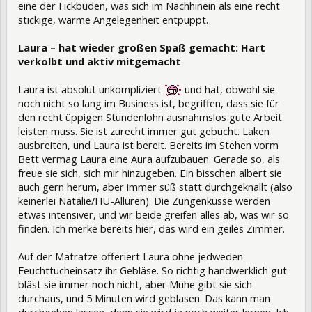
eine der Fickbuden, was sich im Nachhinein als eine recht
stickige, warme Angelegenheit entpuppt.
Laura – hat wieder großen Spaß gemacht: Hart
verkolbt und aktiv mitgemacht
Laura ist absolut unkompliziert
und hat, obwohl sie
noch nicht so lang im Business ist, begriffen, dass sie für
den recht üppigen Stundenlohn ausnahmslos gute Arbeit
leisten muss. Sie ist zurecht immer gut gebucht. Laken
ausbreiten, und Laura ist bereit. Bereits im Stehen vorm
Bett vermag Laura eine Aura aufzubauen. Gerade so, als
freue sie sich, sich mir hinzugeben. Ein bisschen albert sie
auch gern herum, aber immer süß statt durchgeknallt (also
keinerlei Natalie/HU-Allüren). Die Zungenküsse werden
etwas intensiver, und wir beide greifen alles ab, was wir so
finden. Ich merke bereits hier, das wird ein geiles Zimmer.
Auf der Matratze offeriert Laura ohne jedweden
Feuchttucheinsatz ihr Gebläse. So richtig handwerklich gut
bläst sie immer noch nicht, aber Mühe gibt sie sich
durchaus, und 5 Minuten wird geblasen. Das kann man
durchgehen lassen, denn sie wird ja noch weiter lernen. Ich