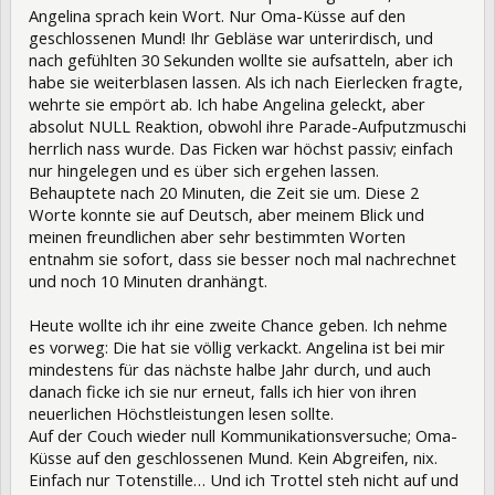
Angelina sprach kein Wort. Nur Oma-Küsse auf den
geschlossenen Mund! Ihr Gebläse war unterirdisch, und
nach gefühlten 30 Sekunden wollte sie aufsatteln, aber ich
habe sie weiterblasen lassen. Als ich nach Eierlecken fragte,
wehrte sie empört ab. Ich habe Angelina geleckt, aber
absolut NULL Reaktion, obwohl ihre Parade-Aufputzmuschi
herrlich nass wurde. Das Ficken war höchst passiv; einfach
nur hingelegen und es über sich ergehen lassen.
Behauptete nach 20 Minuten, die Zeit sie um. Diese 2
Worte konnte sie auf Deutsch, aber meinem Blick und
meinen freundlichen aber sehr bestimmten Worten
entnahm sie sofort, dass sie besser noch mal nachrechnet
und noch 10 Minuten dranhängt.
Heute wollte ich ihr eine zweite Chance geben. Ich nehme
es vorweg: Die hat sie völlig verkackt. Angelina ist bei mir
mindestens für das nächste halbe Jahr durch, und auch
danach ficke ich sie nur erneut, falls ich hier von ihren
neuerlichen Höchstleistungen lesen sollte.
Auf der Couch wieder null Kommunikationsversuche; Oma-
Küsse auf den geschlossenen Mund. Kein Abgreifen, nix.
Einfach nur Totenstille… Und ich Trottel steh nicht auf und