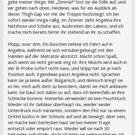
gehe meiner Wege. Mit „Zimmä?“ löst sie die Stille auf, und
wir gehen nach oben. Heidenei, was für ein Ausblick als
dieser Thigh Gap vor mir die Treppe hochsteigt. Ich bin
sofort wieder mega-rallig. Im Zimmer zieht Angelina ihre
Netzhose und Schuhe aus, Ausbreiten des Lakens, und ich
mache mich bereits hinter ihr stehend an ihr zu schaffen.
Plöpp, isser drin. Ein bisschen nehme ich Fahrt auf in
Angelina, während sie sich vornübergebeugt mit den
Händen auf der Matratze abstützt. Macht schon Spaß,
auch wenn sie nicht gerade eng ist: Ihre Muschi wird auch in
der B-Probe sofort recht nass, und Gripp hat sie je nach
Position auch. Irgendwas passt Angelina nicht. Sprachen
kann sie ja keine außer Bulgarisch, und dennoch kriegt sie
es hin, mich aufs Bett zu beordern, damit sie mich anblasen
kann. Sie baut sich dabei so auf, dass ich keinesfalls an ihre
Schnecke komme. Immerhin verwendet sie kein Feuchttuch.
Wieder ist ihr Gebläse überhaupt nix, wieder weder
Unterdruck noch Varianten, sondern den Pint nur zu einem
Drittel lustlos in der Schnute auf und ab bewegt. Aber nein,
sie mache kein Eierlecken haut sie bei meiner Frage
entsetzt oder empört raus. Wieder will sie nach 30
Sekunden aufsatteln, doch ich bitte sie weiterzublasen. Ich