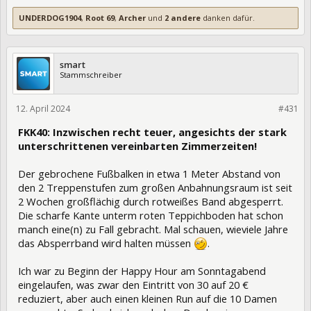
UNDERDOG1904
,
Root 69
,
Archer
und
2 andere
danken dafür.
smart
Stammschreiber
12. April 2024
421798
#431
FKK40: Inzwischen recht teuer, angesichts der stark
unterschrittenen vereinbarten Zimmerzeiten!
Der gebrochene Fußbalken in etwa 1 Meter Abstand von
den 2 Treppenstufen zum großen Anbahnungsraum ist seit
2 Wochen großflächig durch rotweißes Band abgesperrt.
Die scharfe Kante unterm roten Teppichboden hat schon
manch eine(n) zu Fall gebracht. Mal schauen, wieviele Jahre
das Absperrband wird halten müssen
.
Ich war zu Beginn der Happy Hour am Sonntagabend
eingelaufen, was zwar den Eintritt von 30 auf 20 €
reduziert, aber auch einen kleinen Run auf die 10 Damen