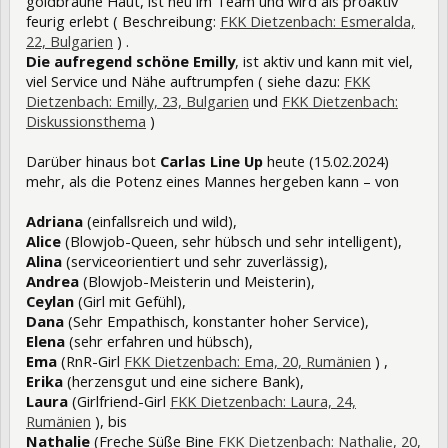
goldbraune Haut, ist neu im Team und wird als proaktiv
feurig erlebt ( Beschreibung:
FKK Dietzenbach: Esmeralda,
22, Bulgarien
) .
Die aufregend schöne Emilly
, ist aktiv und kann mit viel,
viel Service und Nähe auftrumpfen ( siehe dazu:
FKK
Dietzenbach: Emilly, 23, Bulgarien
und
FKK Dietzenbach:
Diskussionsthema
)
Darüber hinaus bot
Carlas Line Up
heute (15.02.2024)
mehr, als die Potenz eines Mannes hergeben kann – von
Adriana
(einfallsreich und wild),
Alice
(Blowjob-Queen, sehr hübsch und sehr intelligent),
Alina
(serviceorientiert und sehr zuverlässig),
Andrea
(Blowjob-Meisterin und Meisterin),
Ceylan
(Girl mit Gefühl),
Dana
(Sehr Empathisch, konstanter hoher Service),
Elena
(sehr erfahren und hübsch),
Ema
(RnR-Girl
FKK Dietzenbach: Ema, 20, Rumänien
) ,
Erika
(herzensgut und eine sichere Bank),
Laura
(Girlfriend-Girl
FKK Dietzenbach: Laura, 24,
Rumänien
), bis
Nathalie
(Freche Süße Bine
FKK Dietzenbach: Nathalie, 20,