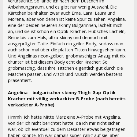
verursachte. So lande ich nach dem Duschen im
Anbahnungsraum, und es gibt nur wenig Auswahl. Die
Kärtchen beinhalten zwar auch Ema, Lara, Laura und
Morena, aber von denen ist keine Spur zu sehen. Angelina,
eine der beiden neueren skinny Bulgarinnen, lächelt mich
an, und sie ist schon ein Optik-Kracher. Hübsches Lächeln,
Beine bis zum Hals, ultra-skinny und dennoch mit
ausgeprägter Taille. Einfach ein geiler Body, sodass man
auch schon mal über die platten Titten hinwegsehen kann.
Und Angelinas neon-gelber, grobmaschiger Anzug mit nix
drunter ist bei diesem Body echt der Kracher: So
grobmaschig, dass ihre Tittchen eigentlich gut durch die
Maschen passen, und Arsch und Muschi werden bestens
präsentiert.
Angelina – bulgarischer skinny Thigh-Gap-Optik-
Kracher mit völlig verkackter B-Probe (nach bereits
verkackter A-Probe)
Hmmh. Ich hatte Mitte März eine A-Probe mit Angelina,
von der ich nicht berichtet hatte, da ich mir nicht sicher
war, ob ich eventuell zu dem Desaster etwas beigetragen
haben könnte. Ich war damals super-rallig auf sie, aber