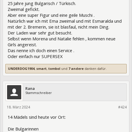
25 Jahre jung Bulgarisch / Türkisch.
Zweimal gefickt.
Aber eine super Figur und eine geile Muschi .
Natürlich war ich mit Ema zweimal und mit Esmaralda und
mit der 2. Bremerin, sie ist blasfaul, nicht mein Ding.
Der Laden war sehr gut besucht.
Selbst wenn Morena und Natalie fehlen , kommen neue
Girls angereist.
Das nenne ich doch einen Service .
Oder einfach nur SUPERSEX
UNDERDOG1904
,
smart
,
tombol
und
7 andere
danken dafür.
Rana
Stammschreiber
18. März 2024
420094
#424
14 Mädels sind heute vor Ort:
Die Bulgarinnen