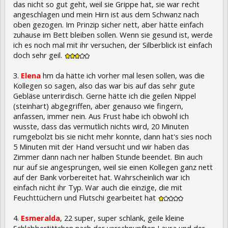
das nicht so gut geht, weil sie Grippe hat, sie war recht
angeschlagen und mein Hirn ist aus dem Schwanz nach
oben gezogen. Im Prinzip sicher nett, aber hätte einfach
zuhause im Bett bleiben sollen. Wenn sie gesund ist, werde
ich es noch mal mit ihr versuchen, der Silberblick ist einfach
doch sehr geil.
3.
Elena
hm da hätte ich vorher mal lesen sollen, was die
Kollegen so sagen, also das war bis auf das sehr gute
Gebläse unterirdisch. Gerne hätte ich die geilen Nippel
(steinhart) abgegriffen, aber genauso wie fingern,
anfassen, immer nein. Aus Frust habe ich obwohl ich
wusste, dass das vermutlich nichts wird, 20 Minuten
rumgebolzt bis sie nicht mehr konnte, dann hat's sies noch
5 Minuten mit der Hand versucht und wir haben das
Zimmer dann nach ner halben Stunde beendet. Bin auch
nur auf sie angesprungen, weil sie einen Kollegen ganz nett
auf der Bank vorbereitet hat. Wahrscheinlich war ich
einfach nicht ihr Typ. War auch die einzige, die mit
Feuchttüchern und Flutschi gearbeitet hat
4.
Esmeralda
, 22 super, super schlank, geile kleine
Schlabbertittchen nach der verschnupften Laura und der