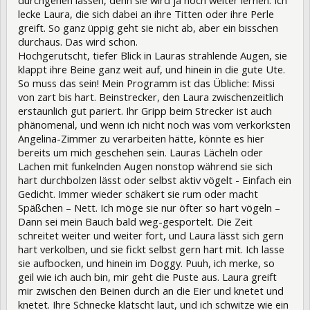
lecke Laura, die sich dabei an ihre Titten oder ihre Perle
greift. So ganz üppig geht sie nicht ab, aber ein bisschen
durchaus. Das wird schon.
Hochgerutscht, tiefer Blick in Lauras strahlende Augen, sie
klappt ihre Beine ganz weit auf, und hinein in die gute Ute.
So muss das sein! Mein Programm ist das Übliche: Missi
von zart bis hart. Beinstrecker, den Laura zwischenzeitlich
erstaunlich gut pariert. Ihr Gripp beim Strecker ist auch
phänomenal, und wenn ich nicht noch was vom verkorksten
Angelina-Zimmer zu verarbeiten hätte, könnte es hier
bereits um mich geschehen sein. Lauras Lächeln oder
Lachen mit funkelnden Augen nonstop während sie sich
hart durchbolzen lässt oder selbst aktiv vögelt - Einfach ein
Gedicht. Immer wieder schäkert sie rum oder macht
Späßchen – Nett. Ich möge sie nur öfter so hart vögeln –
Dann sei mein Bauch bald weg-gesportelt. Die Zeit
schreitet weiter und weiter fort, und Laura lässt sich gern
hart verkolben, und sie fickt selbst gern hart mit. Ich lasse
sie aufbocken, und hinein im Doggy. Puuh, ich merke, so
geil wie ich auch bin, mir geht die Puste aus. Laura greift
mir zwischen den Beinen durch an die Eier und knetet und
knetet. Ihre Schnecke klatscht laut, und ich schwitze wie ein