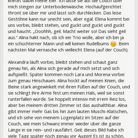
knetet dabei meine Eier. Ich lasse sie auf die Couch über
mich steigen zur Unterbodenwäsche. Hochaufgerichtet
thront sie über mir und lässt sich durchlecken. Das leise
Gestöhne kann nur unecht sein, aber egal. Elena kommt bei
uns vorbei, bleibt stehen, und guckt und guckt und guckt
und haucht. „Ooohhh, geil. Macht weiter so! Das sieht geil
aus.“ Alina hakt nach, ob ich ein Trio wolle, aber ich bin ja
ein schüchterner Mann und will keinen Rudelbums
. Beim
nächsten Mal vernasche ich vielleicht Elena (auf der Couch).
Alexandra läuft vorbei, bleibt stehen und schaut ganz
genau hin, als Alina sich gerade auf mich setzt und sich
aufspießt. Später kommen noch Lara und Morena vorbei
zum genau Hinschauen. Alina hockt auf meinen Knien, die
Beine stark angewinkelt mit ihren Füßen auf der Couch, und
sie schlingt ihre Arme fest um meinen Hals, weil sie sonst
runterfallen würde. Sie hoppelt intensiv mit irrem Reiz los,
aber bei meinem dritten Zimmer ist das aushalthbar. Alina
gibt immer mehr Gas bis hin zum lauten Muschi-Klatschen,
und ich sehe von meinem Logenplatz im Sitzen auf der
Couch, wie mein Schwanz immer wieder über die ganze
Länge in sie rein- und rausfährt. Geil; dieses Bild habe ich
viele Tage später noch genau vor Augen! Es ist zu schön,