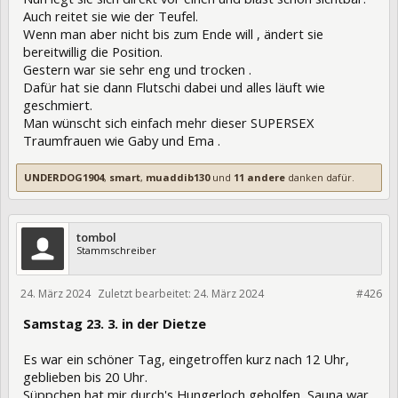
Auch reitet sie wie der Teufel.
Wenn man aber nicht bis zum Ende will , ändert sie
bereitwillig die Position.
Gestern war sie sehr eng und trocken .
Dafür hat sie dann Flutschi dabei und alles läuft wie
geschmiert.
Man wünscht sich einfach mehr dieser SUPERSEX
Traumfrauen wie Gaby und Ema .
UNDERDOG1904
,
smart
,
muaddib130
und
11 andere
danken dafür.
tombol
Stammschreiber
24. März 2024
Zuletzt bearbeitet:
24. März 2024
420518
#426
Samstag 23. 3. in der Dietze
Es war ein schöner Tag, eingetroffen kurz nach 12 Uhr,
geblieben bis 20 Uhr.
Süppchen hat mir durch's Hungerloch geholfen, Sauna war