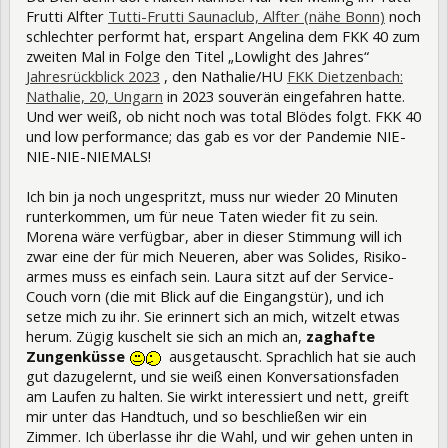
Frutti Alfter
Tutti-Frutti Saunaclub, Alfter (nähe Bonn)
noch
schlechter performt hat, erspart Angelina dem FKK 40 zum
zweiten Mal in Folge den Titel „Lowlight des Jahres“
Jahresrückblick 2023
, den Nathalie/HU
FKK Dietzenbach:
Nathalie, 20, Ungarn
in 2023 souverän eingefahren hatte.
Und wer weiß, ob nicht noch was total Blödes folgt. FKK 40
und low performance; das gab es vor der Pandemie NIE-
NIE-NIE-NIEMALS!
Ich bin ja noch ungespritzt, muss nur wieder 20 Minuten
runterkommen, um für neue Taten wieder fit zu sein.
Morena wäre verfügbar, aber in dieser Stimmung will ich
zwar eine der für mich Neueren, aber was Solides, Risiko-
armes muss es einfach sein. Laura sitzt auf der Service-
Couch vorn (die mit Blick auf die Eingangstür), und ich
setze mich zu ihr. Sie erinnert sich an mich, witzelt etwas
herum. Zügig kuschelt sie sich an mich an,
zaghafte
Zungenküsse
ausgetauscht. Sprachlich hat sie auch
gut dazugelernt, und sie weiß einen Konversationsfaden
am Laufen zu halten. Sie wirkt interessiert und nett, greift
mir unter das Handtuch, und so beschließen wir ein
Zimmer. Ich überlasse ihr die Wahl, und wir gehen unten in