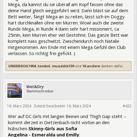
Mega, da kannst du sie überall am Kopf fassen ohne das
deine Hand gleich weggeführt wird. Dann bläst sie auf dem
Bett weiter, fängt Mega an zu reiten, lässt sich im Doggy
hart durchknallen ohne ein Murren. Wow! auch die zweite
Runde Mega, in Runde 4 dann sehr hart missioniert, ca
25min, kein Murren eher viel Gestöhne. Das ganze Bett war
komplett nass geschwitzt. Zwischendurch noch Natalie
mitgenommen. Am Ende mit einem Mega Gefühl den Club
verlassen. So richtig frei gefickt. )
UNDERDOG1904
,
tombol
,
muaddib130
und
16 andere
danken dafür.
Wet&Dry
Stammschreiber
16. März 2024
Zuletzt bearbeitet:
16. März 2024
419950
#422
Wer auf DC Girls mit langen Beinen und Thigh Gap steht –
kommt derzeit in Dietzenbach nicht vorbei an den
hübschen
Skinny-Girls aus Sofia
Angelina - Esmeralda und Emilly
.