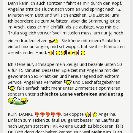
Dann kann ich auch spritzen.“ fährt es mir durch den Kopf.
Angelina tritt die Flucht nach vorn an und springt nach 12
Minuten vom Bett und will sich anziehen. Die Zeit sei um!
Ich beordere sie zum Aufsitzen, aber die Stimmung ist so
im Arsch, dass er mir einfällt, als sie aufsitzt, was mir die
Trulla sogleich vorwurfsvoll mitteilen muss, um nur ja noch
einen draufzusetzen
. Sie könne mit einem Schlaffen
einfach nix anfangen, und schwupps, hat sie ihre Klamotten
bereits in der Hand.
Ich stehe auf, schnappe mein Zeugs und bezahle unten 50
€ für 15 Minuten Desaster-Spielzeit mit Angelina mit den
gewohnten Sex-Praktiken und herausragend schlechtem
Service. Angelinas Verhalten
und Geschäftsgebahren
fällt einfach nicht mehr unter Zimmerzeit optimieren
sondern unter
schlechte Laune verbreiten und Betrug
.
KEIN DANKE
, bekloppte
Angelina.
Einfach zum Ficken zu faul! Du gehst besser ins Laufhaus
nach Bayern statt im FKK 40 eine Couch zu blockieren, falls
Du Dich denn dort halten kannst. Nur weil Meiling im Tutti