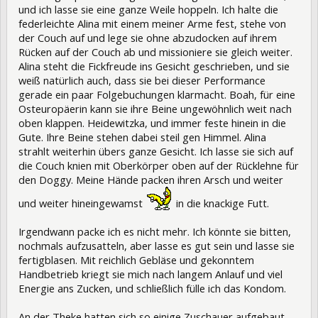
und ich lasse sie eine ganze Weile hoppeln. Ich halte die
federleichte Alina mit einem meiner Arme fest, stehe von
der Couch auf und lege sie ohne abzudocken auf ihrem
Rücken auf der Couch ab und missioniere sie gleich weiter.
Alina steht die Fickfreude ins Gesicht geschrieben, und sie
weiß natürlich auch, dass sie bei dieser Performance
gerade ein paar Folgebuchungen klarmacht. Boah, für eine
Osteuropäerin kann sie ihre Beine ungewöhnlich weit nach
oben klappen. Heidewitzka, und immer feste hinein in die
Gute. Ihre Beine stehen dabei steil gen Himmel. Alina
strahlt weiterhin übers ganze Gesicht. Ich lasse sie sich auf
die Couch knien mit Oberkörper oben auf der Rücklehne für
den Doggy. Meine Hände packen ihren Arsch und weiter
und weiter hineingewamst
in die knackige Futt.
Irgendwann packe ich es nicht mehr. Ich könnte sie bitten,
nochmals aufzusatteln, aber lasse es gut sein und lasse sie
fertigblasen. Mit reichlich Gebläse und gekonntem
Handbetrieb kriegt sie mich nach langem Anlauf und viel
Energie ans Zucken, und schließlich fülle ich das Kondom.
An der Theke hatten sich so einige Zuschauer aufgebaut,