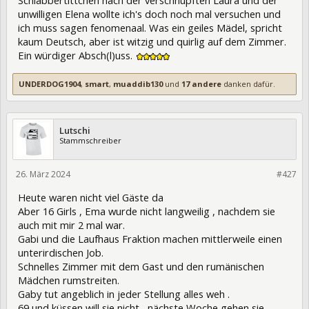
unwilligen Elena wollte ich's doch noch mal versuchen und
ich muss sagen fenomenaal. Was ein geiles Mädel, spricht
kaum Deutsch, aber ist witzig und quirlig auf dem Zimmer.
Ein würdiger Absch(l)uss.
UNDERDOG1904
,
smart
,
muaddib130
und
17 andere
danken dafür.
Lutschi
Stammschreiber
26. März 2024
420655
#427
Heute waren nicht viel Gäste da
Aber 16 Girls , Ema wurde nicht langweilig , nachdem sie
auch mit mir 2 mal war.
Gabi und die Laufhaus Fraktion machen mittlerweile einen
unterirdischen Job.
Schnelles Zimmer mit dem Gast und den rumänischen
Mädchen rumstreiten.
Gaby tut angeblich in jeder Stellung alles weh .
69 und küssen will sie nicht , nächste Woche gehen sie