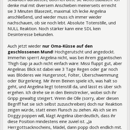
denke mal mit diversem Anschieben meinerseits erreicht
sie 3 Minuten Blasezeit, maximal. Ich lecke Angelina
anschließend, und wieder muss ich immer wieder
nachschauen, ob sie noch lebt. Absolute Totenstille, und
NULL Reaktion. Noch stärker kann eine SDL kein
Desinteresse bekunden.
Auch jetzt wieder
nur Oma-Küsse auf den
geschlossenen Mund
! Hochgerutscht und angedockt.
Immerhin sperrt Angelina nicht, was bei ihrem gigantischen
Thigh Gap ja auch nicht einfach wäre: Missi fluppt gut, aber
Angelinas Blick ist dabei wie 3 Tage Regen oder gar noch
was Blöderes wie Hungersnot, Folter, Überschwemmung
oder Bürgerkrieg. Mir ihren Beinen spiele ich, was halt so
geht, und Angelina liegt totenstill da, und lässt es über sich
ergehen. Ich drehe sie in den Beinstrecker, wobei sich ihr
Gripp gewaltig steigert. Wenn die Olle (sorry, aber diesen
Begriff hat sie sich selbst zuzuschreiben) doch nur Reaktion
zeigen würde, statt einen Flunsch zu ziehen. Als ich sie im
Doggy poppen will, klagt Angelina überdeutlich, dass ihr
diese Position mindestens eine zuviel ist. „Ja
Herrgottsacknocheins, Mädel, dann popp doch endlich mit.