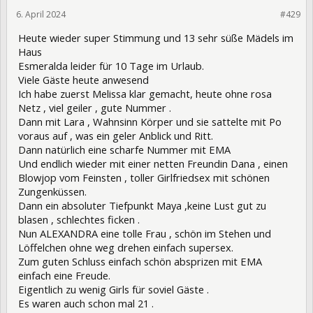
6. April 2024
421405
#429
Heute wieder super Stimmung und 13 sehr süße Mädels im
Haus
Esmeralda leider für 10 Tage im Urlaub.
Viele Gäste heute anwesend
Ich habe zuerst Melissa klar gemacht, heute ohne rosa
Netz , viel geiler , gute Nummer .
Dann mit Lara , Wahnsinn Körper und sie sattelte mit Po
voraus auf , was ein geler Anblick und Ritt.
Dann natürlich eine scharfe Nummer mit EMA
Und endlich wieder mit einer netten Freundin Dana , einen
Blowjop vom Feinsten , toller Girlfriedsex mit schönen
Zungenküssen.
Dann ein absoluter Tiefpunkt Maya ,keine Lust gut zu
blasen , schlechtes ficken .
Nun ALEXANDRA eine tolle Frau , schön im Stehen und
Löffelchen ohne weg drehen einfach supersex.
Zum guten Schluss einfach schön absprizen mit EMA
einfach eine Freude.
Eigentlich zu wenig Girls für soviel Gäste .
Es waren auch schon mal 21 .