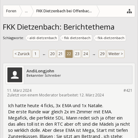
Foren
...
FKK Dietzenbach bei Offenbach/Hessen
FKK Dietzenbach: Berichtethema
Schlagworte:
aldi dietzenbach
fkk dietzenbach
fkk-dietzenbach
< Zurück
1
←
20
21
22
23
24
→
29
Weiter >
AndiLongjohn
Bekannter Schreiber
11. März 2024
#421
Zuletzt von einem Moderator bearbeitet:
12. März 2024
419696
Ich hatte heute 4 ficks, 3x EMA und 1x Natalie.
Die erste Runde war gleich 2x im Zimmer mit EMA.
Megafick, die perfekte SDL. Mann redet sich ja öfter ein
das alles toll ist in den RTC aber oft sind die Mädels ja nicht
so wirklich dolle. Aber diese EMA ist Mega, Start mit tiefen
Zungenküssen. Blasen : Sie sitzt am Bettrand , ich stehe: