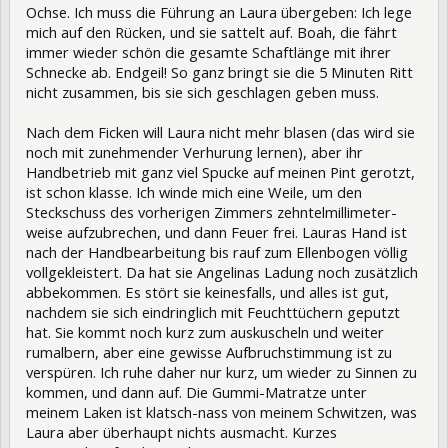
Ochse. Ich muss die Führung an Laura übergeben: Ich lege
mich auf den Rücken, und sie sattelt auf. Boah, die fährt
immer wieder schön die gesamte Schaftlänge mit ihrer
Schnecke ab. Endgeil! So ganz bringt sie die 5 Minuten Ritt
nicht zusammen, bis sie sich geschlagen geben muss.
Nach dem Ficken will Laura nicht mehr blasen (das wird sie
noch mit zunehmender Verhurung lernen), aber ihr
Handbetrieb mit ganz viel Spucke auf meinen Pint gerotzt,
ist schon klasse. Ich winde mich eine Weile, um den
Steckschuss des vorherigen Zimmers zehntelmillimeter-
weise aufzubrechen, und dann Feuer frei. Lauras Hand ist
nach der Handbearbeitung bis rauf zum Ellenbogen völlig
vollgekleistert. Da hat sie Angelinas Ladung noch zusätzlich
abbekommen. Es stört sie keinesfalls, und alles ist gut,
nachdem sie sich eindringlich mit Feuchttüchern geputzt
hat. Sie kommt noch kurz zum auskuscheln und weiter
rumalbern, aber eine gewisse Aufbruchstimmung ist zu
verspüren. Ich ruhe daher nur kurz, um wieder zu Sinnen zu
kommen, und dann auf. Die Gummi-Matratze unter
meinem Laken ist klatsch-nass von meinem Schwitzen, was
Laura aber überhaupt nichts ausmacht. Kurzes