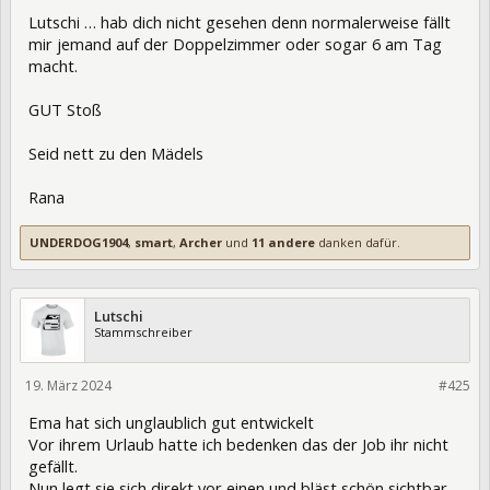
Lutschi … hab dich nicht gesehen denn normalerweise fällt
mir jemand auf der Doppelzimmer oder sogar 6 am Tag
macht.
GUT Stoß
Seid nett zu den Mädels
Rana
UNDERDOG1904
,
smart
,
Archer
und
11 andere
danken dafür.
Lutschi
Stammschreiber
19. März 2024
420130
#425
Ema hat sich unglaublich gut entwickelt
Vor ihrem Urlaub hatte ich bedenken das der Job ihr nicht
gefällt.
Nun legt sie sich direkt vor einen und bläst schön sichtbar.