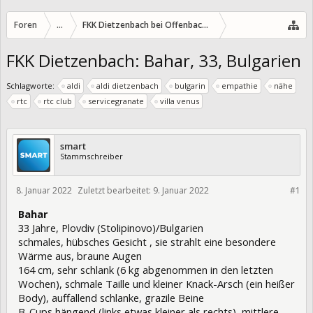
Foren
...
FKK Dietzenbach bei Offenbach/Hessen
FKK Dietzenbach: Bahar, 33, Bulgarien
Schlagworte:
aldi
aldi dietzenbach
bulgarin
empathie
nähe
rtc
rtc club
servicegranate
villa venus
smart
Stammschreiber
8. Januar 2022
Zuletzt bearbeitet:
9. Januar 2022
370451
#1
Bahar
33 Jahre, Plovdiv (Stolipinovo)/Bulgarien
schmales, hübsches Gesicht , sie strahlt eine besondere
Wärme aus, braune Augen
164 cm, sehr schlank (6 kg abgenommen in den letzten
Wochen), schmale Taille und kleiner Knack-Arsch (ein heißer
Body), auffallend schlanke, grazile Beine
B-Cups hängend (links etwas kleiner als rechts), mittlere