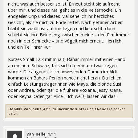
nicht, was auch besser so ist. Erneut steht sie aufrecht
über mir, und dieses Mal geht es in die Reiterhocke. Ein
endgeiler Grip und dieses Mal sehe ich ihr herzliches
Gesicht, als sie mich zu Ende reitet. Nach getaner Arbeit
bleibt sie zunächst auf mir liegen und knutscht, dann
schiebt sie ihre Beine eng zwischen meine – den Pint immer
noch in der Schnecke – und vögelt mich erneut. Herrlich,
und ein Teil ihrer Kür.
Kurzes Small Talk mit Inhalt, Bahar immer mit einer Hand
an meinem Schwanz, falls sich da erneut etwas regen
würde. Die augenblicklich anwesenden Damen im Aldi
kommen an Bahars Performance nicht heran. Da fehlen
einfach Leistungsträgerinnen wie Maya, die blonde Susi
oder Andrea, oder gar die frühere Roxana, Jessy, Oana,
oder Reyna. Oder gar Alice – Ich weiß, lassen wir das.
Habibti
,
Van_nelle_4711
,
drüberunddrunter
und
14 andere
danken
dafür.
Van_nelle_4711