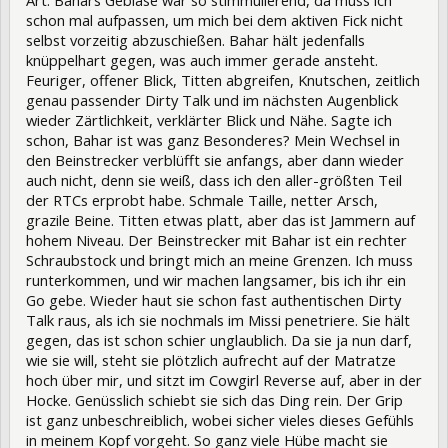
Art. Bahars Gebläse war so stimmulierend, da muss ich
schon mal aufpassen, um mich bei dem aktiven Fick nicht
selbst vorzeitig abzuschießen. Bahar hält jedenfalls
knüppelhart gegen, was auch immer gerade ansteht.
Feuriger, offener Blick, Titten abgreifen, Knutschen, zeitlich
genau passender Dirty Talk und im nächsten Augenblick
wieder Zärtlichkeit, verklärter Blick und Nähe. Sagte ich
schon, Bahar ist was ganz Besonderes? Mein Wechsel in
den Beinstrecker verblüfft sie anfangs, aber dann wieder
auch nicht, denn sie weiß, dass ich den aller-größten Teil
der RTCs erprobt habe. Schmale Taille, netter Arsch,
grazile Beine. Titten etwas platt, aber das ist Jammern auf
hohem Niveau. Der Beinstrecker mit Bahar ist ein rechter
Schraubstock und bringt mich an meine Grenzen. Ich muss
runterkommen, und wir machen langsamer, bis ich ihr ein
Go gebe. Wieder haut sie schon fast authentischen Dirty
Talk raus, als ich sie nochmals im Missi penetriere. Sie hält
gegen, das ist schon schier unglaublich. Da sie ja nun darf,
wie sie will, steht sie plötzlich aufrecht auf der Matratze
hoch über mir, und sitzt im Cowgirl Reverse auf, aber in der
Hocke. Genüsslich schiebt sie sich das Ding rein. Der Grip
ist ganz unbeschreiblich, wobei sicher vieles dieses Gefühls
in meinem Kopf vorgeht. So ganz viele Hübe macht sie