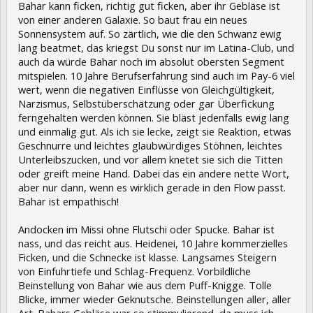
Bahar kann ficken, richtig gut ficken, aber ihr Gebläse ist
von einer anderen Galaxie. So baut frau ein neues
Sonnensystem auf. So zärtlich, wie die den Schwanz ewig
lang beatmet, das kriegst Du sonst nur im Latina-Club, und
auch da würde Bahar noch im absolut obersten Segment
mitspielen. 10 Jahre Berufserfahrung sind auch im Pay-6 viel
wert, wenn die negativen Einflüsse von Gleichgültigkeit,
Narzismus, Selbstüberschätzung oder gar Überfickung
ferngehalten werden können. Sie bläst jedenfalls ewig lang
und einmalig gut. Als ich sie lecke, zeigt sie Reaktion, etwas
Geschnurre und leichtes glaubwürdiges Stöhnen, leichtes
Unterleibszucken, und vor allem knetet sie sich die Titten
oder greift meine Hand. Dabei das ein andere nette Wort,
aber nur dann, wenn es wirklich gerade in den Flow passt.
Bahar ist empathisch!
Andocken im Missi ohne Flutschi oder Spucke. Bahar ist
nass, und das reicht aus. Heidenei, 10 Jahre kommerzielles
Ficken, und die Schnecke ist klasse. Langsames Steigern
von Einfuhrtiefe und Schlag-Frequenz. Vorbildliche
Beinstellung von Bahar wie aus dem Puff-Knigge. Tolle
Blicke, immer wieder Geknutsche. Beinstellungen aller, aller