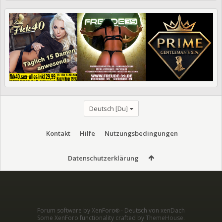
Deutsch [Du]
Kontakt
Hilfe
Nutzungsbedingungen
Datenschutzerklärung
Forum software by XenForo
-
Deutsch von xenDach
®
Some XenForo functionality crafted by
ThemeHouse
.