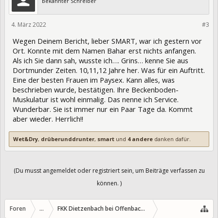
Bekannter Schreiber
4. März 2022
373602
#3
Wegen Deinem Bericht, lieber SMART, war ich gestern vor
Ort. Konnte mit dem Namen Bahar erst nichts anfangen.
Als ich Sie dann sah, wusste ich…. Grins… kenne Sie aus
Dortmunder Zeiten. 10,11,12 Jahre her. Was für ein Auftritt.
Eine der besten Frauen im Paysex. Kann alles, was
beschrieben wurde, bestätigen. Ihre Beckenboden-
Muskulatur ist wohl einmalig. Das nenne ich Service.
Wunderbar. Sie ist immer nur ein Paar Tage da. Kommt
aber wieder. Herrlich!!
Wet&Dry
,
drüberunddrunter
,
smart
und
4 andere
danken dafür.
(Du musst angemeldet oder registriert sein, um Beiträge verfassen zu
können. )
Foren
...
FKK Dietzenbach bei Offenbach/Hessen