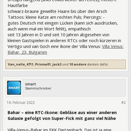
Hautfarbe
schwarz-braune gewellte Haare bis über den Arsch
Tattoos: kleine Katze am rechten Puls; Piercings: -
gutes Deutsch mit einigen Lücken (kann sich ausdrücken,
auch wenn mal ein Wort fehlt), empathisch
seit 13 Jahren in D und seit 10 Jahren abgesehen von
kleinen Gastspielen in anderen RTCs oder noch kürzeren in
Vertigo und van Goch eine Ikone der Villa Venus:
Villa Venus:
Bahar, 23, Bulgarien
Van_nelle_4711
,
Prisma01
,
jack2
und
10 andere
danken dafür.
smart
Stammschreiber
16. Februar 2022
372805
#2
Bahar – eine RTC-Ikone: Gebläse aus einer anderen
Galaxie gefolgt von Super-Fick mit ganz viel Nähe
Villa-Venus-Bahar im FKK Dietzenbach. Das ist ja eine