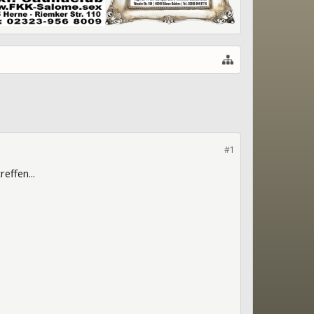
#1
effen...