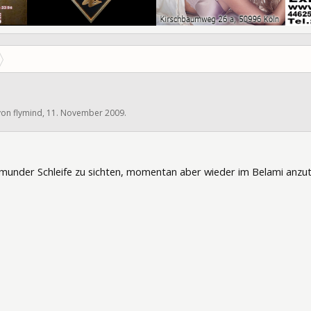
 von
flymind
,
11. November 2009
.
3985
munder Schleife zu sichten, momentan aber wieder im Belami anzutr