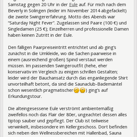
Samstag gegen 20 Uhr in der
Eule
auf. Für mich nach dem
Beverly in Solingen (leider im November 2014 abgefackelt)
die zweite Swingererfahrung. Motto des Abends war
“Saturday Night Fever”. Zugelassen sind Paare (100 €) und
Singledamen (25 €); Einzelherren und professionelle Damen
haben keinen Zutritt in der Eule.
Den fälligen Paarpreiseintritt entrichtet und ab ging’s
zunächst in die Umkleide, wo die Sachen paarweise in
einem (ausreichend großen) Spind verstaut werden
müssen. Im passenden Swingeroutfit (hehe, eher
konservativ im Vergleich zu einigen schrillen Gestalten;
leider wird der Bauchansatz durch das enganliegende Shirt
unvorteilhaft betont, da sind die Saunaclub-Bademäntel
schon wesentlich pragmatischer
) ging’s auf
Erkundungstour.
Die alteingesessene Eule verströmt ambientemäßig
zweifellos noch das Flair der 80er, ungeachtet dessen alles
tiptop sauber und gepflegt. Der Club ist teilweise
verwinkelt, insbesondere im Kellergeschoss. Dort befinden
sich neben den Wellnessbereichen mit Hallenbad, Sauna