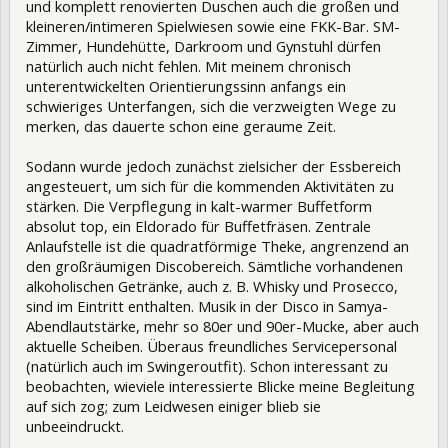
und komplett renovierten Duschen auch die großen und
kleineren/intimeren Spielwiesen sowie eine FKK-Bar. SM-
Zimmer, Hundehütte, Darkroom und Gynstuhl dürfen
natürlich auch nicht fehlen. Mit meinem chronisch
unterentwickelten Orientierungssinn anfangs ein
schwieriges Unterfangen, sich die verzweigten Wege zu
merken, das dauerte schon eine geraume Zeit.
Sodann wurde jedoch zunächst zielsicher der Essbereich
angesteuert, um sich für die kommenden Aktivitäten zu
stärken. Die Verpflegung in kalt-warmer Buffetform
absolut top, ein Eldorado für Buffetfräsen. Zentrale
Anlaufstelle ist die quadratförmige Theke, angrenzend an
den großräumigen Discobereich. Sämtliche vorhandenen
alkoholischen Getränke, auch z. B. Whisky und Prosecco,
sind im Eintritt enthalten. Musik in der Disco in Samya-
Abendlautstärke, mehr so 80er und 90er-Mucke, aber auch
aktuelle Scheiben. Überaus freundliches Servicepersonal
(natürlich auch im Swingeroutfit). Schon interessant zu
beobachten, wieviele interessierte Blicke meine Begleitung
auf sich zog; zum Leidwesen einiger blieb sie
unbeeindruckt.