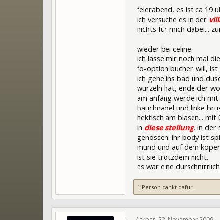
feierabend, es ist ca 19 u
ich versuche es in der
vil
nichts für mich dabei... z
wieder bei celine.
ich lasse mir noch mal die
fo-option buchen will, ist
ich gehe ins bad und dusc
wurzeln hat, ende der woc
am anfang werde ich mit e
bauchnabel und linke brus
hektisch am blasen... mi
in
diese stellung
, in der
genossen. ihr body ist sp
mund und auf dem köper! "
ist sie trotzdem nicht.
es war eine durschnittli
1 Person dankt dafür.
Ackbar
,
22. November 2009