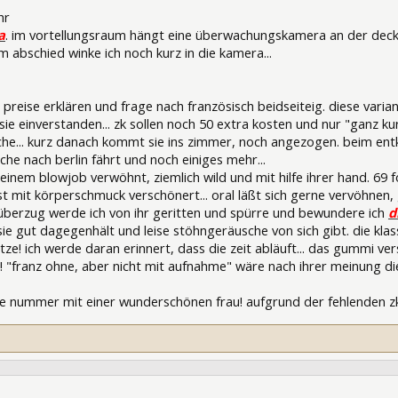
hr
la
. im vortellungsraum hängt eine überwachungskamera an der decke..
um abschied winke ich noch kurz in die kamera...
 preise erklären und frage nach französisch beidseiteig. diese variant
 sie einverstanden... zk sollen noch 50 extra kosten und nur "ganz kurz
he... kurz danach kommt sie ins zimmer, noch angezogen. beim entkle
he nach berlin fährt und noch einiges mehr...
inem blowjob verwöhnt, ziemlich wild und mit hilfe ihrer hand. 69 fol
t mit körperschmuck verschönert... oral läßt sich gerne vervöhnen, g
t überzug werde ich von ihr geritten und spürre und bewundere ich
d
 sie gut dagegenhält und leise stöhngeräusche von sich gibt. die kla
itze! ich werde daran erinnert, dass die zeit abläuft... das gummi ve
franz ohne, aber nicht mit aufnahme" wäre nach ihrer meinung die r
che nummer mit einer wunderschönen frau! aufgrund der fehlenden z
5182