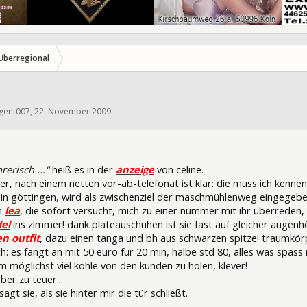
Überregional
gent007
,
22. November 2009
.
5169
rerisch ..."
heiß es in der
anzeige
von celine.
r, nach einem netten vor-ab-telefonat ist klar: die muss ich kennen
n göttingen, wird als zwischenziel der maschmühlenweg eingegeben. e
n
lea
, die sofort versucht, mich zu einer nummer mit ihr überreden, da
el
ins zimmer! dank plateauschuhen ist sie fast auf gleicher augenh
en outfit
, dazu einen tanga und bh aus schwarzen spitze! traumkör
ch: es fängt an mit 50 euro für 20 min, halbe std 80, alles was spass 
um möglichst viel kohle von den kunden zu holen, klever!
er zu teuer...
gt sie, als sie hinter mir die tür schließt.