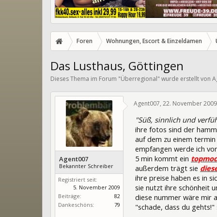
Foren
Wohnungen, Escort & Einzeldamen
Das Lusthaus, Göttingen
Dieses Thema im Forum "
Überregional
" wurde erstellt von
A
Agent007
,
22. November 2009
"Süß, sinnlich und verfüh
ihre fotos sind der hamme
auf dem zu einem termin i
empfangen werde ich vo
5 min kommt ein
topmod
Agent007
Bekannter Schreiber
außerdem trägt sie
dies
ihre preise haben es in si
Registriert seit:
sie nutzt ihre schönheit 
5. November 2009
Beiträge:
82
diese nummer wäre mir ab
Dankeschöns:
79
"schade, dass du gehts!" sa