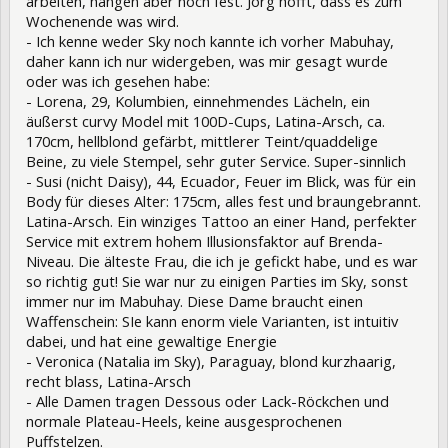
arbeiten, hängen aber noch fest. Jörg hofft, dass es zum
Wochenende was wird.
- Ich kenne weder Sky noch kannte ich vorher Mabuhay,
daher kann ich nur widergeben, was mir gesagt wurde
oder was ich gesehen habe:
- Lorena, 29, Kolumbien, einnehmendes Lächeln, ein
äußerst curvy Model mit 100D-Cups, Latina-Arsch, ca.
170cm, hellblond gefärbt, mittlerer Teint/quaddelige
Beine, zu viele Stempel, sehr guter Service. Super-sinnlich
- Susi (nicht Daisy), 44, Ecuador, Feuer im Blick, was für ein
Body für dieses Alter: 175cm, alles fest und braungebrannt.
Latina-Arsch. Ein winziges Tattoo an einer Hand, perfekter
Service mit extrem hohem Illusionsfaktor auf Brenda-
Niveau. Die älteste Frau, die ich je gefickt habe, und es war
so richtig gut! Sie war nur zu einigen Parties im Sky, sonst
immer nur im Mabuhay. Diese Dame braucht einen
Waffenschein: SIe kann enorm viele Varianten, ist intuitiv
dabei, und hat eine gewaltige Energie
- Veronica (Natalia im Sky), Paraguay, blond kurzhaarig,
recht blass, Latina-Arsch
- Alle Damen tragen Dessous oder Lack-Röckchen und
normale Plateau-Heels, keine ausgesprochenen
Puffstelzen.