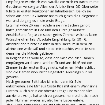
Empfangen wurde ich von Natallia die mich im Barraum mit
Getränken versorgte. Allein der Anblick ihrer DD Oberweite
führte zu ersten Reaktionen im Intimbereich. Da ich sie
schon aus dem SKY kannte nahm ich gleich die Gelegenheit
war und ab ging es in die erste Etage.
Erts mal wilde ZK uns nachdem sie ihre Sachen geholt
hatte gemeinsam in Bad und den Lurch gesäubert.
Anschließend folgte ein super geiles Zimmer welches keine
Wünsche offen ließ. Absolute Empfehlung für 50.- €.
Anschließend führte sie mich in den Barraum in dem ich
alleine eine weile saß und so bei mir dachte, wo bitte sind
denn hier die Mädels geblieben.
In Belgien ist es wohl so, dass der Gast von allen Damen
empfangen wird, seine Wahl trifft und anschließend die
Zimmer in der ersten Etage nutz. Auf einem Mehrfachfi....
sind die Damen wohl nicht eingestellt. Allerdings nur bis
gestern.
Nach geraumer Zeit habe ich mich dann für Sole
entschieden, eine Milf aus Costa Rica mit einem Wahnsinns
Hintern. Auch hier in die oberste Etage und wieder alles
ausziehen. Ach ja hatte ich vergessen, mann zieht sich nach
jeder Nummer wieder an, also keine Eisbärenfelle.
Also Lurch gewaschen und auf Sole gestürzt. Gutes Zimmer