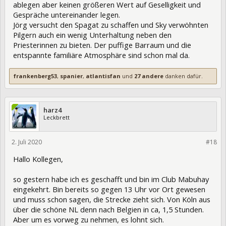
ablegen aber keinen größeren Wert auf Geselligkeit und
Gespräche untereinander legen.
Jörg versucht den Spagat zu schaffen und Sky verwöhnten
Pilgern auch ein wenig Unterhaltung neben den
Priesterinnen zu bieten. Der puffige Barraum und die
entspannte familiäre Atmosphäre sind schon mal da.
frankenberg53
,
spanier
,
atlantisfan
und
27 andere
danken dafür.
harz4
Leckbrett
2. Juli 2020
328510
#18
Hallo Kollegen,
so gestern habe ich es geschafft und bin im Club Mabuhay
eingekehrt. Bin bereits so gegen 13 Uhr vor Ort gewesen
und muss schon sagen, die Strecke zieht sich. Von Köln aus
über die schöne NL denn nach Belgien in ca, 1,5 Stunden.
Aber um es vorweg zu nehmen, es lohnt sich.