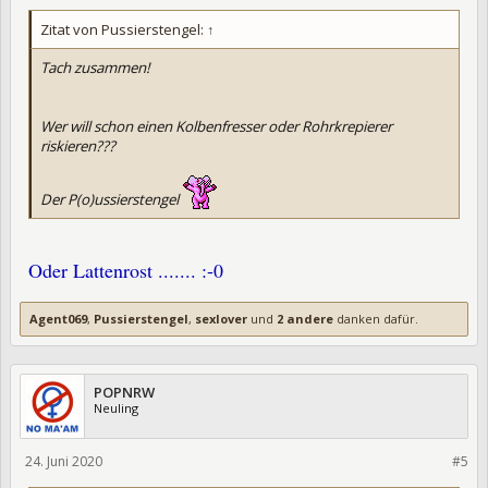
Zitat von Pussierstengel:
↑
Tach zusammen!
Wer will schon einen Kolbenfresser oder Rohrkrepierer
riskieren???
Der P(o)ussierstengel
Oder Lattenrost ....... :-0
Agent069
,
Pussierstengel
,
sexlover
und
2 andere
danken dafür.
POPNRW
Neuling
24. Juni 2020
327997
#5