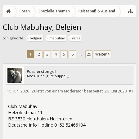
Foren
Spezielle Themen
Reisespaß & Ausland
Club Mabuhay, Belgien
Schlagworte:
belgien
mabuhay
yaris
1
2
3
4
5
6
→
25
Weiter >
Pussierstengel
Altes Huhn, gute Suppe! ;)
15. Juni 2020
Zuletzt von einem Moderator bearbeitet:
26. Juni 2020
#1
327278
Club Mabuhay
Helzoldstraat 11
BE 3530 Houthalen-Helchteren
Deutsche Info Hotline 0152 52466104