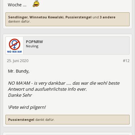
Woche ....
Sendlinger
,
Winnetou Kowalski
,
Pussierstengel
und
3 andere
danken dafür.
POPNRW
Neuling
25. Juni 2020
328071
#12
Mr. Bundy,
NO MA'AM - is very dankbar .... das war die wohl beste
Antwort und ausfuehrlichste Info ever.
Danke Sehr
\Pete wird pilgern!
Pussierstengel
dankt dafür.