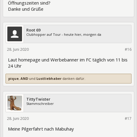
Öffnungszeiten sind?
Danke und Grüße
Root 69
Clubhopper auf Tour - heute hier, morgen da
28. Juni 2020
328273
#16
Laut homepage und Werbebanner im FC täglich von 11 bis
24 Uhr
pique
,
AND
und
Lustliebhaber
danken dafür.
TittyTwister
Stammschreiber
28. Juni 2020
328284
#17
Meine Pilgerfahrt nach Mabuhay