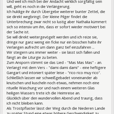
Und weil ich mich bei der Andacht wirklich sorgfältig sein
will, geht es noch in die Verlängerung.
Ich huldige ihr durch Übergebe weiterer bunter Zettel, die
sie direkt wegbringt. Der kleine Pilger findet die
Unterbrechung zwar nicht so lustig aber Nathalia kümmert
sich so intensiv um ihn, dass er sofort wieder motiviert bei
der Sache ist.
Sie will direkt weitergevögelt werden und ich reize sie,
dringe nur ganz wenig ein ficke nur ein bisschen halte ihr
Verlangen aufrecht um dann ganz tief einzufahren ...
Wir steigern uns immer weiter - sie lässt sich fallen und
fängt an die Liturgie zu beten.
Zum Ansporn stimmt sie das Lied - "Mas Mas Mas" - an.
Verlangt mit dem Vers - "dami dami dami" - eine heftigere
Gangart und intoniert später leise - "rico rico muy rico".
Schließlich lassen wir schweißgebadet voneinander ab
knutschen und kuscheln noch etwas, nehmen noch eine
rituelle Waschung vor und nach einem weiteren Glas
heiligen Wassers trete ich die Heimreise an.
Glücklich über den wundervollen Abend und traurig, dass
ich nicht bleiben kann.
Als Trostpflaster lässt der Weg durch die Niederen Lande
zu später Stund eine etwas höhere Geschwindigkeit zu.