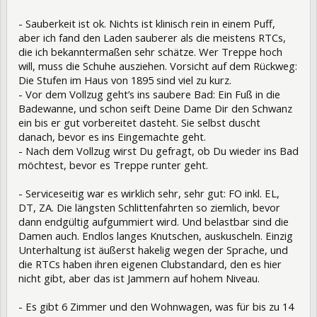
- Sauberkeit ist ok. Nichts ist klinisch rein in einem Puff,
aber ich fand den Laden sauberer als die meistens RTCs,
die ich bekanntermaßen sehr schätze. Wer Treppe hoch
will, muss die Schuhe ausziehen. Vorsicht auf dem Rückweg:
Die Stufen im Haus von 1895 sind viel zu kurz.
- Vor dem Vollzug geht’s ins saubere Bad: Ein Fuß in die
Badewanne, und schon seift Deine Dame Dir den Schwanz
ein bis er gut vorbereitet dasteht. Sie selbst duscht
danach, bevor es ins Eingemachte geht.
- Nach dem Vollzug wirst Du gefragt, ob Du wieder ins Bad
möchtest, bevor es Treppe runter geht.
- Serviceseitig war es wirklich sehr, sehr gut: FO inkl. EL,
DT, ZA. Die längsten Schlittenfahrten so ziemlich, bevor
dann endgültig aufgummiert wird. Und belastbar sind die
Damen auch. Endlos langes Knutschen, auskuscheln. Einzig
Unterhaltung ist äußerst hakelig wegen der Sprache, und
die RTCs haben ihren eigenen Clubstandard, den es hier
nicht gibt, aber das ist Jammern auf hohem Niveau.
- Es gibt 6 Zimmer und den Wohnwagen, was für bis zu 14