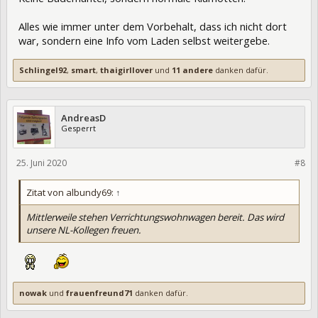
Alles wie immer unter dem Vorbehalt, dass ich nicht dort
war, sondern eine Info vom Laden selbst weitergebe.
Schlingel92
,
smart
,
thaigirllover
und
11 andere
danken dafür.
AndreasD
Gesperrt
25. Juni 2020
328057
#8
Zitat von albundy69:
↑
Mittlerweile stehen Verrichtungswohnwagen bereit. Das wird
unsere NL-Kollegen freuen.
nowak
und
frauenfreund71
danken dafür.