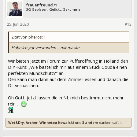
frauenfreund71
3G Geblasen, Gefickt, Gekommen
25. Juni 2020
328084
#13
Zitat von pheros:
↑
Habe ich gut verstanden .. mit maske
Wir bieten jetzt im Forum zur Pufferöffnung in Holland den
DIY-Kurs: „Wie bastel ich mir aus einem Stück Gouda einen
perfekten Mundschutz?“ an.
Den kann man dann auf dem Zimmer essen und danach die
DL vernaschen.
Oh Gott, jetzt lassen die in NL mich bestimmt nicht mehr
rein ...
Wet&Dry
,
Archer
,
Winnetou Kowalski
und
3 andere
danken dafür.