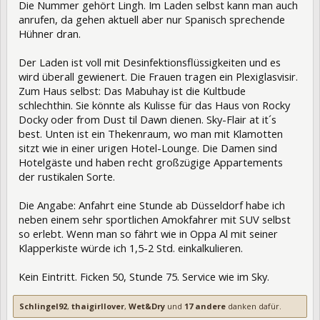
Die Nummer gehört Lingh. Im Laden selbst kann man auch
anrufen, da gehen aktuell aber nur Spanisch sprechende
Hühner dran.
Der Laden ist voll mit Desinfektionsflüssigkeiten und es
wird überall gewienert. Die Frauen tragen ein Plexiglasvisir.
Zum Haus selbst: Das Mabuhay ist die Kultbude
schlechthin. Sie könnte als Kulisse für das Haus von Rocky
Docky oder from Dust til Dawn dienen. Sky-Flair at it´s
best. Unten ist ein Thekenraum, wo man mit Klamotten
sitzt wie in einer urigen Hotel-Lounge. Die Damen sind
Hotelgäste und haben recht großzügige Appartements
der rustikalen Sorte.
Die Angabe: Anfahrt eine Stunde ab Düsseldorf habe ich
neben einem sehr sportlichen Amokfahrer mit SUV selbst
so erlebt. Wenn man so fährt wie in Oppa Al mit seiner
Klapperkiste würde ich 1,5-2 Std. einkalkulieren.
Kein Eintritt. Ficken 50, Stunde 75. Service wie im Sky.
Schlingel92
,
thaigirllover
,
Wet&Dry
und
17 andere
danken dafür.