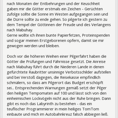
nach Monaten der Entbehrungen und der Keuschheit
gaben mir die Götter erstmals ein Zeichen - Gerüchten
zufolge sollte die Sonne im Westen aufgegangen sein und
die Dürre sollte zu ende gehen. So pilgerte ich gestern zu
dem Tempel der Göttinnen der Freude und des Verlangens
nach Mabuhay.
Gerne wollte ich ihnen bunte Papierfetzen, Proteinspenden
und sogar meinen Erstgeborenen opfern, damit sie mir
gewogen werden und bleiben.
Doch vor die höheren Weihen einer Pilgerfahrt haben die
Götter die Prüfungen und Fährnisse gesetzt. Die Anreise
nach Mabuhay führt durch die Niederen Lande in denen
gefürchtete Raubritter unsinnige Verbotsschilder aufstellen
und bei Verstoß dagegen, die Reisekasse empfindlich
schmälern, so dass am Pilgerort das Budget erschöpft
sei... Entsprechenden Warnungen gemäß setzt der Pilger
den heiligen Tempomaten auf 100 und lässt sich von den
einheimischen Lockvögeln nicht aus der Ruhe bringen. Dann
gibt es noch das Labyrinth zu bestehen - das ein
teuflischer Programmierer in mein heiliges TomTom
einbaute und mich im Autobahnkreuz falsch abbiegen ließ.