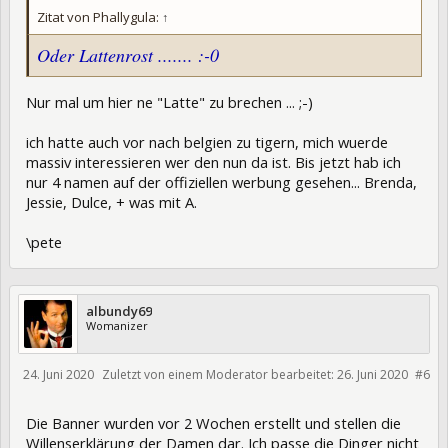
Zitat von Phallygula:
↑
Oder Lattenrost ....... :-0
Nur mal um hier ne "Latte" zu brechen ... ;-)
ich hatte auch vor nach belgien zu tigern, mich wuerde
massiv interessieren wer den nun da ist. Bis jetzt hab ich
nur 4 namen auf der offiziellen werbung gesehen... Brenda,
Jessie, Dulce, + was mit A.
\pete
albundy69
Womanizer
24. Juni 2020
Zuletzt von einem Moderator bearbeitet:
26. Juni 2020
#6
328001
Die Banner wurden vor 2 Wochen erstellt und stellen die
Willenserklärung der Damen dar. Ich passe die Dinger nicht