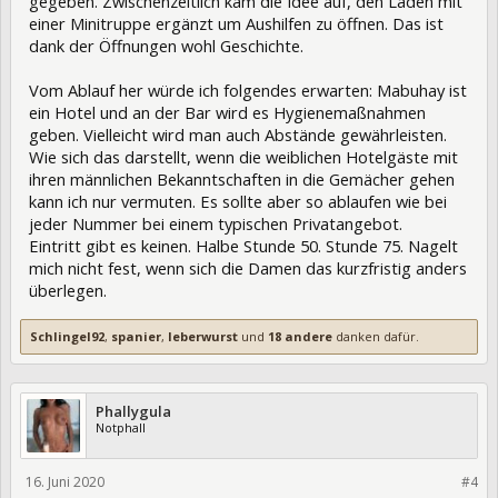
gegeben. Zwischenzeitlich kam die Idee auf, den Laden mit
einer Minitruppe ergänzt um Aushilfen zu öffnen. Das ist
dank der Öffnungen wohl Geschichte.
Vom Ablauf her würde ich folgendes erwarten: Mabuhay ist
ein Hotel und an der Bar wird es Hygienemaßnahmen
geben. Vielleicht wird man auch Abstände gewährleisten.
Wie sich das darstellt, wenn die weiblichen Hotelgäste mit
ihren männlichen Bekanntschaften in die Gemächer gehen
kann ich nur vermuten. Es sollte aber so ablaufen wie bei
jeder Nummer bei einem typischen Privatangebot.
Eintritt gibt es keinen. Halbe Stunde 50. Stunde 75. Nagelt
mich nicht fest, wenn sich die Damen das kurzfristig anders
überlegen.
Schlingel92
,
spanier
,
leberwurst
und
18 andere
danken dafür.
Phallygula
Notphall
16. Juni 2020
327331
#4