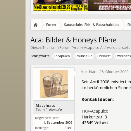
Foren
Saunaclubs, FKK- & Pauschalclubs
F
Aca: Bilder & Honeys Pläne
Dieses Thema im Forum "
Archiv Acapulco Alt
" wurde erstell
Schlagworte:
acapulco
saunaclub
velbert
wellnes
Macchiato
,
26. Oktober 2009
Seit April 2008 existier
im herkömmlichen Sinne k
Kontaktdaten:
Macchiato
Team Freiercafe
FKK-Acapulco
Harkortstr. 3
Registriert seit:
42549 Velbert
1. September 2009
Beiträge:
2.349