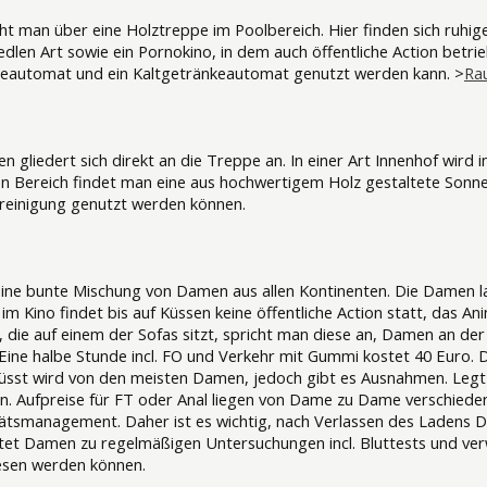
t man über eine Holztreppe im Poolbereich. Hier finden sich ruhi
dlen Art sowie ein Pornokino, in dem auch öffentliche Action betri
ffeeautomat und ein Kaltgetränkeautomat genutzt werden kann. >
Ra
 gliedert sich direkt an die Treppe an. In einer Art Innenhof wird 
en Bereich findet man eine aus hochwertigem Holz gestaltete Sonn
ereinigung genutzt werden können.
ine bunte Mischung von Damen aus allen Kontinenten. Die Damen l
m Kino findet bis auf Küssen keine öffentliche Action statt, das A
 die auf einem der Sofas sitzt, spricht man diese an, Damen an der
 Eine halbe Stunde incl. FO und Verkehr mit Gummi kostet 40 Euro.
sst wird von den meisten Damen, jedoch gibt es Ausnahmen. Legt 
n. Aufpreise für FT oder Anal liegen von Dame zu Dame verschieden
tätsmanagement. Daher ist es wichtig, nach Verlassen des Ladens Din
htet Damen zu regelmäßigen Untersuchungen incl. Bluttests und ve
iesen werden können.