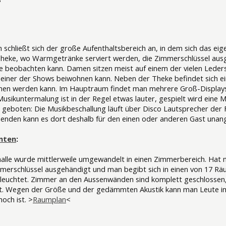
 schließt sich der große Aufenthaltsbereich an, in dem sich das eig
Theke, wo Warmgetränke serviert werden, die Zimmerschlüssel au
beobachten kann. Damen sitzen meist auf einem der vielen Lederso
einer der Shows beiwohnen kann. Neben der Theke befindet sich eine
en werden kann. Im Hauptraum findet man mehrere Groß-Displays, a
usikuntermalung ist in der Regel etwas lauter, gespielt wird eine M
eboten: Die Musikbeschallung läuft über Disco Lautsprecher der Fi
enden kann es dort deshalb für den einen oder anderen Gast una
nten
:
halle wurde mittlerweile umgewandelt in einen Zimmerbereich. Hat
merschlüssel ausgehändigt und man begibt sich in einen von 17 Rä
leuchtet. Zimmer an den Aussenwänden sind komplett geschlossen, 
et. Wegen der Größe und der gedämmten Akustik kann man Leute i
och ist. >
Raumplan
<