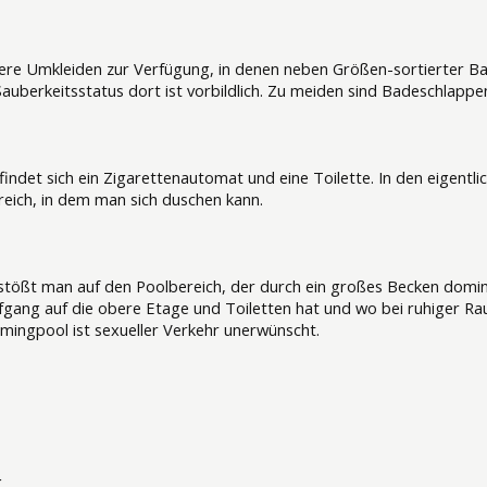
bere Umkleiden zur Verfügung, in denen neben Größen-sortierter B
uberkeitsstatus dort ist vorbildlich. Zu meiden sind Badeschlappen
ndet sich ein Zigarettenautomat und eine Toilette. In den eigentl
reich, in dem man sich duschen kann.
tößt man auf den Poolbereich, der durch ein großes Becken domin
gang auf die obere Etage und Toiletten hat und wo bei ruhiger Ra
ingpool ist sexueller Verkehr unerwünscht.
g