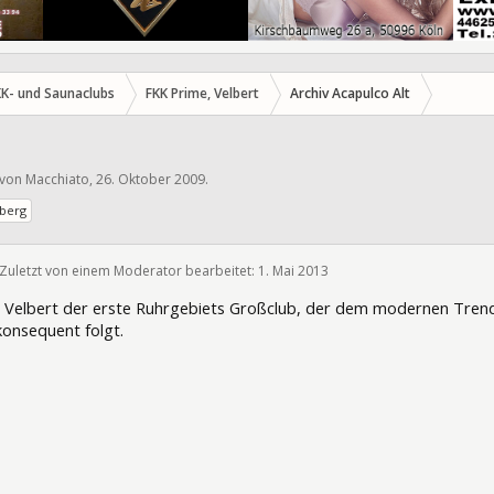
KK- und Saunaclubs
FKK Prime, Velbert
Archiv Acapulco Alt
t von
Macchiato
,
26. Oktober 2009
.
sberg
Zuletzt von einem Moderator bearbeitet:
1. Mai 2013
2659
t in Velbert der erste Ruhrgebiets Großclub, der dem modernen Tre
onsequent folgt.