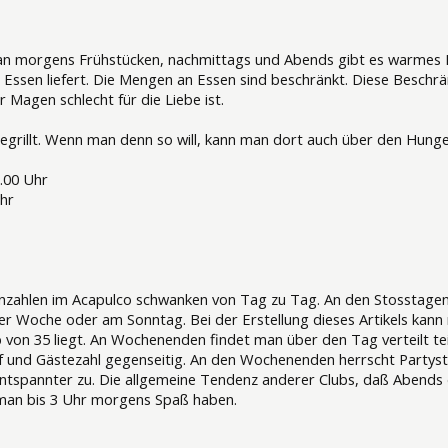
an morgens Frühstücken, nachmittags und Abends gibt es warmes B
Essen liefert. Die Mengen an Essen sind beschränkt. Diese Beschrä
r Magen schlecht für die Liebe ist.
rillt. Wenn man denn so will, kann man dort auch über den Hunger h
10.00 Uhr
 Uhr
nzahlen im Acapulco schwanken von Tag zu Tag. An den Stosstag
er Woche oder am Sonntag. Bei der Erstellung dieses Artikels kann
on 35 liegt. An Wochenenden findet man über den Tag verteilt teil
 und Gästezahl gegenseitig. An den Wochenenden herrscht Partyst
tspannter zu. Die allgemeine Tendenz anderer Clubs, daß Abends di
an bis 3 Uhr morgens Spaß haben.