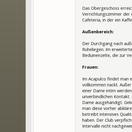
Das Obergeschoss erreich
Verrichtungszimmer der e
Cafeteria, in der ein Ka
Außenbereich:
Der Durchgang nach außen
Ruheliegen. Im erweitert
Beduinenzelte, die zur V
Frauen:
Im Acapulco findet man e
vollkommen nackt. Außer i
einer Dame intim werden,
unverbindlichen Kontakt.
Dame ausgehändigt. Gekü
man diese vorher abkläre
betreibt intensives Quali
haben. Der Club verpflic
Intervalle nicht nachgew