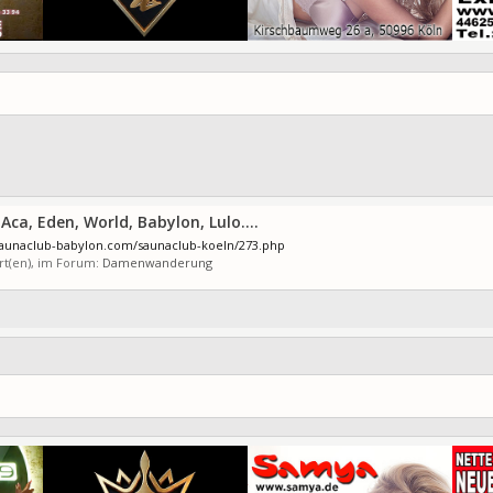
a, Eden, World, Babylon, Lulo....
.saunaclub-babylon.com/saunaclub-koeln/273.php
rt(en), im Forum:
Damenwanderung