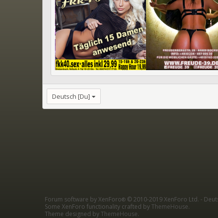
Deutsch [Du]
Forum software by XenForo
© 2010-2019 XenForo Ltd.
-
Deut
®
Some XenForo functionality crafted by
ThemeHouse
.
Theme designed by
ThemeHouse
.