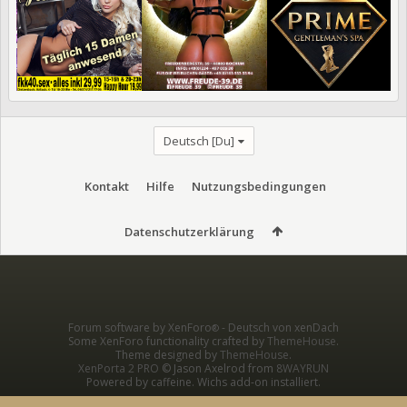
Deutsch [Du]
Kontakt
Hilfe
Nutzungsbedingungen
Datenschutzerklärung
Forum software by XenForo
-
Deutsch von xenDach
®
Some XenForo functionality crafted by
ThemeHouse
.
Theme designed by
ThemeHouse
.
XenPorta 2 PRO
© Jason Axelrod from
8WAYRUN
Powered by caffeine. Wichs add-on installiert.