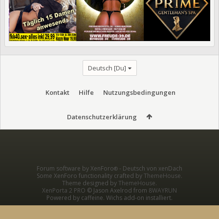
Deutsch [Du]
Kontakt
Hilfe
Nutzungsbedingungen
Datenschutzerklärung
Forum software by XenForo
-
Deutsch von xenDach
®
Some XenForo functionality crafted by
ThemeHouse
.
Theme designed by
ThemeHouse
.
XenPorta 2 PRO
© Jason Axelrod from
8WAYRUN
Powered by caffeine. Wichs add-on installiert.