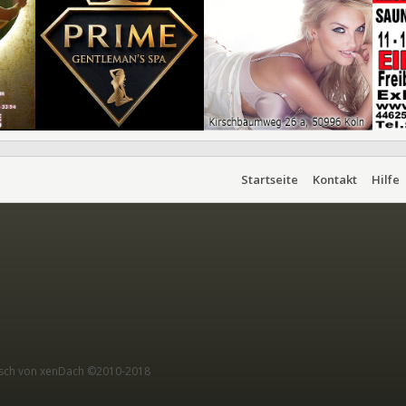
Startseite
Kontakt
Hilfe
sch von xenDach
©2010-2018