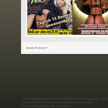
Deutsch [Du]
Forum software by XenForo
© 2010-2019 XenForo Ltd.
-
Deut
®
Some XenForo functionality crafted by
ThemeHouse
.
Theme designed by
ThemeHouse
.