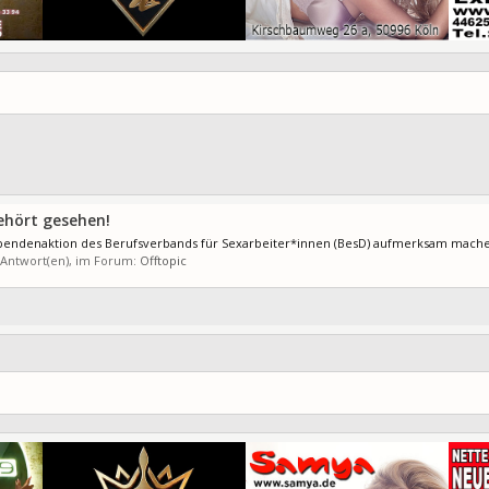
gehört gesehen!
pendenaktion des Berufsverbands für Sexarbeiter*innen (BesD) aufmerksam machen
8 Antwort(en), im Forum:
Offtopic