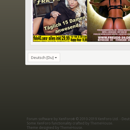
Deutsch [Du]
Forum software by XenForo
© 2010-2019 XenForo Ltd.
-
Deut
®
Some XenForo functionality crafted by
ThemeHouse
.
Theme designed by
ThemeHouse
.