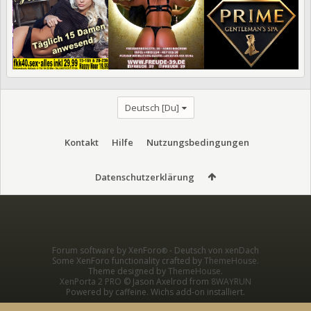
Deutsch [Du]
Kontakt
Hilfe
Nutzungsbedingungen
Datenschutzerklärung
Forum software by XenForo
-
Deutsch von xenDach
®
Some XenForo functionality crafted by
ThemeHouse
.
Theme designed by
ThemeHouse
.
XenPorta 2 PRO
© Jason Axelrod from
8WAYRUN
Powered by caffeine. Wichs add-on installiert.