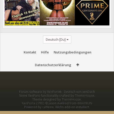
Deutsch [Du]
Kontakt
Hilfe
Nutzungsbedingungen
Datenschutzerklärung
Forum software by XenForo
-
Deutsch von xenDach
®
Some XenForo functionality crafted by
ThemeHouse
.
Theme designed by
ThemeHouse
.
XenPorta 2 PRO
© Jason Axelrod from
8WAYRUN
Powered by caffeine. Wichs add-on installiert.