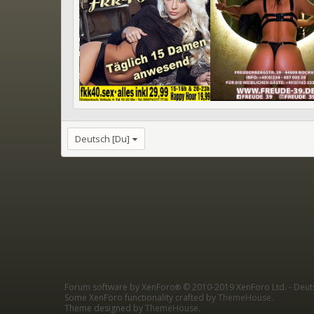
Deutsch [Du]
Forum software by XenForo
© 2010-2019 XenForo Ltd.
-
Deut
®
Some XenForo functionality crafted by
ThemeHouse
.
Theme designed by
ThemeHouse
.