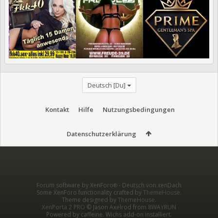
Deutsch [Du]
Kontakt
Hilfe
Nutzungsbedingungen
Datenschutzerklärung
Forum software by XenForo
-
Deutsch von xenDach
®
Some XenForo functionality crafted by
ThemeHouse
.
Theme designed by
ThemeHouse
.
XenPorta 2 PRO
© Jason Axelrod from
8WAYRUN
Powered by caffeine. Wichs add-on installiert.