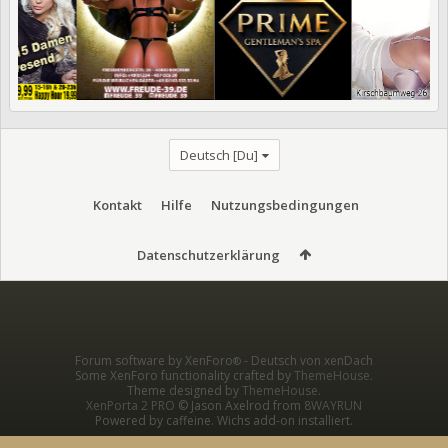
Deutsch [Du]
Kontakt
Hilfe
Nutzungsbedingungen
Datenschutzerklärung
Forum software by XenForo
-
Deutsch von xenDach
®
Some XenForo functionality crafted by
ThemeHouse
.
Theme designed by
ThemeHouse
.
XenPorta 2 PRO
© Jason Axelrod from
8WAYRUN
Powered by caffeine. Wichs add-on installiert.