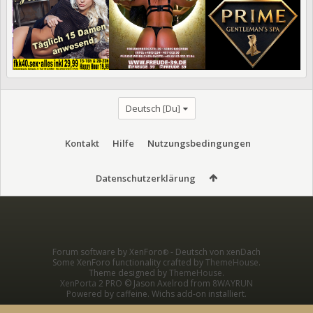
Deutsch [Du]
Kontakt
Hilfe
Nutzungsbedingungen
Datenschutzerklärung
Forum software by XenForo
-
Deutsch von xenDach
®
Some XenForo functionality crafted by
ThemeHouse
.
Theme designed by
ThemeHouse
.
XenPorta 2 PRO
© Jason Axelrod from
8WAYRUN
Powered by caffeine. Wichs add-on installiert.