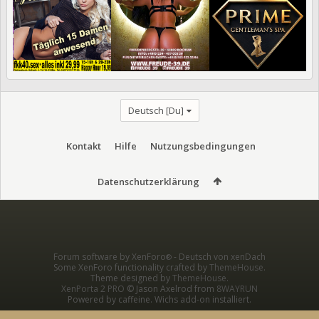
Deutsch [Du]
Kontakt
Hilfe
Nutzungsbedingungen
Datenschutzerklärung
Forum software by XenForo
-
Deutsch von xenDach
®
Some XenForo functionality crafted by
ThemeHouse
.
Theme designed by
ThemeHouse
.
XenPorta 2 PRO
© Jason Axelrod from
8WAYRUN
Powered by caffeine. Wichs add-on installiert.