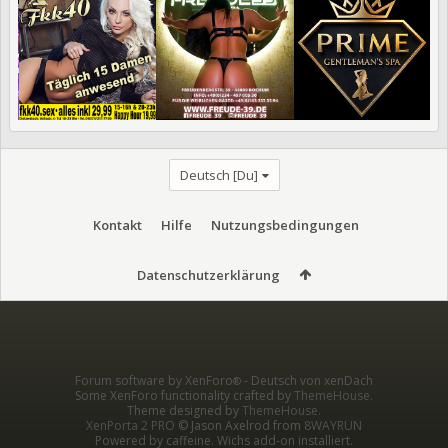
Deutsch [Du]
Kontakt
Hilfe
Nutzungsbedingungen
Datenschutzerklärung
Forum software by XenForo
-
Deutsch von xenDach
®
Some XenForo functionality crafted by
ThemeHouse
.
Theme designed by
ThemeHouse
.
XenPorta 2 PRO
© Jason Axelrod from
8WAYRUN
Powered by caffeine. Wichs add-on installiert.