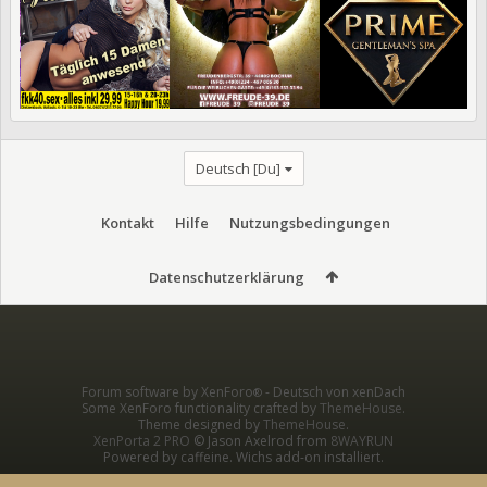
Deutsch [Du]
Kontakt
Hilfe
Nutzungsbedingungen
Datenschutzerklärung
Forum software by XenForo
-
Deutsch von xenDach
®
Some XenForo functionality crafted by
ThemeHouse
.
Theme designed by
ThemeHouse
.
XenPorta 2 PRO
© Jason Axelrod from
8WAYRUN
Powered by caffeine. Wichs add-on installiert.