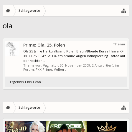
Schlagworte
ola
Thema
Prime: Ola, 25, Polen
Ola 25 Jahre Herkunftsland Polen Braun/Blonde Kurze Haare KF
38 BH 75 C Größe 176 cm braune Augen Intimpiercing Tattoo auf
der rechten...
Thema von:
Vaginator
,
30. November 2009
, 2 Antwort(en), im
Forum:
FKK Prime, Velbert
Ergebnis 1 bis 1 von 1
Schlagworte