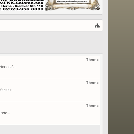
Thema
ert auf...
Thema
t habe...
Thema
ete...