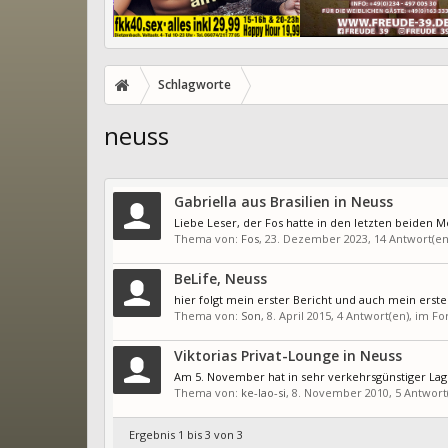
Schlagworte
neuss
Gabriella aus Brasilien in Neuss
Liebe Leser, der Fos hatte in den letzten beiden Mon
Thema von:
Fos
,
23. Dezember 2023
, 14 Antwort(e
BeLife, Neuss
hier folgt mein erster Bericht und auch mein erstes
Thema von:
Son
,
8. April 2015
, 4 Antwort(en), im F
Viktorias Privat-Lounge in Neuss
Am 5. November hat in sehr verkehrsgünstiger Lag
Thema von:
ke-lao-si
,
8. November 2010
, 5 Antwor
Ergebnis 1 bis 3 von 3