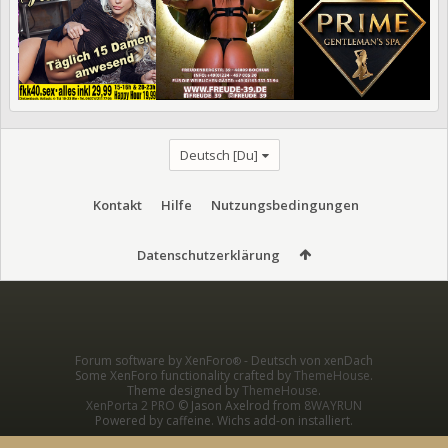
Deutsch [Du]
Kontakt
Hilfe
Nutzungsbedingungen
Datenschutzerklärung
Forum software by XenForo
-
Deutsch von xenDach
®
Some XenForo functionality crafted by
ThemeHouse
.
Theme designed by
ThemeHouse
.
XenPorta 2 PRO
© Jason Axelrod from
8WAYRUN
Powered by caffeine. Wichs add-on installiert.