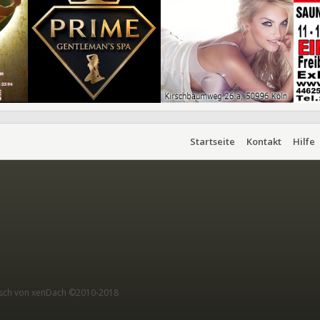
Startseite
Kontakt
Hilfe
sch von xenDach
©2010-2018