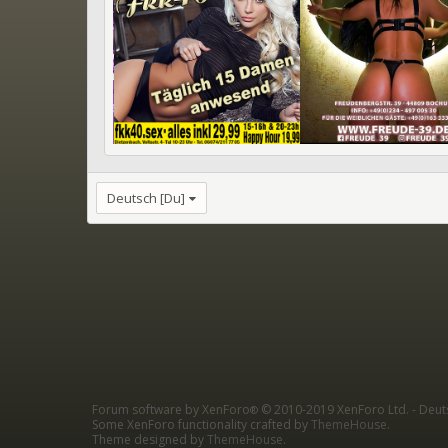
Deutsch [Du]
Forum software by XenForo
© 2010-2019 XenForo Ltd.
-
Deut
®
Some XenForo functionality crafted by
ThemeHouse
.
Theme designed by
ThemeHouse
.