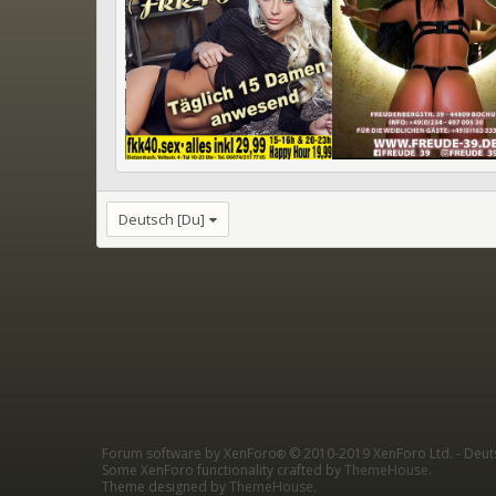
Deutsch [Du]
Forum software by XenForo
© 2010-2019 XenForo Ltd.
-
Deut
®
Some XenForo functionality crafted by
ThemeHouse
.
Theme designed by
ThemeHouse
.