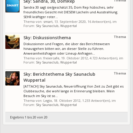
Thema
Sky: Sandra, 30, DomRep
Sandra 30 sagt sie/geschätzt 35, Dom Rep hübsches, sehr
freundliches Gesicht mit DIESEM Lächeln und Ausstrahlung.
SEHR kräftiger roter...
Thema von:
smart
,
13. September 2020
, 16 Antwort(en), im
Forum:
Sky Saunaclub, Wuppertal
Thema
Sky: Diskussionsthema
Diskussionen und Fragen, die über das Berichtewesen
hinausgehen bitten wir, an dieser Stelle zu führen.
Anwesenheitsfragen oder Lineup-Anfragen...
Thema von:
freiercafe
,
19. Oktober 2012
, 4.723 Antwort(en), im
Forum:
Sky Saunaclub, Wuppertal
Thema
Sky: Berichtethema Sky Saunaclub
Wuppertal
[ATTACH] Sky Saunaclub, Neueröffnung Von Zeit zu Zeit gibt es
Clubbesuche, die wohl lange in Erinnerung bleiben. Mein
Besuch im Sky ist so...
Thema von:
Legio
,
18. Oktober 2012
, 1.233 Antwort(en), im
Forum:
Sky Saunaclub, Wuppertal
Ergebnis 1 bis 20 von 20