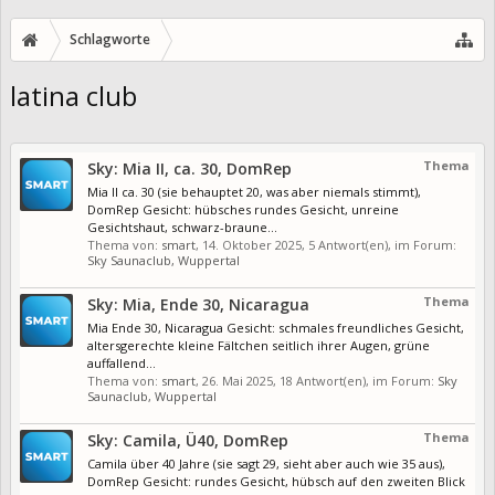
Schlagworte
latina club
Thema
Sky: Mia II, ca. 30, DomRep
Mia II ca. 30 (sie behauptet 20, was aber niemals stimmt),
DomRep Gesicht: hübsches rundes Gesicht, unreine
Gesichtshaut, schwarz-braune...
Thema von:
smart
,
14. Oktober 2025
, 5 Antwort(en), im Forum:
Sky Saunaclub, Wuppertal
Thema
Sky: Mia, Ende 30, Nicaragua
Mia Ende 30, Nicaragua Gesicht: schmales freundliches Gesicht,
altersgerechte kleine Fältchen seitlich ihrer Augen, grüne
auffallend...
Thema von:
smart
,
26. Mai 2025
, 18 Antwort(en), im Forum:
Sky
Saunaclub, Wuppertal
Thema
Sky: Camila, Ü40, DomRep
Camila über 40 Jahre (sie sagt 29, sieht aber auch wie 35 aus),
DomRep Gesicht: rundes Gesicht, hübsch auf den zweiten Blick