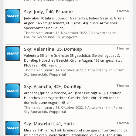
Thema
Sky: Judy, Ü40, Ecuador
Judy über 40 Jahre, Ecuador Gealtertes, liebes Gesicht. Grüne
Augen. 165 cm geschätzt, KF38 (evtl. 40), dürre Arme aber
Speckpolster und Bauch,...
Thema von:
smart
,
15. November 2022
, 2 Antwort(en), im
Forum:
Sky Saunaclub, Wuppertal
Thema
Sky: Valentina, 35, DomRep
Valentina 35 Jahre (ich hatte 38 geschätzt. Sie sieht gut aus),
DomRep Hübsches Gesicht. Grüne Augen. 166 cm geschätzt,
KF38 (evtl. 40), hier und...
Thema von:
smart
,
14. Oktober 2022
, 1 Antwort(en), im Forum:
Sky Saunaclub, Wuppertal
Thema
Sky: Arancha, 42+, DomRep
Arancha [sprich: Aranscha] 42+ Jahre (sie sagt 32 ;)), DomRep
Hübsches, altersgerechtes Gesicht. Sehr ehrlich wirkende,
dunkelbraune Augen. 163 cm...
Thema von:
smart
,
11. Oktober 2022
, 9 Antwort(en), im Forum:
Sky Saunaclub, Wuppertal
Thema
Sky: Micaela II, 41, Haiti
Micalea II 41 Jahre, Haiti Breites und altersgerechtes Gesicht; da
ist nichts dran überarbeitet. Strahlende, dunkle Augen grün-