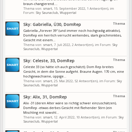
braun-changierend....
Thema von:
smart
,
15. September 2022
, 1 Antwort(en), im
Forum:
Sky Saunaclub, Wuppertal
Thema
Sky: Gabriella, Ü30, DomRep
Gabriella „forever 39“ (und immer noch hochgradig attraktiv),
DomRep ein herrlich verrucht wirkendes, stark geschminktes,
Gesicht mit einem...
Thema von:
smart
,
7. Juli 2022
, 2 Antwort(en), im Forum:
Sky
Saunaclub, Wuppertal
Thema
Sky: Celeste, 33, DomRep
Celeste 33 (so hätte ich auch geschätzt); Dom Rep breites
Gesicht, in dem die Sonne aufgeht. Braune Augen. 170 cm, eine
hochgewachsene, üppige...
Thema von:
smart
,
25. Mai 2022
, 52 Antwort(en), im Forum:
Sky
Saunaclub, Wuppertal
Thema
Sky: Alix, 31, DomRep
Alix -31 (deren Alter wäre so richtig schwer einzuschätzen),
DomRep -etwas derbes Gesicht mit fliehender Stirn (ein
Mischling mit sowohl...
Thema von:
smart
,
12. April 2022
, 10 Antwort(en), im Forum:
Sky
Saunaclub, Wuppertal