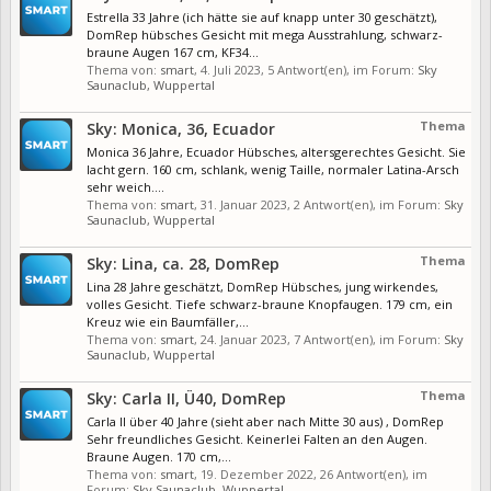
Estrella 33 Jahre (ich hätte sie auf knapp unter 30 geschätzt),
DomRep hübsches Gesicht mit mega Ausstrahlung, schwarz-
braune Augen 167 cm, KF34...
Thema von:
smart
,
4. Juli 2023
, 5 Antwort(en), im Forum:
Sky
Saunaclub, Wuppertal
Thema
Sky: Monica, 36, Ecuador
Monica 36 Jahre, Ecuador Hübsches, altersgerechtes Gesicht. Sie
lacht gern. 160 cm, schlank, wenig Taille, normaler Latina-Arsch
sehr weich....
Thema von:
smart
,
31. Januar 2023
, 2 Antwort(en), im Forum:
Sky
Saunaclub, Wuppertal
Thema
Sky: Lina, ca. 28, DomRep
Lina 28 Jahre geschätzt, DomRep Hübsches, jung wirkendes,
volles Gesicht. Tiefe schwarz-braune Knopfaugen. 179 cm, ein
Kreuz wie ein Baumfäller,...
Thema von:
smart
,
24. Januar 2023
, 7 Antwort(en), im Forum:
Sky
Saunaclub, Wuppertal
Thema
Sky: Carla II, Ü40, DomRep
Carla II über 40 Jahre (sieht aber nach Mitte 30 aus) , DomRep
Sehr freundliches Gesicht. Keinerlei Falten an den Augen.
Braune Augen. 170 cm,...
Thema von:
smart
,
19. Dezember 2022
, 26 Antwort(en), im
Forum:
Sky Saunaclub, Wuppertal