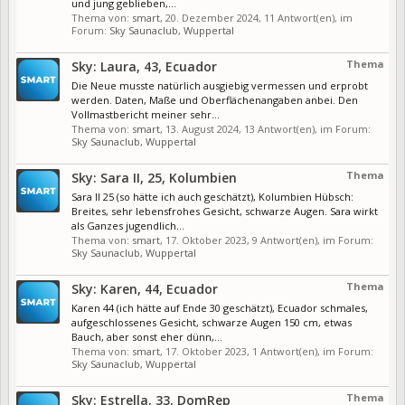
und jung geblieben,...
Thema von:
smart
,
20. Dezember 2024
, 11 Antwort(en), im
Forum:
Sky Saunaclub, Wuppertal
Thema
Sky: Laura, 43, Ecuador
Die Neue musste natürlich ausgiebig vermessen und erprobt
werden. Daten, Maße und Oberflächenangaben anbei. Den
Vollmastbericht meiner sehr...
Thema von:
smart
,
13. August 2024
, 13 Antwort(en), im Forum:
Sky Saunaclub, Wuppertal
Thema
Sky: Sara II, 25, Kolumbien
Sara II 25 (so hätte ich auch geschätzt), Kolumbien Hübsch:
Breites, sehr lebensfrohes Gesicht, schwarze Augen. Sara wirkt
als Ganzes jugendlich...
Thema von:
smart
,
17. Oktober 2023
, 9 Antwort(en), im Forum:
Sky Saunaclub, Wuppertal
Thema
Sky: Karen, 44, Ecuador
Karen 44 (ich hätte auf Ende 30 geschätzt), Ecuador schmales,
aufgeschlossenes Gesicht, schwarze Augen 150 cm, etwas
Bauch, aber sonst eher dünn,...
Thema von:
smart
,
17. Oktober 2023
, 1 Antwort(en), im Forum:
Sky Saunaclub, Wuppertal
Thema
Sky: Estrella, 33, DomRep