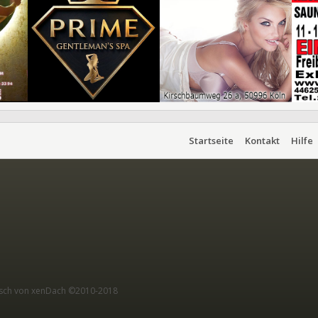
Startseite
Kontakt
Hilfe
sch von xenDach
©2010-2018