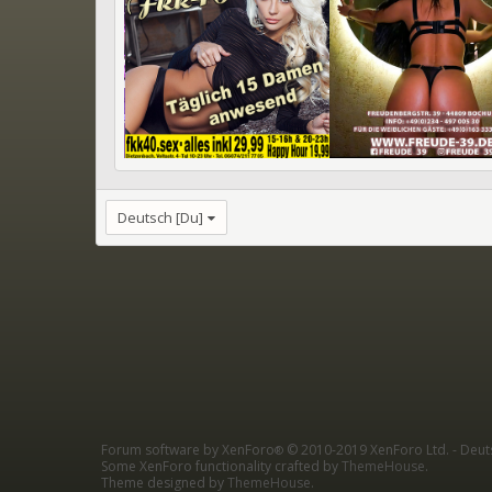
Deutsch [Du]
Forum software by XenForo
© 2010-2019 XenForo Ltd.
-
Deut
®
Some XenForo functionality crafted by
ThemeHouse
.
Theme designed by
ThemeHouse
.