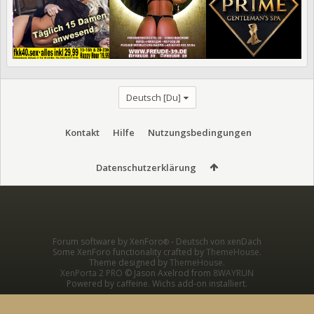
Deutsch [Du]
Kontakt
Hilfe
Nutzungsbedingungen
Datenschutzerklärung
Forum software by XenForo
-
Deutsch von xenDach
®
Some XenForo functionality crafted by
ThemeHouse
.
Theme designed by
ThemeHouse
.
XenPorta 2 PRO
© Jason Axelrod from
8WAYRUN
Powered by caffeine. Wichs add-on installiert.