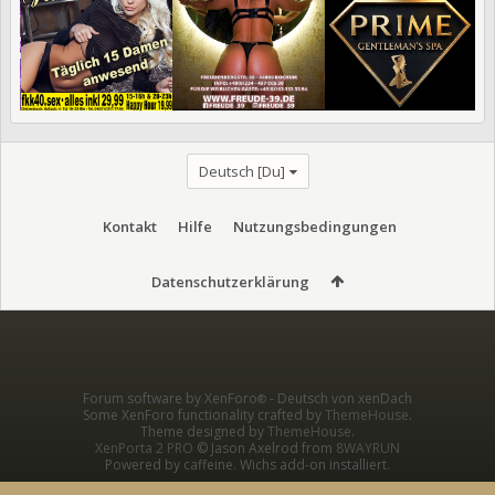
Deutsch [Du]
Kontakt
Hilfe
Nutzungsbedingungen
Datenschutzerklärung
Forum software by XenForo
-
Deutsch von xenDach
®
Some XenForo functionality crafted by
ThemeHouse
.
Theme designed by
ThemeHouse
.
XenPorta 2 PRO
© Jason Axelrod from
8WAYRUN
Powered by caffeine. Wichs add-on installiert.