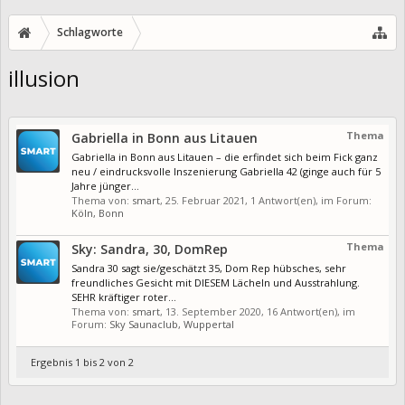
Schlagworte
illusion
Thema
Gabriella in Bonn aus Litauen
Gabriella in Bonn aus Litauen – die erfindet sich beim Fick ganz
neu / eindrucksvolle Inszenierung Gabriella 42 (ginge auch für 5
Jahre jünger...
Thema von:
smart
,
25. Februar 2021
, 1 Antwort(en), im Forum:
Köln, Bonn
Thema
Sky: Sandra, 30, DomRep
Sandra 30 sagt sie/geschätzt 35, Dom Rep hübsches, sehr
freundliches Gesicht mit DIESEM Lächeln und Ausstrahlung.
SEHR kräftiger roter...
Thema von:
smart
,
13. September 2020
, 16 Antwort(en), im
Forum:
Sky Saunaclub, Wuppertal
Ergebnis 1 bis 2 von 2