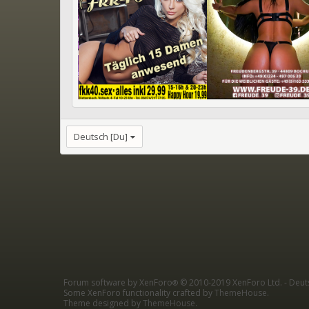
Deutsch [Du]
Forum software by XenForo
© 2010-2019 XenForo Ltd.
-
Deut
®
Some XenForo functionality crafted by
ThemeHouse
.
Theme designed by
ThemeHouse
.