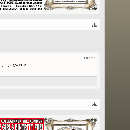
Thema
gnügungsviertel In...