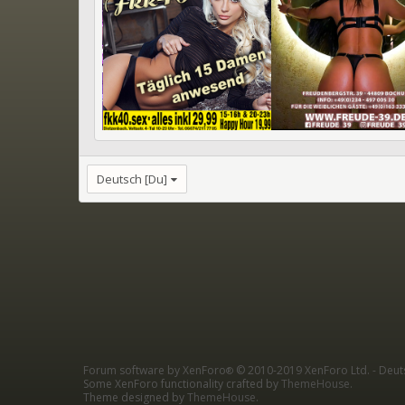
Deutsch [Du]
Forum software by XenForo
© 2010-2019 XenForo Ltd.
-
Deut
®
Some XenForo functionality crafted by
ThemeHouse
.
Theme designed by
ThemeHouse
.