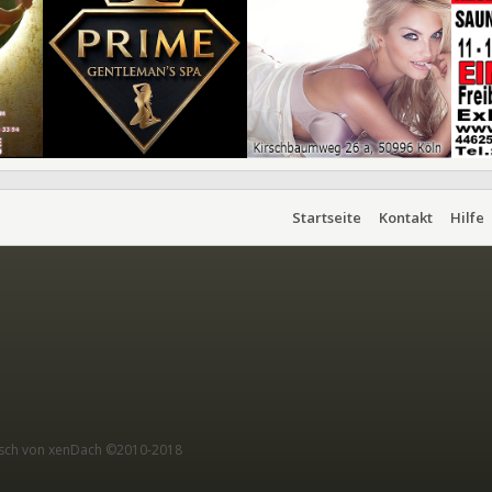
Startseite
Kontakt
Hilfe
sch von xenDach
©2010-2018