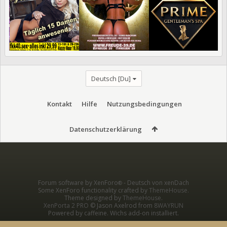
Deutsch [Du]
Kontakt
Hilfe
Nutzungsbedingungen
Datenschutzerklärung
Forum software by XenForo
-
Deutsch von xenDach
®
Some XenForo functionality crafted by
ThemeHouse
.
Theme designed by
ThemeHouse
.
XenPorta 2 PRO
© Jason Axelrod from
8WAYRUN
Powered by caffeine. Wichs add-on installiert.