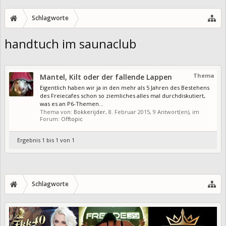
Schlagworte
handtuch im saunaclub
Thema
Mantel, Kilt oder der fallende Lappen
Eigentlich haben wir ja in den mehr als 5 Jahren des Bestehens
des Freiecafes schon so ziemliches alles mal durchdiskutiert,
was es an P6-Themen...
Thema von:
Bokkerijder
,
8. Februar 2015
, 9 Antwort(en), im
Forum:
Offtopic
Ergebnis 1 bis 1 von 1
Schlagworte